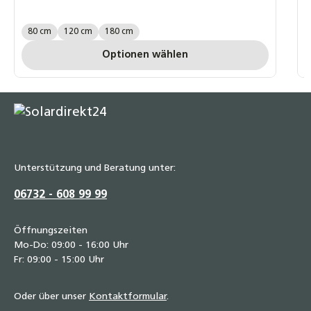
P
Länge:
80 cm
120 cm
180 cm
P
Optionen wählen
Unterstützung und Beratung unter:
06732 - 608 99 99
Öffnungszeiten
Mo-Do: 09:00 - 16:00 Uhr
Fr: 09:00 - 15:00 Uhr
Oder über unser
Kontaktformular
.