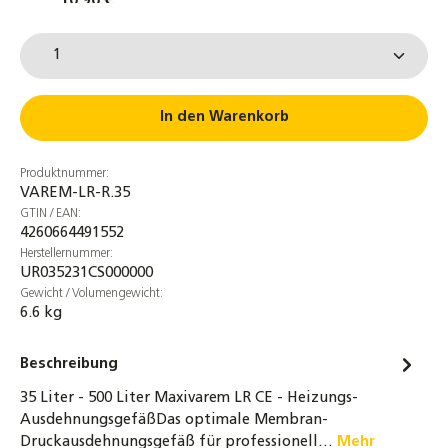
10,90 €
Produkt Anzahl: Gib den gewünschten Wert ein od
Messing-Kappenventil DN25 (1") mit
Plombiervorrichtung und KFE-Hahn - bis
130°C
9,80 €
In den Warenkorb
Anschlussrohr für Ausdehnungsgefäße
Produktnummer:
DN16 - 80 / 120 / 180 cm für ADG
VAREM-LR-R.35
19,90 €
GTIN / EAN:
4260664491552
MAG Gefäßfüller 400 ml mit
Herstellernummer:
Korrosionschutz inkl. Druckflaschen
UR035231CS000000
Adapter für Ausdehnungsgefäße
Gewicht / Volumengewicht:
6.6 kg
61,90 €
Pufferspeicher ohne Wärmetauscher für
Beschreibung
Heizungssysteme BHKW, Wärmepumpen -
35 Liter - 500 Liter Maxivarem LR CE - Heizungs-
100 Liter
AusdehnungsgefäßDas optimale Membran-
319,00 €
Druckausdehnungsgefäß für professionell…
Mehr