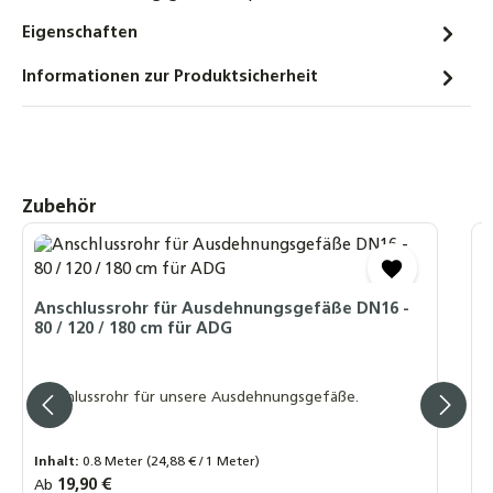
200 bis 1.000 Liter Pufferspeicher ohne
Eigenschaften
Wärmetauscher für Heizung Wärmepumpe
Informationen zur Produktsicherheit
BHKW
1.029,00 €
Thermisches Ladeventil TM 3000 für
Festbrennstoffkessel & Pufferspeicher –
Produktgalerie überspringen
Zubehör
Rücklaufanhebung – Varianten
45°/50°/55°/63° – Größen 3/4" – 1" – 1 1/4"
49,90 €
D
M
Anschlussrohr für Ausdehnungsgefäße DN16 -
80 / 120 / 180 cm für ADG
M
S
Anschlussrohr für unsere Ausdehnungsgefäße.
A
m
Inhalt:
0.8 Meter
(24,88 € / 1 Meter)
R
2
Regulärer Preis:
19,90 €
Ab