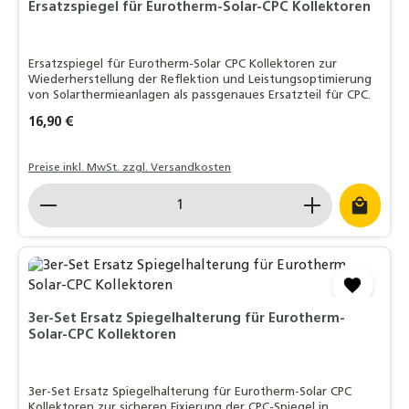
Ersatzspiegel für Eurotherm-Solar-CPC Kollektoren
Ersatzspiegel für Eurotherm-Solar CPC Kollektoren zur
Wiederherstellung der Reflektion und Leistungsoptimierung
von Solarthermieanlagen als passgenaues Ersatzteil für CPC.
Regulärer Preis:
16,90 €
Preise inkl. MwSt. zzgl. Versandkosten
Produkt Anzahl: Gib den gewünschten Wert ein o
3er-Set Ersatz Spiegelhalterung für Eurotherm-
Solar-CPC Kollektoren
3er-Set Ersatz Spiegelhalterung für Eurotherm-Solar CPC
Kollektoren zur sicheren Fixierung der CPC-Spiegel in