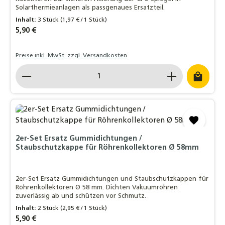
Solarthermieanlagen als passgenaues Ersatzteil.
Inhalt:
3 Stück
(1,97 € / 1 Stück)
Regulärer Preis:
5,90 €
Preise inkl. MwSt. zzgl. Versandkosten
Produkt Anzahl: Gib den gewünschten Wert ein o
2er-Set Ersatz Gummidichtungen /
Staubschutzkappe für Röhrenkollektoren Ø 58mm
2er-Set Ersatz Gummidichtungen und Staubschutzkappen für
Röhrenkollektoren Ø 58 mm. Dichten Vakuumröhren
zuverlässig ab und schützen vor Schmutz.
Inhalt:
2 Stück
(2,95 € / 1 Stück)
Regulärer Preis:
5,90 €