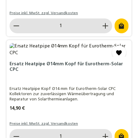
Preise inkl. MwSt. zzgl. Versandkosten
Produkt Anzahl: Gib den gewünschten Wert ein o
Ersatz Heatpipe Ø14mm Kopf für Eurotherm-Solar
CPC
Ersatz Heatpipe Kopf Ø14 mm für Eurotherm-Solar CPC
Kollektoren zur zuverlässigen Wärmeübertragung und
Reparatur von Solarthermieanlagen.
Regulärer Preis:
14,90 €
Preise inkl. MwSt. zzgl. Versandkosten
Produkt Anzahl: Gib den gewünschten Wert ein o