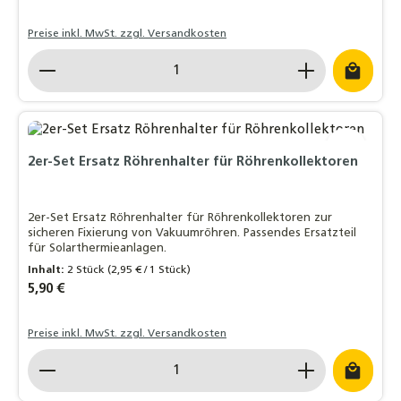
Preise inkl. MwSt. zzgl. Versandkosten
Produkt Anzahl: Gib den gewünschten Wert ein o
2er-Set Ersatz Röhrenhalter für Röhrenkollektoren
2er-Set Ersatz Röhrenhalter für Röhrenkollektoren zur
sicheren Fixierung von Vakuumröhren. Passendes Ersatzteil
für Solarthermieanlagen.
Inhalt:
2 Stück
(2,95 € / 1 Stück)
Regulärer Preis:
5,90 €
Preise inkl. MwSt. zzgl. Versandkosten
Produkt Anzahl: Gib den gewünschten Wert ein o