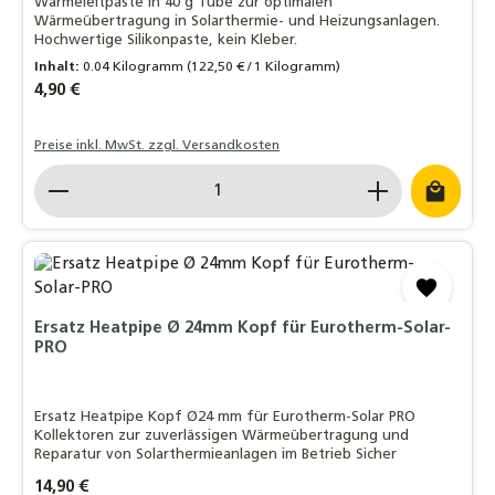
Wärmeleitpaste in 40 g Tube zur optimalen
Wärmeübertragung in Solarthermie- und Heizungsanlagen.
Hochwertige Silikonpaste, kein Kleber.
Inhalt:
0.04 Kilogramm
(122,50 € / 1 Kilogramm)
Regulärer Preis:
4,90 €
Preise inkl. MwSt. zzgl. Versandkosten
Produkt Anzahl: Gib den gewünschten Wert ein o
Ersatz Heatpipe Ø 24mm Kopf für Eurotherm-Solar-
PRO
Ersatz Heatpipe Kopf Ø24 mm für Eurotherm-Solar PRO
Kollektoren zur zuverlässigen Wärmeübertragung und
Reparatur von Solarthermieanlagen im Betrieb Sicher
Regulärer Preis:
14,90 €