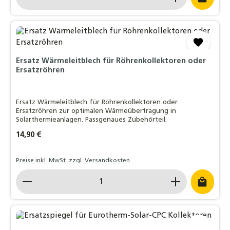
Ersatz Wärmeleitblech für Röhrenkollektoren oder
Ersatzröhren
Ersatz Wärmeleitblech für Röhrenkollektoren oder
Ersatzröhren zur optimalen Wärmeübertragung in
Solarthermieanlagen. Passgenaues Zubehörteil.
Regulärer Preis:
14,90 €
Preise inkl. MwSt. zzgl. Versandkosten
Produkt Anzahl: Gib den gewünschten Wert ein o