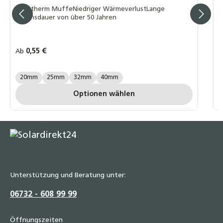
Fusiotherm MuffeNiedriger WärmeverlustLange
Lebensdauer von über 50 Jahren
Regulärer Preis:
0,55 €
R
Ab
A
AQUA PLUS GRÖßE:
A
20mm
25mm
32mm
40mm
Optionen wählen
Unterstützung und Beratung unter:
06732 - 608 99 99
Öffnungszeiten