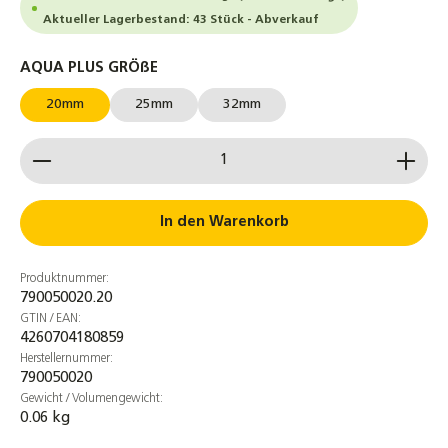
Aktueller Lagerbestand: 43 Stück - Abverkauf
auswählen
AQUA PLUS GRÖßE
20mm
25mm
32mm
Produkt Anzahl: Gib den gewünschten Wert ein od
In den Warenkorb
Produktnummer:
790050020.20
GTIN / EAN:
4260704180859
Herstellernummer:
790050020
Gewicht / Volumengewicht:
0.06 kg