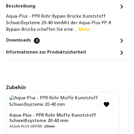
Beschreibung
Aqua-Plus - PPR Rohr Bypass Brücke Kunststoff
Schweißsysteme 20-40 mmMit der Aqua-Plus PP-R
Bypass-Brücke schaffen Sie eine…
Mehr
Downloads
2
Informationen zur Produktsicherheit
Produktgalerie überspringen
Zubehör
A
S
A
Aqua-Plus - PPR Rohr Muffe Kunststoff
Schweißsysteme 20-40 mm
F
AQUA PLUS GRÖßE:
20mm
L