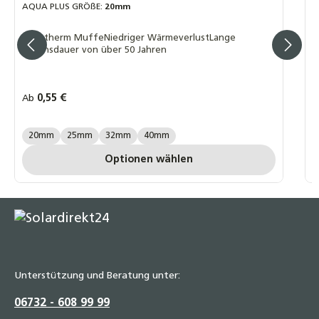
F
AQUA PLUS GRÖßE:
20mm
L
Fusiotherm MuffeNiedriger WärmeverlustLange
Lebensdauer von über 50 Jahren
Regulärer Preis:
0,55 €
R
Ab
A
AQUA PLUS GRÖßE:
A
20mm
25mm
32mm
40mm
Optionen wählen
Unterstützung und Beratung unter:
06732 - 608 99 99