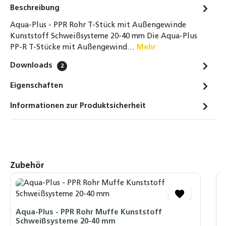
Beschreibung
3,00 €
Aqua-Plus - PPR Rohr T-Stück mit Außengewinde
Aqua-Plus - PPR Rohre / Stangen Kunststoff
Kunststoff Schweißsysteme 20-40 mm Die Aqua-Plus
Schweißsysteme 20-40 mm - 2 Meter
PP-R T-Stücke mit Außengewind…
Mehr
3,80 €
Downloads
2
Aqua-Plus - PPR Rohre / Stangen mit
Eigenschaften
Aluminiumverstärkung Kunststoff
Schweißsysteme 20-25 mm - 2 Meter
Informationen zur Produktsicherheit
3,80 €
Aqua-Plus - PPR Rohr Wandanschlusswinkel
90° Kunststoff Schweißsysteme 20-25mm
3,25 €
Produktgalerie überspringen
Zubehör
A
S
A
Aqua-Plus - PPR Rohr Muffe Kunststoff
Schweißsysteme 20-40 mm