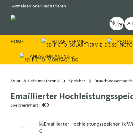
Anmelden
oder
Registrieren
pringen
Zur Hauptnavigation springen
Al
HOME
SOLARTHERMIE
PHOTO
ANLAGENPLANUNG
Solar- & Heizungstechnik
Speicher
Brauchwasserspeich
Emaillierter Hochleistungsspe
Speicherinhalt :
400
Bildergalerie überspringen