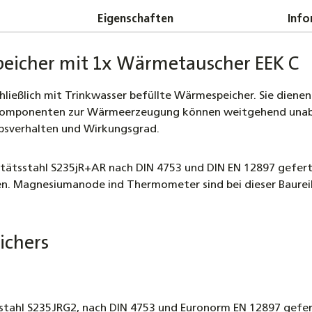
Eigenschaften
Info
peicher mit 1x Wärmetauscher EEK C
chließlich mit Trinkwasser befüllte Wärmespeicher. Sie die
mkomponenten zur Wärmeerzeugung können weitgehend unab
iebsverhalten und Wirkungsgrad.
itätsstahl S235jR+AR nach DIN 4753 und DIN EN 12897 gefertig
ten. Magnesiumanode ind Thermometer sind bei dieser Baure
ichers
stahl S235JRG2, nach DIN 4753 und Euronorm EN 12897 gefer