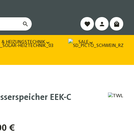
Warenko
 & HEIZUNGSTECHNIK
SALE
sserspeicher EEK-C
00 €