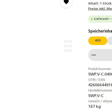
Inhalt:
1 Stück
Preise inkl. M
Lieferzeit 
Speicherinha
400
Produkt
Produktnummer:
SWP.V-C.040
GTIN / EAN:
4260664491
Herstellernumme
SWP.V-C
Gewicht / Volum
167 kg