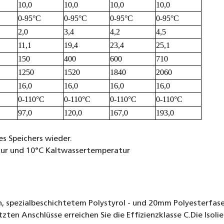
10,0
10,0
10,0
10,0
0-95°C
0-95°C
0-95°C
0-95°C
2,0
3,4
4,2
4,5
11,1
19,4
23,4
25,1
150
400
600
710
1250
1520
1840
2060
16,0
16,0
16,0
16,0
0-110°C
0-110°C
0-110°C
0-110°C
97,0
120,0
167,0
193,0
es Speichers wieder.
tur und 10°C Kaltwassertemperatur
, spezialbeschichtetem Polystyrol - und 20mm Polyesterfaser
ten Anschlüsse erreichen Sie die Effizienzklasse C.Die Isol