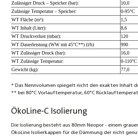
Zulässiger Druck – Speicher (bar):
10,0
Zulässige Temperatur – Speicher:
0-95°C
WT Fläche (m²):
1,5
WT Inhalt (Liter):
8,6
WT Druckverlust (mbar):
120
WT Dauerleistung (WW mit 45°C**) (l/h)
990
WT Zulässiger Druck (bar):
16,0
WT Zulässige Temperatur:
0-110°C
Gewicht (kg):
77,0
* Das Nennvolumen spiegelt nicht den exakten Inhalt d
** bei 80°C Vorlauftemperatur, 60°C Rücklauftempera
ÖkoLine-C Isolierung
Die Isolierung besteht aus 80mm Neopor - einem grauen
ÖkoLine Isolierkappen für die Dämmung der nicht genutz