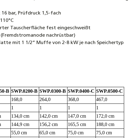
 16 bar, Prüfdruck 1,5-fach
 110°C
rter Tauscherfläche fest eingeschweißt
 (Fremdstromanode nachrüstbar)
latte mit 1 1/2“ Muffe von 2-8 kW je nach Speichertyp
50-B
SWP.0200-B
SWP.0300-B
SWP.0400-C
SWP.0500-C
168,0
264,0
368,0
467,0
1
1
1
1
m
134,0 cm
142,0 cm
147,0 cm
172,0 cm
m
144,9 cm
156,2 cm
165,5 cm
188,0 cm
55,0 cm
65,0 cm
75,0 cm
75,0 cm