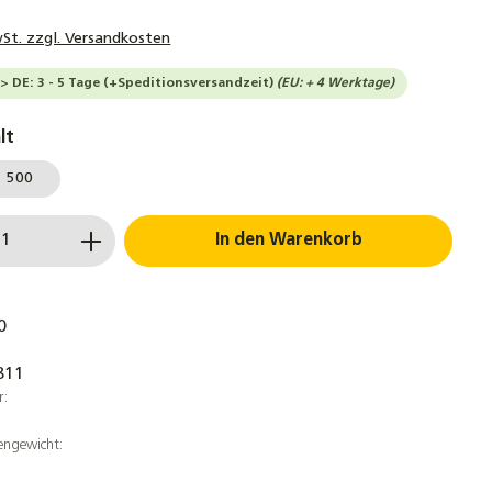
wSt. zzgl. Versandkosten
--> DE: 3 - 5 Tage (+Speditionsversandzeit)
(EU: + 4 Werktage)
auswählen
lt
500
 Anzahl: Gib den gewünschten Wert ein 
In den Warenkorb
0
811
r:
engewicht: