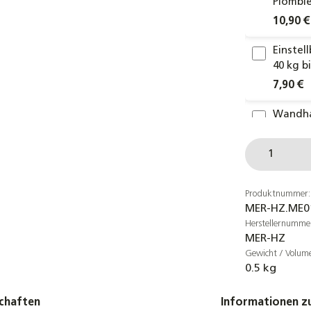
Plombie
10,90 €
Einste
40 kg b
7,90 €
Wandhal
Doppelr
Produkt
13,90 €
Caleffi
Entleer
Produktnummer:
MER-HZ.ME0
22,70 €
Herstellernumme
MER-HZ
Anschlu
Gewicht / Volum
180 cm
0.5 kg
19,90 €
chaften
Informationen zu
MAG Gef