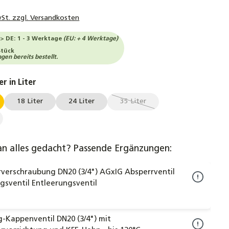
wSt. zzgl. Versandkosten
-> DE: 1 - 3 Werktage
(EU: + 4 Werktage)
Stück
en bereits bestellt.
auswählen
r in Liter
18 Liter
24 Liter
35 Liter
(Diese Option ist zurzeit nicht v
ption ist zurzeit nicht verfügbar.)
an alles gedacht? Passende Ergänzungen:
verschraubung DN20 (3/4") AGxIG Absperrventil
sventil Entleerungsventil
-Kappenventil DN20 (3/4") mit