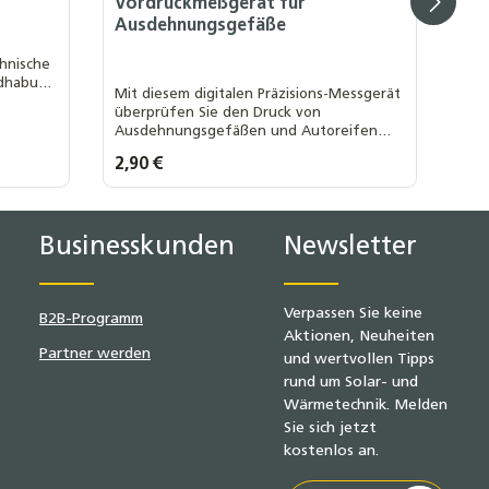
Vordruckmeßgerät für
Ausdehnungsgefäße
hnische
ndhabung
Mit diesem digitalen Präzisions-Messgerät
überprüfen Sie den Druck von
Ausdehnungsgefäßen und Autoreifen
schnell, zuverlässig und komfortabel – für
Regulärer Preis:
2,90 €
maximale Sicherheit und Effizienz in Ihrem
 Liter
System.
lächen um die Anzahl zu erhöhen oder z
n oder benutze die Schaltflächen um d
Produkt Anzahl: Gib den gew
Businesskunden
Newsletter
Verpassen Sie keine
B2B-Programm
Aktionen, Neuheiten
Partner werden
und wertvollen Tipps
rund um Solar- und
Wärmetechnik. Melden
Sie sich jetzt
kostenlos an.