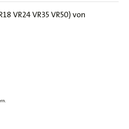
laschen Adapter für Ausdehnungsgefäße
VR18 VR24 VR35 VR50) von
s-Ausdehnungsgefäß 8 L - 50 L für
gsanlagen Druckausdehnungsgefäß
es Vordruck Prüfgerät max. 7 bar, Manometer,
ckmeßgerät für Ausdehnungsgefäße
rn.