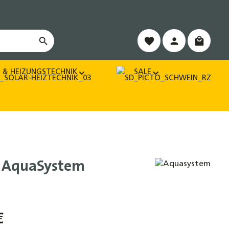
Warenko
 & HEIZUNGSTECHNIK
SALE
n AquaSystem
€