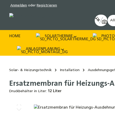
Anmelden
oder
Registrieren
pringen
Zur Hauptnavigation springen
Al
HOME
SOLARTHERMIE
PHOTO
ANLAGENPLANUNG
Solar- & Heizungstechnik
Installation
Ausdehnungsge
Ersatzmembran für Heizungs-A
Druckbehälter in Liter:
12 Liter
Bildergalerie überspringen