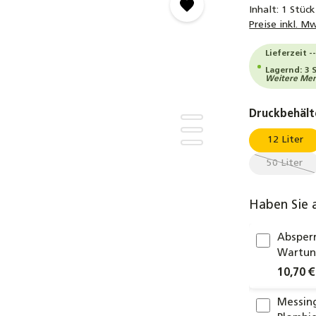
Inhalt:
1 Stück
Preise inkl. M
Lieferzeit -
Lagernd: 3 
Weitere Meng
Druckbehälte
12 Liter
50 Liter
(Diese O
Haben Sie 
Absperr
Wartung
10,70 €
Messing