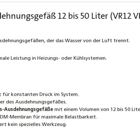
Druckf
61,90 €
hnungsgefäß 12 bis 50 Liter (VR12 
Heizung
Heizun
usdehnungsgefäßen, der das Wasser von der Luft trennt.
19,90 €
Digital
male Leistung in Heizungs- oder Kühlsystemen.
Vordru
2,90 €
 für konstanten Druck im System.
er des Ausdehnungsgefäßes.
s-Ausdehnungsgefäße
mit einem Volumen von 12 bis 50 Lite
PDM-Membran für maximale Belastbarkeit.
t kein spezielles Werkzeug.