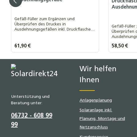
Ausdehnungsgefäße
Druckflasc
Ausdehnu
Gefäß-Füller zum Ergänzen und
Überprüfen des Druckes in
Gefäß-Füller
Ausdehnungsgefäßen inkl. Druckflaschen
Überprüfen d
Adapter mit Manometer, Enthält
Ausdehnungsg
Korrosionsschutz und Membranpflege, Bei
Adapter mit 
einer Temperatur von ca. 25 °C und einem
Regulärer Preis:
61,90 €
Regulärer Prei
58,50 €
Korrosionssc
Druck von 1 bar ergibt sich ein
einer Temper
Füllvolumen von
Druck von 1 b
Produkt Anzahl: Gib den gewünsch
Produk
Füllvolumen 
Wir helfen
Ihnen
Unterstützung und
Anlagenplanung
Beratung unter:
Solaranlage inkl.
06732 - 608 99
Planung, Montage und
99
Netzanschluss