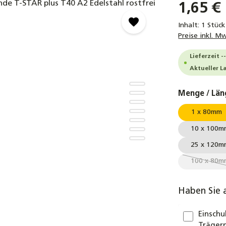
1,65 €
Inhalt:
1 Stück
Preise inkl. M
Lieferzeit -
Aktueller L
Menge / Län
1 x 80mm
10 x 100m
25 x 120m
100 x 80m
(Dies
Haben Sie 
Einschu
Trägerp