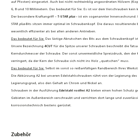
auf Pfosten) eingesetzt. Auch bei nicht rechtwinklig angeordneten Hölzern (K
6, 8 und 10 Millimetern. Das bedeutet für Sie: Es ist vor dem Verschrauben kei
Der besondere Kraftangriff –
T-STAR
plus
– ist ein sogenannter Innensechsrund. I
STAR
plus
-Bits sitzen immer optimal im Schraubenkopf. Die daraus resultierend
wesentlich effizienter als bei allen anderen Antrieben.
Das bedeutet für Sie:
Das lästige Abrutschen des Bits aus dem Schraubenkopf ist
Unsere Bezeichnung
4CUT
für die Spitze unserer Schrauben beschreibt die Tatsa
Kerndurchmesser der Schraube. Der sonst unvermeidliche Spreizdruck, den der 
verringert, da der Kern der Schraube sich nicht ins Holz „quetschen“ muss.
Das bedeutet für Sie:
Selbst im sonst so reißanfälligen Randbereich Ihres Werk
Die Abkürzung A2 bei unseren Edelstahlschrauben rührt von der Legierung des S
Legierungsgrad, also den Gehalt an Chrom und Nickel an.
Schrauben in der Ausführung
Edelstahl rostfrei A2
bieten einen hohen Schutz ge
Gebieten im Außenbereich verschraubt und verrichten dort lange und zuverlässi
korrosionstechnisch bestens gerüstet.
Zubehör