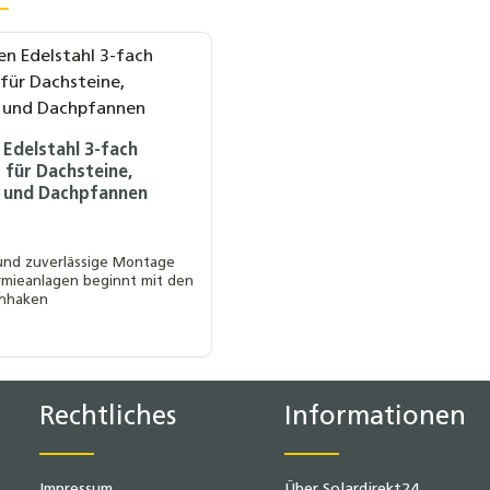
Edelstahl 3-fach
r für Dachsteine,
l und Dachpfannen
 und zuverlässige Montage
rmieanlagen beginnt mit den
chhaken
s:
ten Wert ein oder benutze die Schaltf
Rechtliches
Informationen
Impressum
Über Solardirekt24