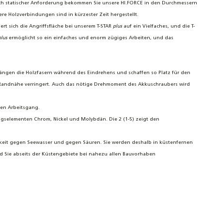
nach statischer Anforderung bekommen Sie unsere HI.FORCE in den Durchmessern
re Holzverbindungen sind in kürzester Zeit hergestellt.
rt sich die Angriffsfläche bei unserem T-STAR
plus
auf ein Vielfaches, und die T-
plus
ermöglicht so ein einfaches und enorm zügiges Arbeiten, und das
rdrängen die Holzfasern während des Eindrehens und schaffen so Platz für den
n Randnähe verringert. Auch das nötige Drehmoment des Akkuschraubers wird
ten Arbeitsgang.
ngselementen Chrom, Nickel und Molybdän. Die 2 (1-5) zeigt den
gkeit gegen Seewasser und gegen Säuren. Sie werden deshalb in küstenfernen
nd Sie abseits der Küstengebiete bei nahezu allen Bauvorhaben