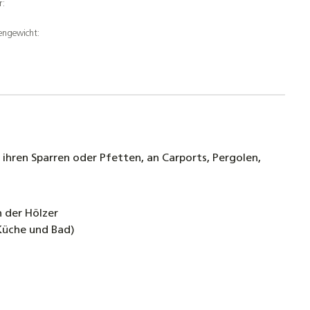
r:
gerprofil - 40-200cm - Montageprofil
eschiene Aluminiumprofil Stange
engewicht:
ntschraube Edelstahl A2-70 DIN 933 M10x25
winde
gscheibe Edelstahl A2 DIN 9021 10,5 für M10 Ø
ihren Sparren oder Pfetten, an Carports, Pergolen,
mutter M10 Sperrverzahnung A2 Edelstahl
 der Hölzer
3
Küche und Bad)
en Edelstahl für Biberschwanz