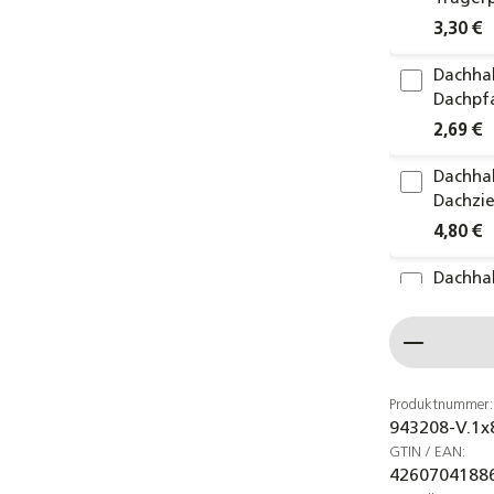
3,30 €
Dachhak
Dachpf
2,69 €
Dachhak
Dachzi
4,80 €
Dachhak
Schiefe
Produkt
4,70 €
2er-Set
Profila
Produktnummer:
943208-V.1x
Montag
GTIN / EAN:
3,90 €
4260704188