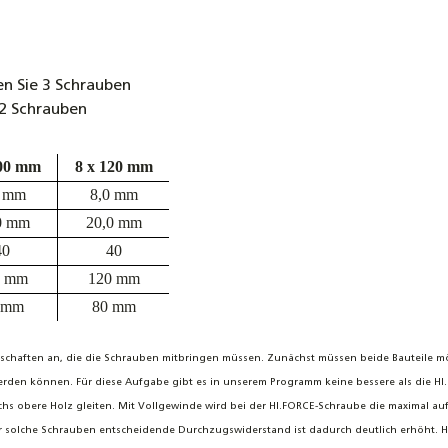
ALU-Trä
Montag
17,60 €
n Sie 3 Schrauben
 2 Schrauben
100 mm
8 x 120 mm
0 mm
8,0 mm
0 mm
20,0 mm
40
40
0 mm
120 mm
 mm
80 mm
nschaften an, die die Schrauben mitbringen müssen. Zunächst müssen beide Bauteile 
rden können. Für diese Aufgabe gibt es in unserem Programm keine bessere als die HI.F
chs obere Holz gleiten. Mit Vollgewinde wird bei der HI.FORCE-Schraube die maximal au
r für solche Schrauben entscheidende Durchzugswiderstand ist dadurch deutlich erhöht.