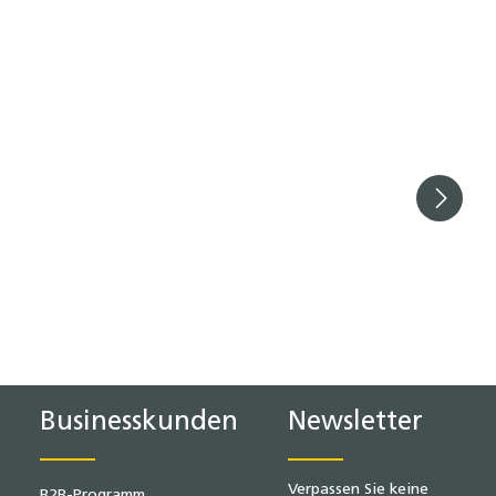
lächen um die Anzahl zu erhöhen oder z
Businesskunden
Newsletter
Verpassen Sie keine
B2B-Programm