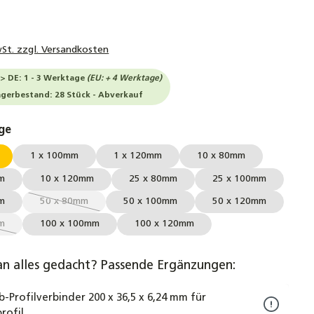
wSt. zzgl. Versandkosten
-> DE: 1 - 3 Werktage
(EU: + 4 Werktage)
agerbestand: 28 Stück - Abverkauf
auswählen
ge
1 x 100mm
1 x 120mm
10 x 80mm
m
10 x 120mm
25 x 80mm
25 x 100mm
m
50 x 80mm
50 x 100mm
50 x 120mm
(Diese Option ist zurzeit nicht verfügbar.)
m
100 x 100mm
100 x 120mm
e Option ist zurzeit nicht verfügbar.)
an alles gedacht? Passende Ergänzungen:
b-Profilverbinder 200 x 36,5 x 6,24 mm für
rofil