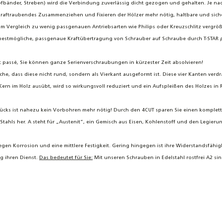
opfbänder, Streben) wird die Verbindung zuverlässig dicht gezogen und gehalten. Je 
n kraftraubendes Zusammenziehen und Fixieren der Hölzer mehr nötig, haltbare und siche
m Vergleich zu wenig passgenauen Antriebsarten wie Philips oder Kreuzschlitz vergröße
e bestmögliche, passgenaue Kraftübertragung von Schrauber auf Schraube durch T-STAR
 passé, Sie können ganze Serienverschraubungen in kürzester Zeit absolvieren!
che, dass diese nicht rund, sondern als Vierkant ausgeformt ist. Diese vier Kanten ve
Kern im Holz ausübt, wird so wirkungsvoll reduziert und ein Aufspleißen des Holzes i
stücks ist nahezu kein Vorbohren mehr nötig! Durch den 4CUT sparen Sie einen komplet
tahls her. A steht für „Austenit“, ein Gemisch aus Eisen, Kohlenstoff und den Legieru
gen Korrosion und eine mittlere Festigkeit. Gering hingegen ist ihre Widerstandsfähi
g ihren Dienst.
Das bedeutet für Sie:
Mit unseren Schrauben in Edelstahl rostfrei A2 si