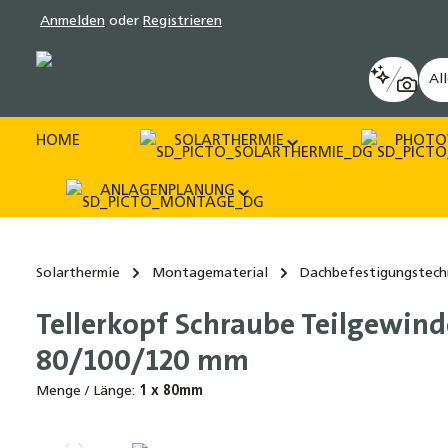
Anmelden
oder
Registrieren
pringen
Zur Hauptnavigation springen
Al
HOME
SOLARTHERMIE
PHOTO
ANLAGENPLANUNG
Solarthermie
Montagematerial
Dachbefestigungstech
Tellerkopf Schraube Teilgewinde
80/100/120 mm
Menge / Länge:
1 x 80mm