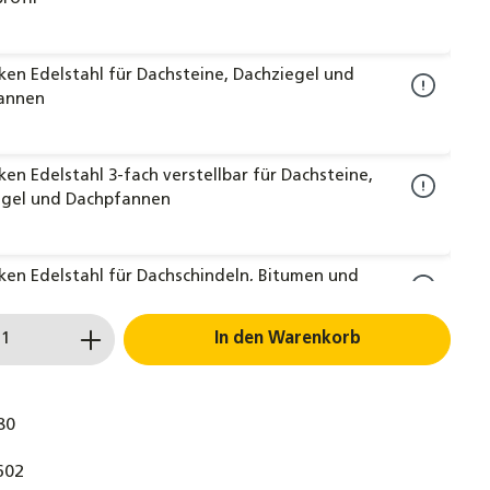
en Edelstahl für Dachsteine, Dachziegel und
annen
en Edelstahl 3-fach verstellbar für Dachsteine,
egel und Dachpfannen
en Edelstahl für Dachschindeln, Bitumen und
r
 Anzahl: Gib den gewünschten Wert ein 
In den Warenkorb
 Endkappen für Trägerprofil 40x40 mm – Schwarze
bschlusskappen aus Kunststoff für PV-
80
eschienen
602