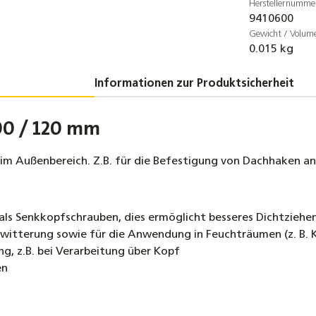
Herstellernumme
ALU-Trä
9410600
Montag
Gewicht / Volum
3,20 €
0.015 kg
Sechska
Informationen zur Produktsicherheit
Vollge
4,00 €
100 / 120 mm
Unterle
30mm
im Außenbereich. Z.B. für die Befestigung von Dachhaken an 
3,50 €
Flansch
als Senkkopfschrauben, dies ermöglicht besseres Dichtziehen
DIN692
witterung sowie für die Anwendung in Feuchträumen (z. B. 
3,00 €
ng, z.B. bei Verarbeitung über Kopf
en
Dachhak
4,90 €