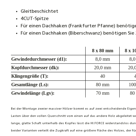
Gleitbeschichtet
4CUT-Spitze
Für einen Dachhaken (Frankfurter Pfanne) benötige
Für einen Dachhaken (Biberschwanz) benötigen Sie
8 x 80 mm
8 x 
Gewindedurchmesser (d1):
8,0 mm
8,
Kopfdurchmesser (dk):
20,0 mm
20,
Klingengröße (T):
40
Gesamtlänge (Ls):
80 mm
10
Gewindelänge (Lgv):
70 mm
80
Bei der Montage zweier massiver Hölzer kommt es auf zwei entscheidende Eige
Lasten über den vollen Querschnitt vom einen auf das andere Holz abgeleitet we
lange, glatte Schaft unterhalb des Kopfes lä
sst die HI.FORCE widerstandslos dur
beider Varianten verteilt die Zugkraft auf eine größere Fläche des Holzes, de