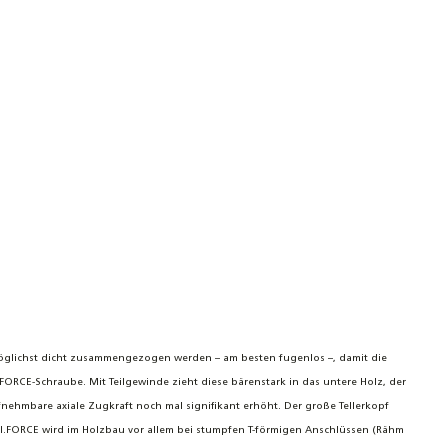
gerprofil - 220-300cm - Montageprofil
eschiene Aluminiumprofil Stange
möglichst dicht zusammengezogen werden – am besten fugenlos –, damit die
ORCE-Schraube. Mit Teilgewinde zieht diese bärenstark in das untere Holz, der
fnehmbare axiale Zugkraft noch mal signifikant erhöht. Der große Tellerkopf
 HI.FORCE wird im Holzbau vor allem bei stumpfen T-förmigen Anschlüssen (Rähm