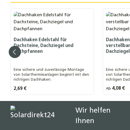
Produktgalerie überspringen
Dachhaken Edelstahl für
Dachhaken 
Dachsteine, Dachziegel und
verstellba
Dachpfannen
Dachziege
Eine sichere und zuverlässige Montage
Eine sichere
von Solarthermieanlagen beginnt mit den
von Solarthe
richtigen Dachhaken.
richtigen Da
Regulärer Prei
4,08 €
Regulärer Preis:
2,69 €
Ab
Produkt Anzahl: Gib den gewünsch
Wir helfen
Ihnen