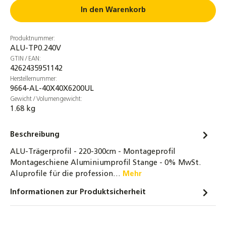
1,20 Meter Schutzbürste Ø 19cm Vogel
In den Warenkorb
Taube Marder Nager Solaranlage
Photovoltaik Regenrinne
Produktnummer:
7,50 €
ALU-TP0.240V
GTIN / EAN:
Dachhaken Edelstahl für Dachsteine,
4262435951142
Dachziegel und Dachpfannen - 0% MwSt.
Herstellernummer:
9664-AL-40X40X6200UL
2,25 €
Gewicht / Volumengewicht:
1.68 kg
Dachhaken Edelstahl 3-fach verstellbar für
Dachsteine, Dachziegel und Dachpfannen -
0% MwSt.
Beschreibung
4,04 €
ALU-Trägerprofil - 220-300cm - Montageprofil
Montageschiene Aluminiumprofil Stange - 0% MwSt.
Sechskantschraube Edelstahl A2-70 DIN 933
Aluprofile für die profession…
Mehr
M10x25 Vollgewinde
Informationen zur Produktsicherheit
4,00 €
2er-Set Endklemme mit WASI-CLIP für 30