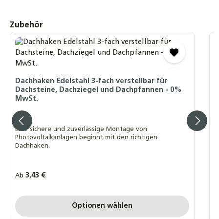
mm Solarmodule – Schwarz eloxiertes
Aluminium – schnelle Montage &
Potenzialausgleich – 0% MwSt
Produktgalerie überspringen
Zubehör
6,80 €
D
2er-Set Mittelklemme mit WASI-CLIP für 30
u
mm Solarmodule – Aluminium schwarz –
stabile PV-Befestigung, schneller Einbau,
Dachhaken Edelstahl 3-fach verstellbar für
E
integrierter Potenzialausgleich - 0% MwSt
Dachsteine, Dachziegel und Dachpfannen - 0%
S
MwSt.
6,80 €
D
Eine sichere und zuverlässige Montage von
Photovoltaikanlagen beginnt mit den richtigen
Dachhaken.
R
2
Regulärer Preis:
3,43 €
Ab
P
P
Optionen wählen