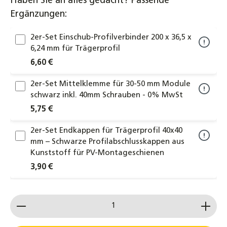
Haben Sie an alles gedacht? Passende
Ergänzungen:
2er-Set Einschub-Profilverbinder 200 x 36,5 x
6,24 mm für Trägerprofil
6,60 €
2er-Set Mittelklemme für 30-50 mm Module
schwarz inkl. 40mm Schrauben - 0% MwSt
5,75 €
2er-Set Endkappen für Trägerprofil 40x40
mm – Schwarze Profilabschlusskappen aus
Kunststoff für PV-Montageschienen
3,90 €
2er-Set Endklemme für 30 mm Module
Produkt Anzahl: Gib den gewünschten Wert ein od
schwarz inkl. Schrauben - 0% MwSt
5,75 €