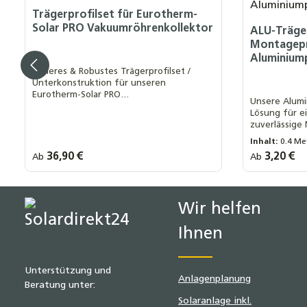
Trägerprofilset für Eurotherm-
Solar PRO Vakuumröhrenkollektor
ALU-Träger
Montagepr
Aluminiump
Sicheres & Robustes Trägerprofilset /
Unterkonstruktion für unseren
Eurotherm-Solar PRO
Unsere Alumin
Vakuumröhrenkollektor - Made in
Lösung für e
Germany
zuverlässige
Die einfache
Inhalt:
0.4 Me
schnelle Insta
Regulärer Preis:
36,90 €
Regulärer Prei
3,20 €
Ab
Ab
Länge Träge
wertvolle Ze
40 cm
6
Montagekost
Trägerprofil:
+
10R
15R
20R
25R
30R
120 cm
Wir helfen
Ihnen
Unterstützung und
Anlagenplanung
Beratung unter:
Solaranlage inkl.