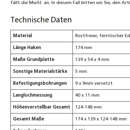
fällt die MwSt. an. In diesem Fall bitten wir Sie, den A
Technische Daten
Material
Rostfreier, ferritischer E
Länge Haken
174 mm
Maße Grundplatte
139 x 54 x 4 mm
Sonstige Materialstärke
5 mm
Befestigungsbohrungen
9 x 9mm versetzt
Langlochmessung
40 x 11 mm
Höhenverstellbar Gesamt
124-148 mm
Gesamt Maße
174 x 139 x 124-148 mm