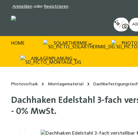
Anmelden
oder
Registrieren
pringen
Zur Hauptnavigation springen
Al
HOME
SOLARTHERMIE
PHOTO
ANLAGENPLANUNG
Photovoltaik
Montagematerial
Dachbefestigungstech
Dachhaken Edelstahl 3-fach ver
- 0% MwSt.
Bildergalerie überspringen