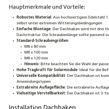
Hauptmerkmale und Vorteile:
Robustes Material
: Aus hochwertigem Edelstahl 1.
selbst unter extremen Witterungsbedingungen.
Einfache Montage
: Der Dachhaken wird mit drei H
Dachstruktur. Die Schraubenlänge sollte passend z
Standard-Schraubengrößen
:
M8 x 80 mm
M8 x 100 mm
M8 x 120 mm
Hinweis:
Bitte beachten Sie die Wahl der pass
Hohe Tragkraft für Solarmodule
: Ideal für die 
Universelle Kompatibilität
: Der Dachhaken ist komp
Anwendungstypen.
Extrabreite Auflagefläche
: Die extrabreite Auflag
Vielseitige Verstellbarkeit:
Der Dachhaken ist 3-fac
Installation Dachhaken