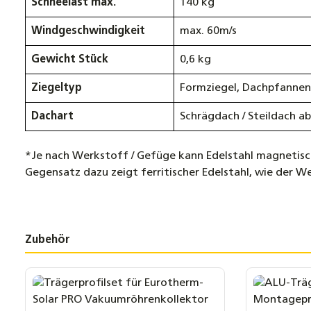
Schneelast max.
140 kg
Windgeschwindigkeit
max. 60m/s
Gewicht Stück
0,6 kg
Ziegeltyp
Formziegel, Dachpfannen,
Dachart
Schrägdach / Steildach a
*Je nach Werkstoff / Gefüge kann Edelstahl magnetisch 
Gegensatz dazu zeigt ferritischer Edelstahl, wie der 
Zubehör
Produktgalerie überspringen