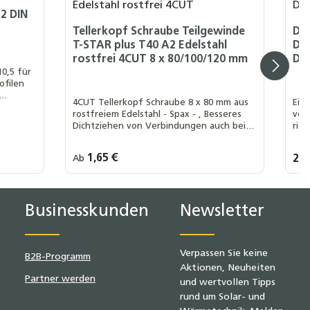
A2 DIN
Tellerkopf Schraube Teilgewinde
Dac
T-STAR plus T40 A2 Edelstahl
Dac
rostfrei 4CUT 8 x 80/100/120 mm
Da
10,5 für
ofilen
4CUT Tellerkopf Schraube 8 x 80 mm aus
Ein
93
rostfreiem Edelstahl - Spax - , Besseres
von
Dichtziehen von Verbindungen auch bei
ric
ite (h):
verformten Hölzern, Einsatz:
Außenbereich z. B. Sparren - Pfetten -
0 Stück
Regulärer Preis:
1,65 €
Regu
2,6
Ab
Menge / Länge:
Dachhaken - Carports - Pergolen -
1 x 80mm
1 x 100mm
1 x 120mm
Vordächer - Brücken - Balkone - , T
+ 10
10 x 80mm
10 x 100mm
P
Businesskunden
Newsletter
Verpassen Sie keine
B2B-Programm
Aktionen, Neuheiten
Partner werden
und wertvollen Tipps
rund um Solar- und