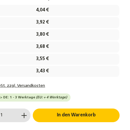
4,04 €
3,92 €
3,80 €
3,68 €
3,55 €
3,43 €
wSt. zzgl. Versandkosten
-> DE: 1 - 3 Werktage
(EU: + 4 Werktage)
 Anzahl: Gib den gewünschten Wert ein 
In den Warenkorb