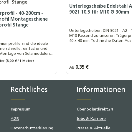
Unterlegscheibe Edelstahl 
9021 10,5 für M10 Ø 30mm
profil - 40-200cm -
ofil Montageschiene
rofil Stange
Unterlegscheiben DIN 9021 - A2 - 
M10 Passend zu unseren Trägerpr
40 x 40 mm Technische Daten Aus
iumprofile sind die ideale
Edelstahl - DIN 9021 - Ähnl. ISO 70
ine schnelle, einfache und
Außendurchmesser (d2): 30 mm
 Montage von Solarmodulen.
Innendurchmesser (d1): 10,5 mm Bre
 Handhabung und die
2,5 mm Je nach Auswahl: VPE: 1 Stück
ter
(8,00 € / 1 Meter)
llation der Profile sparen
VPE: 10 Stück VPE: 25 Stück VPE: 5
s:
Regulärer Preis:
0,35 €
Ab
rprofil:
Menge:
it und reduzieren
0 cm
80 cm
100 cm
1 Stück
10er Pack
25er Pack
VPE: 100 Stück
en erheblich
 4
50er Pack
100er Pack
Rechtliches
Informationen
Impressum
Über Solardirekt24
AGB
Jobs & Karriere
Datenschutzerklärung
Presse & Aktuelle