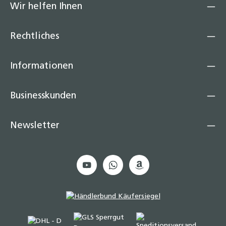
Wir helfen Ihnen
Edelstahl Wellrohr dehnbar IG/IG – 200–410
mm 1/2“ - 3/4“ - 1“ Flexibles Anschlussrohr
Rechtliches
für Heizung, Solar & Sanitär, Formstabil,
temperaturbeständig, druckfest, inkl.
Dichtung
Informationen
9,90 €
Businesskunden
Wellrohr ausziehbar IG/IG 500-1000 mm 1/2"
3/4" 1" Edelstahl Solarrohr
Newsletter
12,50 €