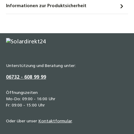
Edelstahl Wellrohr dehnbar IG/AG – 1000–
Informationen zur Produktsicherheit
2000 mm 1/2“ - 3/4“ - 1“ Flexibles
Anschlussrohr für Heizung, Solar & Sanitär,
Formstabil, temperaturbeständig,
druckfest, inkl. Dichtung
19,90 €
Edelstahl Wellrohr dehnbar IG/IG – 75–130
mm 1/2“ - 3/4“ - 1“ Flexibles Anschlussrohr
für Heizung, Solar & Sanitär, Formstabil,
Unterstützung und Beratung unter:
temperaturbeständig, druckfest, inkl.
06732 - 608 99 99
Dichtung
7,60 €
Öffnungszeiten
Edelstahl Wellrohr dehnbar IG/IG – 110–210
Mo-Do: 09:00 - 16:00 Uhr
Fr: 09:00 - 15:00 Uhr
mm 1/2“ - 3/4“ - 1“ Flexibles Anschlussrohr
für Heizung, Solar & Sanitär, Formstabil,
temperaturbeständig, druckfest, inkl.
Oder über unser
Kontaktformular
.
Dichtung
8,50 €