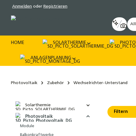
Anmelden
oder
Registrieren
pringen
Zur Hauptnavigation springen
Al
HOME
SOLARTHERMIE
PHOTO
ANLAGENPLANUNG
Photovoltaik
Zubehör
Wechselrichter-Unterstand
Solarthermie
Filtern
Photovoltaik
Module
Balkonkraftwerke