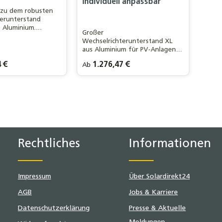
individuell anpassbar
 zu dem robusten
terunterstand
 Aluminium.
Großer
hutz vor Regen,
Wechselrichterunterstand XL
b. Mit Belüftung,
aus Aluminium für PV-Anlagen &
nd flexiblem
Speicher. Wetterfest, optimal
eal für PV-Anlagen
is:
 €
Regulärer Preis:
1.276,47 €
Ab
belüftet, individuell anpassbar.
4er-Set Schlösser:
Mit Schlössern
Ideal für leistungsstarke
:
s
Ohne Schloss
Ohne Schlösser
Systeme im Außenbereich.
Rechtliches
Informationen
Impressum
Über Solardirekt24
AGB
Jobs & Karriere
Datenschutzerklärung
Presse & Aktuelle