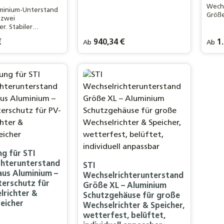
Optimaler Schutz vor Regen,
Wechs
minium-Unterstand
Sonne & Staub. Mit Belüftung,
Größe
 zwei
Kabelkanal und flexiblem
Optim
r. Stabiler
Zubehör – ideal für PV-Anlagen
Sonne
, optimale
& Speicher.
Kabel
is:
€
Regulärer Preis:
940,34 €
Regulä
1.
Ab
Ab
nd modular
3er-
Mi
Zubeh
– ideal für große
:
1 x Schloss:
& Spe
Eigene RAL Farbe*
Mit Schloss
Ohne Schloss
Oh
g für STI
chterunterstand
STI
aus Aluminium –
Wechselrichterunterstand
terschutz für
Größe XL – Aluminium
lrichter &
Schutzgehäuse für große
eicher
Wechselrichter & Speicher,
wetterfest, belüftet,