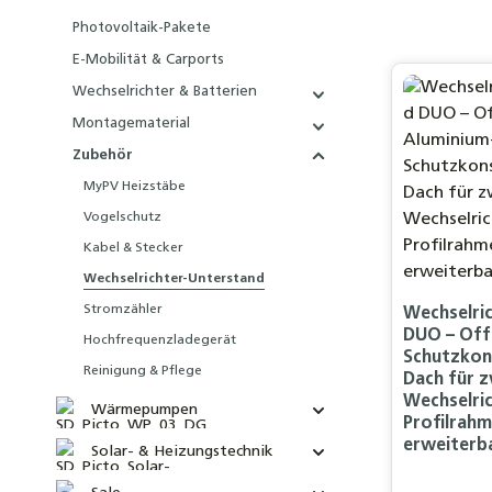
Photovoltaik-Pakete
E-Mobilität & Carports
Wechselrichter & Batterien
Montagematerial
Zubehör
MyPV Heizstäbe
Vogelschutz
Kabel & Stecker
Wechselrichter-Unterstand
Stromzähler
Wechselri
DUO – Off
Hochfrequenzladegerät
Schutzkon
Reinigung & Pflege
Dach für z
Wechselric
Wärmepumpen
Profilrah
erweiterb
Solar- & Heizungstechnik