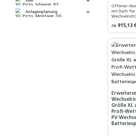
Sale
Offener Alu
mit Dach für
Anlagenplanung
Wechselrichte
Profilrahmen
Regulärer Pre
915,13 
Ab
Belüftung u
erweiterbar 
Farbwunsch
Aluminium
PV-Anlagen.
Erweiterun
Wechselri
Größe XL 
Profi-Wet
PV-Wechse
Batteriesp