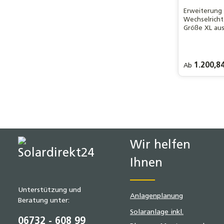
Erweiterung
Wechselrich
Größe XL aus
Optimaler Sc
Sonne & Stau
Kabelkanal u
Zubehör – id
Regulärer Pre
1.200,84
Ab
& Speicher.
1 x Schloss
Mit Schlos
Wir helfen
Ihnen
Unterstützung und
Anlagenplanung
Beratung unter:
Solaranlage inkl.
06732 - 608 99