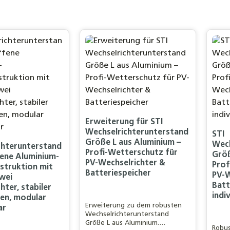
Erweiterung für STI
Wechselrichterunterstand
STI
Größe L aus Aluminium –
Wech
chterunterstand
Profi-Wetterschutz für
Größ
ene Aluminium-
PV-Wechselrichter &
Prof
struktion mit
Batteriespeicher
PV-W
wei
Batt
hter, stabiler
indi
men, modular
Erweiterung zu dem robusten
ar
Wechselrichterunterstand
Größe L aus Aluminium.
Robu