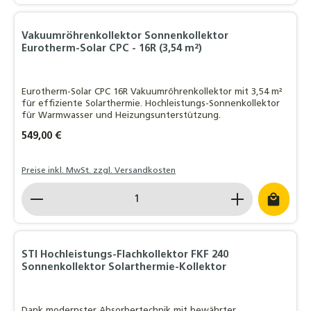
Vakuumröhrenkollektor Sonnenkollektor
Eurotherm-Solar CPC - 16R (3,54 m²)
Eurotherm-Solar CPC 16R Vakuumröhrenkollektor mit 3,54 m²
für effiziente Solarthermie. Hochleistungs-Sonnenkollektor
für Warmwasser und Heizungsunterstützung.
Regulärer Preis:
549,00 €
Preise inkl. MwSt. zzgl. Versandkosten
Produkt Anzahl: Gib den gewünschten Wert ein o
STI Hochleistungs-Flachkollektor FKF 240
Sonnenkollektor Solarthermie-Kollektor
Dank modernster Absorbertechnik mit bewährter