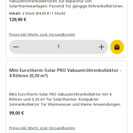
Vakuumröhrenkollektoren zur Reparatur von
Solarthermieanlagen. Passend für gängige Röhrenkollektoren.
Inhalt:
2 Stück
(64,95 € / 1 Stück)
Regulärer Preis:
129,90 €
Preise inkl. MwSt. zzgl. Versandkosten
Produkt Anzahl: Gib den gewünschten Wert ein o
Mini Eurotherm-Solar PRO Vakuumröhrenkollektor -
4 Röhren (0,30 m²)
Mini Eurotherm-Solar PRO Vakuumröhrenkollektor mit 4
Röhren und 0,30 m² für Solarthermie. Kompakter
Sonnenkollektor für Warmwasser und kleine Anwendungen.
Regulärer Preis:
99,00 €
Preise inkl. MwSt. zzgl. Versandkosten