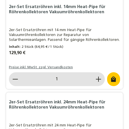
2er-Set Ersatzröhren inkl. 14mm Heat-Pipe für
Röhrenkollektoren Vakuumröhrenkollektoren
2er-Set Ersatzröhren mit 14 mm Heat-Pipe für
Vakuumröhrenkollektoren zur Reparatur von
Solarthermieanlagen. Passend für gängige Röhrenkollektoren.
Inhalt:
2 Stück
(64,95 € / 1 Stück)
Regulärer Preis:
129,90 €
Preise inkl. MwSt. zzgl. Versandkosten
Produkt Anzahl: Gib den gewünschten Wert ein o
2er-Set Ersatzröhren inkl. 24mm Heat-Pipe für
Röhrenkollektoren Vakuumröhrenkollektoren
2er-Set Ersatzröhren mit 24 mm Heat-Pipe für