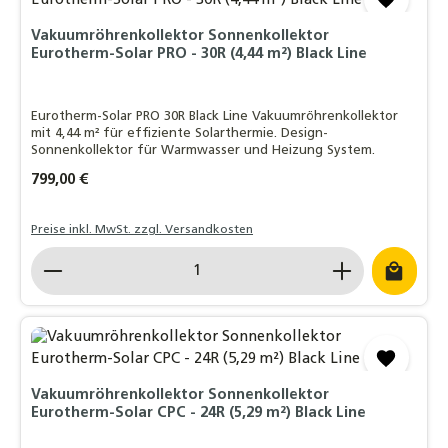
Vakuumröhrenkollektor Sonnenkollektor
Eurotherm-Solar PRO - 30R (4,44 m²) Black Line
Eurotherm-Solar PRO 30R Black Line Vakuumröhrenkollektor
mit 4,44 m² für effiziente Solarthermie. Design-
Sonnenkollektor für Warmwasser und Heizung System.
Regulärer Preis:
799,00 €
Preise inkl. MwSt. zzgl. Versandkosten
Produkt Anzahl: Gib den gewünschten Wert ein o
Vakuumröhrenkollektor Sonnenkollektor
Eurotherm-Solar CPC - 24R (5,29 m²) Black Line