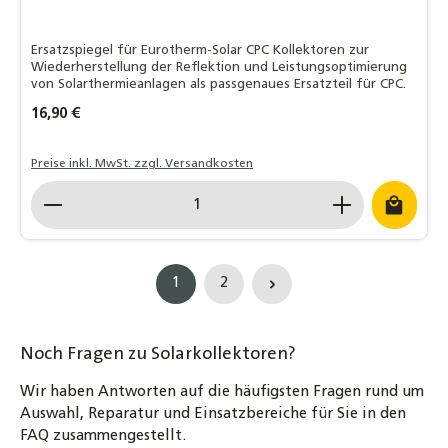
Ersatzspiegel für Eurotherm-Solar CPC Kollektoren zur
Wiederherstellung der Reflektion und Leistungsoptimierung
von Solarthermieanlagen als passgenaues Ersatzteil für CPC.
Regulärer Preis:
16,90 €
Preise inkl. MwSt. zzgl. Versandkosten
Produkt Anzahl: Gib den gewünschten Wert ein o
1
2
Seite
Seite
Noch Fragen zu Solarkollektoren?
Wir haben Antworten auf die häufigsten Fragen rund um
Auswahl, Reparatur und Einsatzbereiche für Sie in den
FAQ zusammengestellt.