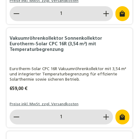
Preise inkl. MwSt. zzgl. Versandkosten
Produkt Anzahl: Gib den gewünschten Wert ein o
Vakuumröhrenkollektor Sonnenkollektor
Eurotherm-Solar CPC 16R (3,54 m²) mit
Temperaturbegrenzung
Eurotherm-Solar CPC 16R Vakuumröhrenkollektor mit 3,54 m²
und integrierter Temperaturbegrenzung für effiziente
Solarthermie sowie sicheren Betrieb.
Regulärer Preis:
659,00 €
Preise inkl. MwSt. zzgl. Versandkosten
Produkt Anzahl: Gib den gewünschten Wert ein o