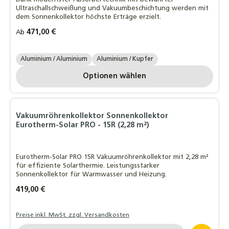
Ultraschallschweißung und Vakuumbeschichtung werden mit
dem Sonnenkollektor höchste Erträge erzielt.
Regulärer Preis:
471,00 €
Ab
STI Absorbertyp:
Aluminium / Aluminium
Aluminium / Kupfer
Optionen wählen
Vakuumröhrenkollektor Sonnenkollektor
Eurotherm-Solar PRO - 15R (2,28 m²)
Eurotherm-Solar PRO 15R Vakuumröhrenkollektor mit 2,28 m²
für effiziente Solarthermie. Leistungsstarker
Sonnenkollektor für Warmwasser und Heizung.
Regulärer Preis:
419,00 €
Preise inkl. MwSt. zzgl. Versandkosten