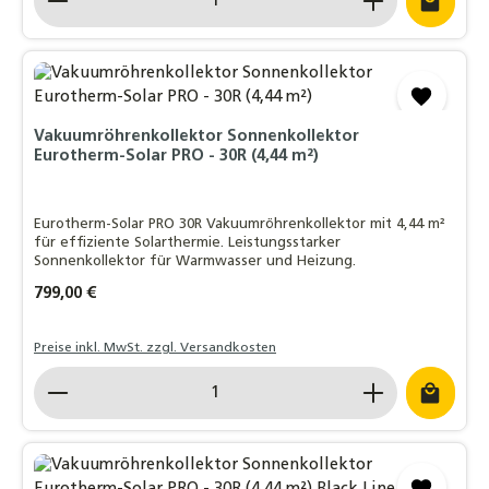
Vakuumröhrenkollektor Sonnenkollektor
Eurotherm-Solar PRO - 30R (4,44 m²)
Eurotherm-Solar PRO 30R Vakuumröhrenkollektor mit 4,44 m²
für effiziente Solarthermie. Leistungsstarker
Sonnenkollektor für Warmwasser und Heizung.
Regulärer Preis:
799,00 €
Preise inkl. MwSt. zzgl. Versandkosten
Produkt Anzahl: Gib den gewünschten Wert ein o