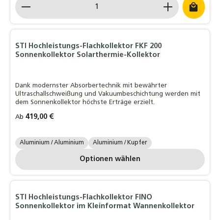
Produkt Anzahl: Gib den gewünschten Wert ein o
STI Hochleistungs-Flachkollektor FKF 200
Sonnenkollektor Solarthermie-Kollektor
Dank modernster Absorbertechnik mit bewährter
Ultraschallschweißung und Vakuumbeschichtung werden mit
dem Sonnenkollektor höchste Erträge erzielt.
Regulärer Preis:
419,00 €
Ab
STI Absorbertyp:
Aluminium / Aluminium
Aluminium / Kupfer
Optionen wählen
STI Hochleistungs-Flachkollektor FINO
Sonnenkollektor im Kleinformat Wannenkollektor