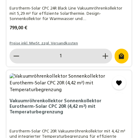
Eurotherm-Solar CPC 24R Black Line Vakuumröhrenkollektor
mit 5,29 m² für effiziente Solarthermie. Design-
Sonnenkollektor für Warmwasser und
Heizungsunterstützung.
Regulärer Preis:
799,00 €
Preise inkl. MwSt. zzgl. Versandkosten
Produkt Anzahl: Gib den gewünschten Wert ein o
Vakuumröhrenkollektor Sonnenkollektor
Eurotherm-Solar CPC 20R (4,42 m²) mit
Temperaturbegrenzung
Eurotherm-Solar CPC 20R Vakuumröhrenkollektor mit 4,42 m²
und integrierter Temperaturbegrenzung für effiziente