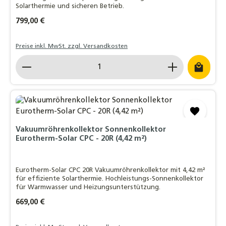
Solarthermie und sicheren Betrieb.
Regulärer Preis:
799,00 €
Preise inkl. MwSt. zzgl. Versandkosten
Produkt Anzahl: Gib den gewünschten Wert ein o
Vakuumröhrenkollektor Sonnenkollektor
Eurotherm-Solar CPC - 20R (4,42 m²)
Eurotherm-Solar CPC 20R Vakuumröhrenkollektor mit 4,42 m²
für effiziente Solarthermie. Hochleistungs-Sonnenkollektor
für Warmwasser und Heizungsunterstützung.
Regulärer Preis:
669,00 €