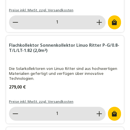
Preise inkl. MwSt. zzgl. Versandkosten
Produkt Anzahl: Gib den gewünschten Wert ein o
Flachkollektor Sonnenkollektor Linuo Ritter P-G/0.8-
T/L/LT-1.82 (2,0m²)
Die Solarkollektoren von Linuo Ritter sind aus hochwertigen
Materialien gefertigt und verfügen über innovative
Technologien.
Regulärer Preis:
279,00 €
Preise inkl. MwSt. zzgl. Versandkosten
Produkt Anzahl: Gib den gewünschten Wert ein o