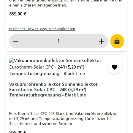
und Temperaturbegrenzung für effiziente Solarthermie und
einen sicheren Anlagenbetrieb.
Regulärer Preis:
859,00 €
Preise inkl. MwSt. zzgl. Versandkosten
Produkt Anzahl: Gib den gewünschten Wert ein o
Vakuumröhrenkollektor Sonnenkollektor
Eurotherm-Solar CPC - 24R (5,29 m²)
Temperaturbegrenzung - Black Line
Eurotherm-Solar CPC 24R Black Line Vakuumröhrenkollektor
mit 5,29 m² und Temperaturbegrenzung für effiziente
Solarthermie und sicheren Betrieb.
Regulärer Preis:
859,00 €