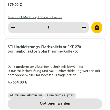
Regulärer Preis:
579,00 €
Preise inkl. MwSt. zzgl. Versandkosten
Produkt Anzahl: Gib den gewünschten Wert ein o
STI Hochleistungs-Flachkollektor FKF 270
Sonnenkollektor Solarthermie-Kollektor
Dank modernster Absorbertechnik mit bewährter
Ultraschallschweißung und Vakuumbeschichtung werden mit
dem Sonnenkollektor höchste Erträge erzielt.
Regulärer Preis:
554,00 €
Ab
STI Absorbertyp:
Aluminium / Aluminium
Aluminium / Kupfer
Optionen wählen