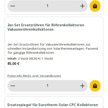
Produkt Anzahl: Gib den gewünschten Wert ein o
2er-Set Ersatzröhren für Röhrenkollektoren
Vakuumröhrenkollektoren
2er-Set Ersatzröhren für Vakuumröhrenkollektoren zur
schnellen Instandsetzung von Solarthermieanlagen. Passend
für gängige Röhrenkollektoren.
Inhalt:
2 Stück
(42,50 € / 1 Stück)
Regulärer Preis:
85,00 €
Preise inkl. MwSt. zzgl. Versandkosten
Produkt Anzahl: Gib den gewünschten Wert ein o
Ersatzspiegel für Eurotherm-Solar-CPC Kollektoren