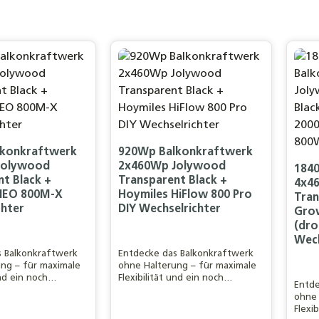
lkonkraftwerk
920Wp Balkonkraftwerk
Jolywood
2x460Wp Jolywood
184
t Black +
Transparent Black +
4x4
NEO 800M-X
Hoymiles HiFlow 800 Pro
Tran
chter
DIY Wechselrichter
Gro
(dro
Wech
s Balkonkraftwerk
Entdecke das Balkonkraftwerk
ng – für maximale
ohne Halterung – für maximale
und ein noch
Flexibilität und ein noch
Entde
Erlebnis.
besseres DIY-Erlebnis.
ohne 
Flexi