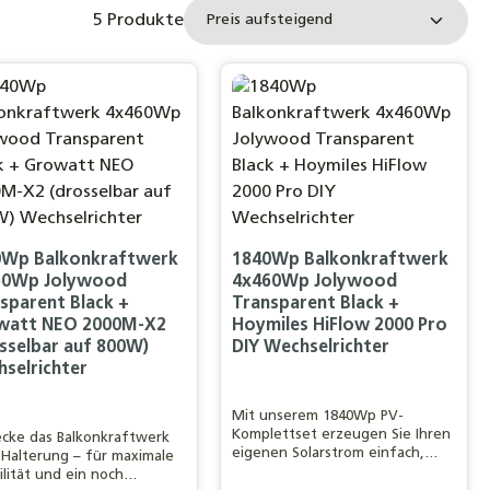
5 Produkte
0Wp Balkonkraftwerk
1840Wp Balkonkraftwerk
60Wp Jolywood
4x460Wp Jolywood
sparent Black +
Transparent Black +
watt NEO 2000M-X2
Hoymiles HiFlow 2000 Pro
sselbar auf 800W)
DIY Wechselrichter
selrichter
Mit unserem 1840Wp PV-
Komplettset erzeugen Sie Ihren
cke das Balkonkraftwerk
eigenen Solarstrom einfach,
Halterung – für maximale
effizient und nachhaltig. Das
bilität und ein noch