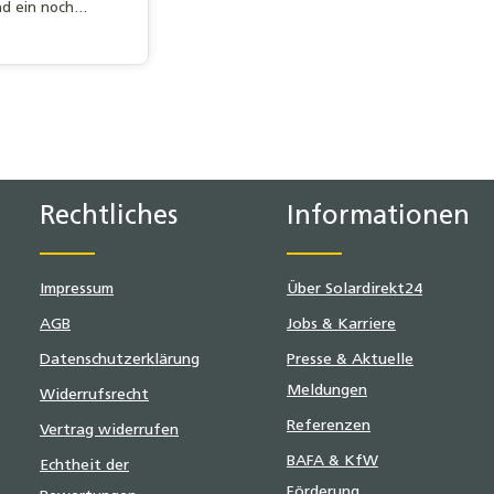
und ein noch
Erlebnis.
is:
kt Anzahl: Gib den gewünschten Wert ei
Rechtliches
Informationen
Impressum
Über Solardirekt24
AGB
Jobs & Karriere
Datenschutzerklärung
Presse & Aktuelle
Meldungen
Widerrufsrecht
Referenzen
Vertrag widerrufen
BAFA & KfW
Echtheit der
Förderung