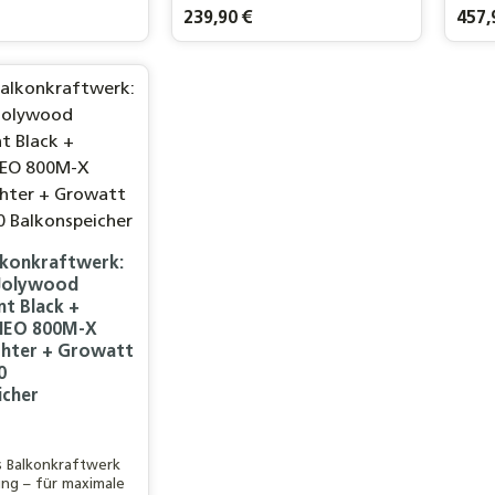
besse
is:
Regulärer Preis:
239,90 €
Regulä
457,
kt Anzahl: Gib den gewünschten Wert ei
Produkt Anzahl: Gib de
Pr
konkraftwerk:
Jolywood
t Black +
NEO 800M-X
chter + Growatt
0
icher
s Balkonkraftwerk
ng – für maximale