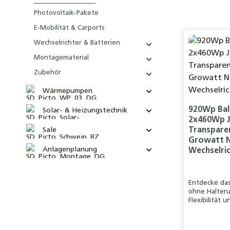
Photovoltaik-Pakete
E-Mobilität & Carports
Wechselrichter & Batterien
Montagematerial
Zubehör
Wärmepumpen
920Wp Ba
Solar- & Heizungstechnik
2x460Wp 
Sale
Transparen
Growatt 
Anlagenplanung
Wechselri
Entdecke da
ohne Halteru
Flexibilität 
besseres DIY-