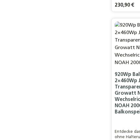
Regulärer Pre
230,90 €
Produ
920Wp Bal
2×460Wp 
Transparen
Growatt 
Wechselri
NOAH 200
Balkonspe
Entdecke da
ohne Halteru