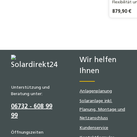
Flexibilität 
besseres DIY-
Regulärer Pre
879,90 €
Produ
Wir helfen
Ihnen
Unterstützung und
Anlagenplanung
Beratung unter:
Solaranlage inkl.
06732 - 608 99
Planung, Montage und
99
Netzanschluss
Kundenservice
Öffnungszeiten