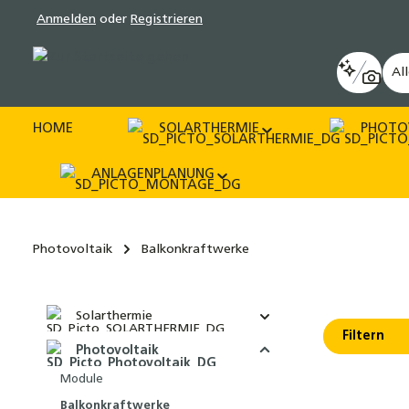
Anmelden
oder
Registrieren
pringen
Zur Hauptnavigation springen
Al
HOME
SOLARTHERMIE
PHOTO
ANLAGENPLANUNG
Photovoltaik
Balkonkraftwerke
Solarthermie
Filtern
Photovoltaik
Module
Balkonkraftwerke