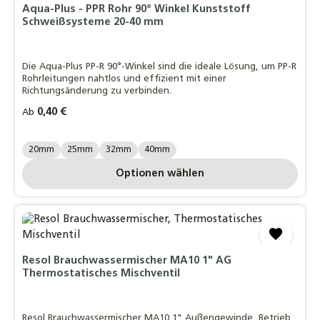
Aqua-Plus - PPR Rohr 90° Winkel Kunststoff
Schweißsysteme 20-40 mm
Die Aqua-Plus PP-R 90°-Winkel sind die ideale Lösung, um PP-R
Rohrleitungen nahtlos und effizient mit einer
Richtungsänderung zu verbinden.
Regulärer Preis:
0,40 €
Ab
AQUA PLUS GRÖßE:
20mm
25mm
32mm
40mm
Optionen wählen
Resol Brauchwassermischer MA10 1" AG
Thermostatisches Mischventil
Resol Brauchwassermischer MA10 1" Außengewinde, Betrieb