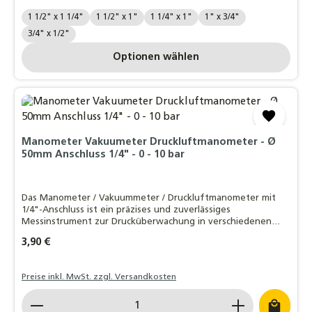
Zollgröße reduziert:
1 1/2" x 1 1/4"
1 1/2" x 1"
1 1/4" x 1"
1" x 3/4"
3/4" x 1/2"
Optionen wählen
Manometer Vakuumeter Druckluftmanometer - Ø
50mm Anschluss 1/4" - 0 - 10 bar
Das Manometer / Vakuummeter / Druckluftmanometer mit
1/4"-Anschluss ist ein präzises und zuverlässiges
Messinstrument zur Drucküberwachung in verschiedenen
Anwendungen
Regulärer Preis:
3,90 €
Preise inkl. MwSt. zzgl. Versandkosten
Produkt Anzahl: Gib den gewünschten Wert ein o