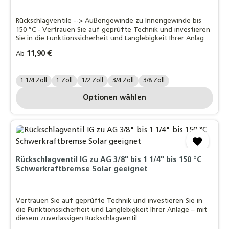
Rückschlagventile --> Außengewinde zu Innengewinde bis
150 °C - Vertrauen Sie auf geprüfte Technik und investieren
Sie in die Funktionssicherheit und Langlebigkeit Ihrer Anlage
– mit diesem zuverlässigen Rückschlagventil.
Regulärer Preis:
11,90 €
Ab
Zollgröße.:
1 1/4 Zoll
1 Zoll
1/2 Zoll
3/4 Zoll
3/8 Zoll
Optionen wählen
Rückschlagventil IG zu AG 3/8" bis 1 1/4" bis 150 °C
Schwerkraftbremse Solar geeignet
Vertrauen Sie auf geprüfte Technik und investieren Sie in
die Funktionssicherheit und Langlebigkeit Ihrer Anlage – mit
diesem zuverlässigen Rückschlagventil.