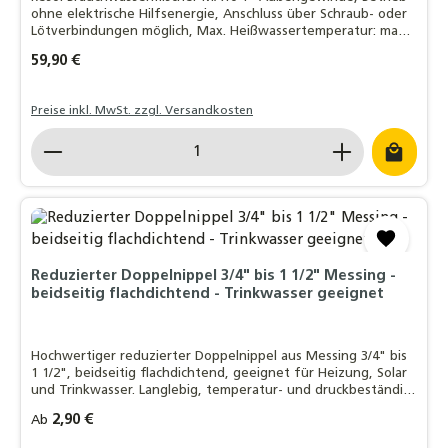
ohne elektrische Hilfsenergie, Anschluss über Schraub- oder
Lötverbindungen möglich, Max. Heißwassertemperatur: max.
90 °C, Einstellbereich: 35 °C bis 65 °C,
Regulärer Preis:
59,90 €
Preise inkl. MwSt. zzgl. Versandkosten
Produkt Anzahl: Gib den gewünschten Wert ein o
Reduzierter Doppelnippel 3/4" bis 1 1/2" Messing -
beidseitig flachdichtend - Trinkwasser geeignet
Hochwertiger reduzierter Doppelnippel aus Messing 3/4" bis
1 1/2", beidseitig flachdichtend, geeignet für Heizung, Solar
und Trinkwasser. Langlebig, temperatur- und druckbeständig,
schnelle Montage.
Regulärer Preis:
2,90 €
Ab