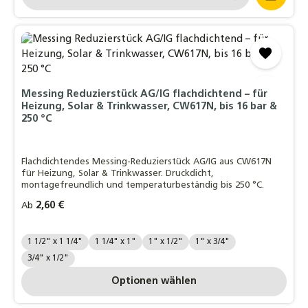
Messing Reduzierstück AG/IG flachdichtend – für
Heizung, Solar & Trinkwasser, CW617N, bis 16 bar &
250 °C
Flachdichtendes Messing-Reduzierstück AG/IG aus CW617N
für Heizung, Solar & Trinkwasser. Druckdicht,
montagefreundlich und temperaturbeständig bis 250 °C.
Regulärer Preis:
2,60 €
Ab
Zollgröße reduziert:
1 1/2" x 1 1/4"
1 1/4" x 1"
1" x 1/2"
1" x 3/4"
3/4" x 1/2"
Optionen wählen