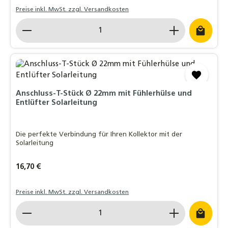
Preise inkl. MwSt. zzgl. Versandkosten
Produkt Anzahl: Gib den gewünschten Wert ein o
Anschluss-T-Stück Ø 22mm mit Fühlerhülse und
Entlüfter Solarleitung
Die perfekte Verbindung für Ihren Kollektor mit der
Solarleitung
Regulärer Preis:
16,70 €
Preise inkl. MwSt. zzgl. Versandkosten
Produkt Anzahl: Gib den gewünschten Wert ein o