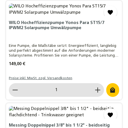
WILO Hocheffizienzpumpe Yonos Para ST15/7
IPWM2 Solarpumpe Umwälzpumpe
Eine Pumpe, die Maßstäbe setzt: Energieeffizient, langlebig
und perfekt abgestimmt auf die Anforderungen moderner
Solarsysteme. Profitieren Sie von einer Pumpe, die Leistung
und Effizienz vereint – ideal für Ihr Zuhause!
Regulärer Preis:
149,00 €
Preise inkl. MwSt. zzgl. Versandkosten
Produkt Anzahl: Gib den gewünschten Wert ein o
Messing Doppelnippel 3/8" bis 1 1/2" - beidseitig