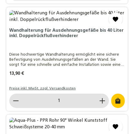
Wandhalterung für Ausdehnungsgefäße bis 40 Liter
inkl. Doppelrückflußverhinderer
Diese hochwertige Wandhalterung ermöglicht eine sichere
Befestigung von Ausdehnungsgefäßen an der Wand. Sie
sorgt für eine schnelle und einfache Installation sowie eine
problemlose Demontage
Regulärer Preis:
13,90 €
Preise inkl. MwSt. zzgl. Versandkosten
Produkt Anzahl: Gib den gewünschten Wert ein o