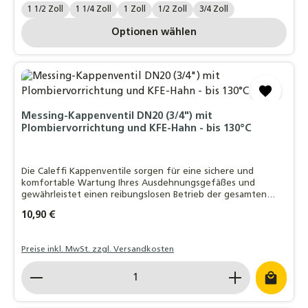
Zollgröße.:
1 1/2 Zoll
1 1/4 Zoll
1 Zoll
1/2 Zoll
3/4 Zoll
Optionen wählen
Messing-Kappenventil DN20 (3/4") mit
Plombiervorrichtung und KFE-Hahn - bis 130°C
Die Caleffi Kappenventile sorgen für eine sichere und
komfortable Wartung Ihres Ausdehnungsgefäßes und
gewährleistet einen reibungslosen Betrieb der gesamten
Anlage.
Regulärer Preis:
10,90 €
Preise inkl. MwSt. zzgl. Versandkosten
Produkt Anzahl: Gib den gewünschten Wert ein o