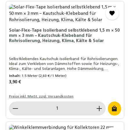
Solar-Flex-Tape Isolierband selbstklebend 1,5 m × 50
mm × 3 mm – Kautschuk-Klebeband für
Rohrisolierung, Heizung, Klima, Kälte & Solar
Selbstklebendes Kautschuk-Isolierband für Rohrisolierungen.
Ideal zum Verkleben von Dämmstoffen sowie für Heizungs-,
Klima-, Kälte- und Solaranlagen. Hohe Dämmwirkung,
feuchtigkeitsbeständig und einfach zu verarbeiten.
Inhalt:
1.5 Meter
(2,60 € / 1 Meter)
Regulärer Preis:
3,90 €
Preise inkl. MwSt. zzgl. Versandkosten
Produkt Anzahl: Gib den gewünschten Wert ein o