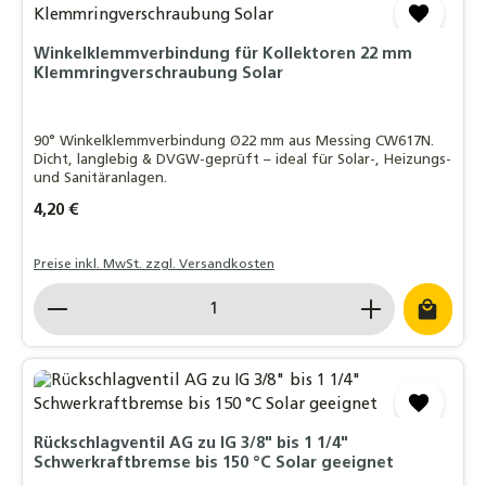
Winkelklemmverbindung für Kollektoren 22 mm
Klemmringverschraubung Solar
90° Winkelklemmverbindung Ø22 mm aus Messing CW617N.
Dicht, langlebig & DVGW-geprüft – ideal für Solar-, Heizungs-
und Sanitäranlagen.
Regulärer Preis:
4,20 €
Preise inkl. MwSt. zzgl. Versandkosten
Produkt Anzahl: Gib den gewünschten Wert ein o
Rückschlagventil AG zu IG 3/8" bis 1 1/4"
Schwerkraftbremse bis 150 °C Solar geeignet