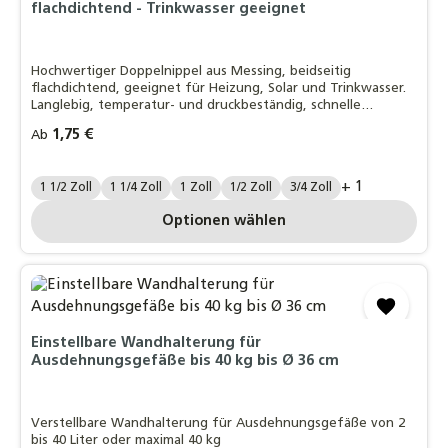
flachdichtend - Trinkwasser geeignet
Hochwertiger Doppelnippel aus Messing, beidseitig
flachdichtend, geeignet für Heizung, Solar und Trinkwasser.
Langlebig, temperatur- und druckbeständig, schnelle
Montage.
Regulärer Preis:
1,75 €
Ab
Zollgröße.:
+ 1
1 1/2 Zoll
1 1/4 Zoll
1 Zoll
1/2 Zoll
3/4 Zoll
Optionen wählen
Einstellbare Wandhalterung für
Ausdehnungsgefäße bis 40 kg bis Ø 36 cm
Verstellbare Wandhalterung für Ausdehnungsgefäße von 2
bis 40 Liter oder maximal 40 kg