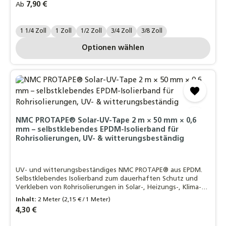
Regulärer Preis:
7,90 €
Ab
Zollgröße.:
1 1/4 Zoll
1 Zoll
1/2 Zoll
3/4 Zoll
3/8 Zoll
Optionen wählen
NMC PROTAPE® Solar-UV-Tape 2 m × 50 mm × 0,6
mm – selbstklebendes EPDM-Isolierband für
Rohrisolierungen, UV- & witterungsbeständig
UV- und witterungsbeständiges NMC PROTAPE® aus EPDM.
Selbstklebendes Isolierband zum dauerhaften Schutz und
Verkleben von Rohrisolierungen in Solar-, Heizungs-, Klima-
und Kälteanlagen.
Inhalt:
2 Meter
(2,15 € / 1 Meter)
Regulärer Preis:
4,30 €