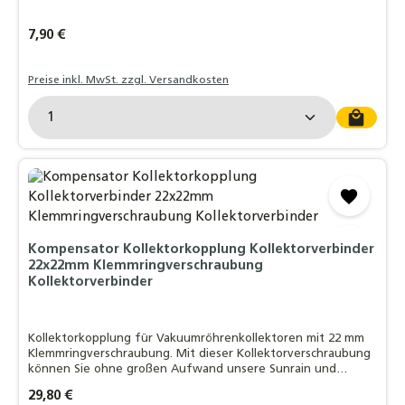
Regulärer Preis:
7,90 €
Preise inkl. MwSt. zzgl. Versandkosten
Produkt Anzahl: Gib den gewünschten Wert ein o
Kompensator Kollektorkopplung Kollektorverbinder
22x22mm Klemmringverschraubung
Kollektorverbinder
Kollektorkopplung für Vakuumröhrenkollektoren mit 22 mm
Klemmringverschraubung. Mit dieser Kollektorverschraubung
können Sie ohne großen Aufwand unsere Sunrain und
Eurotherm Vakuumröhrenkollektoren miteinander verbinden.
Regulärer Preis:
29,80 €