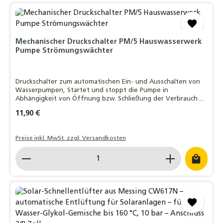
Mechanischer Druckschalter PM/5 Hauswasserwerk
Pumpe Strömungswächter
Druckschalter zum automatischen Ein- und Ausschalten von
Wasserpumpen, Startet und stoppt die Pumpe in
Abhängigkeit von Öffnung bzw. Schließung der Verbraucher,
Ein- als auch Ausschaltdruck sind individuell einstellbar,
Regulärer Preis:
11,90 €
Passend auf nahezu alle Hauswasserw
Preise inkl. MwSt. zzgl. Versandkosten
Produkt Anzahl: Gib den gewünschten Wert ein o