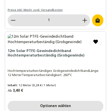
Preise inkl. MwSt. zzgl. Versandkosten
Produkt Anzahl: Gib den gewünschten Wert ein o
12m Solar PTFE-Gewindedichtband
Hochtemperaturbeständig (Grobgewinde)
Hochtemperaturbeständiges GrobgewindedichtbandLänge:
12 MeterTemperaturbeständigkeit: 260°C
Inhalt:
12 Meter
(0,28 € / 1 Meter)
Regulärer Preis:
3,40 €
Ab
Optionen wählen