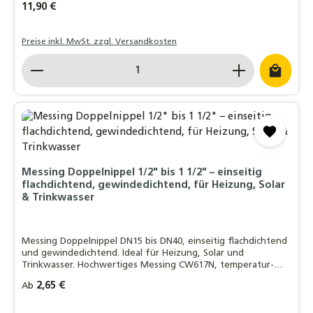
Regulärer Preis:
11,90 €
Preise inkl. MwSt. zzgl. Versandkosten
Produkt Anzahl: Gib den gewünschten Wert ein o
Messing Doppelnippel 1/2" bis 1 1/2" – einseitig
flachdichtend, gewindedichtend, für Heizung, Solar
& Trinkwasser
Messing Doppelnippel DN15 bis DN40, einseitig flachdichtend
und gewindedichtend. Ideal für Heizung, Solar und
Trinkwasser. Hochwertiges Messing CW617N, temperatur-
und druckbeständig.
Regulärer Preis:
2,65 €
Ab