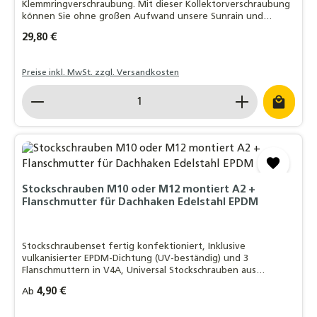
Klemmringverschraubung. Mit dieser Kollektorverschraubung
können Sie ohne großen Aufwand unsere Sunrain und
Eurotherm Vakuumröhrenkollektoren miteinander verbinden.
Regulärer Preis:
29,80 €
Preise inkl. MwSt. zzgl. Versandkosten
Produkt Anzahl: Gib den gewünschten Wert ein o
Stockschrauben M10 oder M12 montiert A2 +
Flanschmutter für Dachhaken Edelstahl EPDM
Stockschraubenset fertig konfektioniert, Inklusive
vulkanisierter EPDM-Dichtung (UV-beständig) und 3
Flanschmuttern in V4A, Universal Stockschrauben aus
Edelstahl für die Montage von Solaranlagen oder
Regulärer Preis:
4,90 €
Ab
Photovoltaikanlagen,