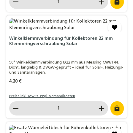
Winkelklemmverbindung für Kollektoren 22 mm
Klemmringverschraubung Solar
90° Winkelklemmverbindung Ø22 mm aus Messing CW617N.
Dicht, langlebig & DVGW-geprüft – ideal für Solar-, Heizungs-
und Sanitäranlagen.
Regulärer Preis:
4,20 €
Preise inkl. MwSt. zzgl. Versandkosten
Produkt Anzahl: Gib den gewünschten Wert ein o