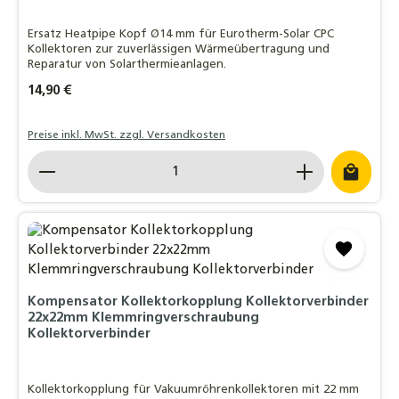
Ersatz Heatpipe Kopf Ø14 mm für Eurotherm-Solar CPC
Kollektoren zur zuverlässigen Wärmeübertragung und
Reparatur von Solarthermieanlagen.
Regulärer Preis:
14,90 €
Preise inkl. MwSt. zzgl. Versandkosten
Produkt Anzahl: Gib den gewünschten Wert ein o
Kompensator Kollektorkopplung Kollektorverbinder
22x22mm Klemmringverschraubung
Kollektorverbinder
Kollektorkopplung für Vakuumröhrenkollektoren mit 22 mm