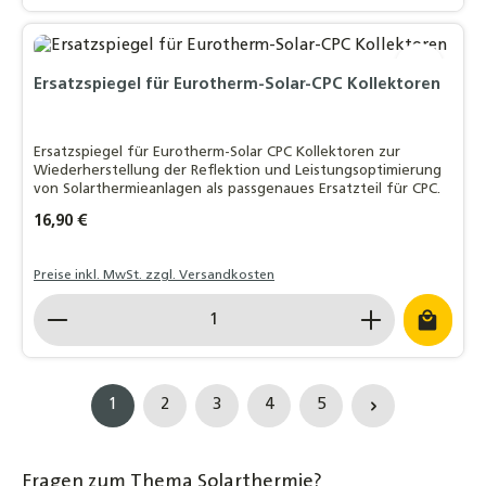
Ersatzspiegel für Eurotherm-Solar-CPC Kollektoren
Ersatzspiegel für Eurotherm-Solar CPC Kollektoren zur
Wiederherstellung der Reflektion und Leistungsoptimierung
von Solarthermieanlagen als passgenaues Ersatzteil für CPC.
Regulärer Preis:
16,90 €
Preise inkl. MwSt. zzgl. Versandkosten
Produkt Anzahl: Gib den gewünschten Wert ein o
1
2
3
4
5
Seite
Seite
Seite
Seite
Seite
Fragen zum Thema Solarthermie?