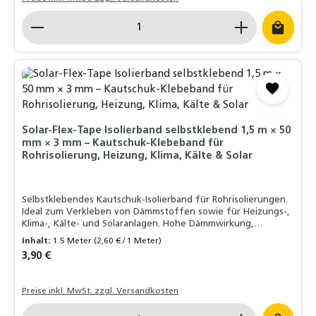
Produkt Anzahl: Gib den gewünschten Wert ein o
Solar-Flex-Tape Isolierband selbstklebend 1,5 m × 50
mm × 3 mm – Kautschuk-Klebeband für
Rohrisolierung, Heizung, Klima, Kälte & Solar
Selbstklebendes Kautschuk-Isolierband für Rohrisolierungen.
Ideal zum Verkleben von Dämmstoffen sowie für Heizungs-,
Klima-, Kälte- und Solaranlagen. Hohe Dämmwirkung,
feuchtigkeitsbeständig und einfach zu verarbeiten.
Inhalt:
1.5 Meter
(2,60 € / 1 Meter)
Regulärer Preis:
3,90 €
Preise inkl. MwSt. zzgl. Versandkosten
Produkt Anzahl: Gib den gewünschten Wert ein o