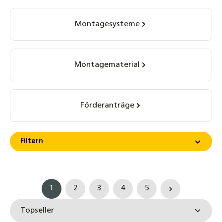
Montagesysteme
Montagematerial
Förderanträge
Filtern
1
2
3
4
5
Seite
Seite
Seite
Seite
Seite