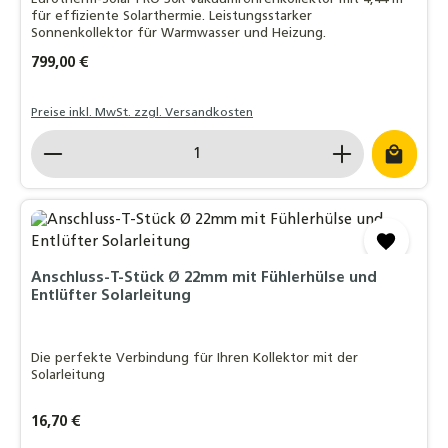
für effiziente Solarthermie. Leistungsstarker
Sonnenkollektor für Warmwasser und Heizung.
Regulärer Preis:
799,00 €
Preise inkl. MwSt. zzgl. Versandkosten
Produkt Anzahl: Gib den gewünschten Wert ein o
Anschluss-T-Stück Ø 22mm mit Fühlerhülse und
Entlüfter Solarleitung
Die perfekte Verbindung für Ihren Kollektor mit der
Solarleitung
Regulärer Preis:
16,70 €