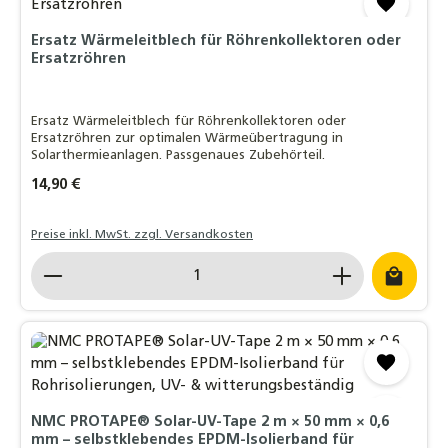
Ersatz Wärmeleitblech für Röhrenkollektoren oder
Ersatzröhren
Ersatz Wärmeleitblech für Röhrenkollektoren oder
Ersatzröhren zur optimalen Wärmeübertragung in
Solarthermieanlagen. Passgenaues Zubehörteil.
Regulärer Preis:
14,90 €
Preise inkl. MwSt. zzgl. Versandkosten
Produkt Anzahl: Gib den gewünschten Wert ein o
NMC PROTAPE® Solar-UV-Tape 2 m × 50 mm × 0,6
mm – selbstklebendes EPDM-Isolierband für