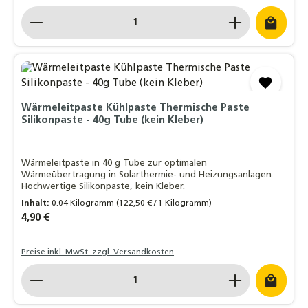
Produkt Anzahl: Gib den gewünschten Wert ein o
Wärmeleitpaste Kühlpaste Thermische Paste
Silikonpaste - 40g Tube (kein Kleber)
Wärmeleitpaste in 40 g Tube zur optimalen
Wärmeübertragung in Solarthermie- und Heizungsanlagen.
Hochwertige Silikonpaste, kein Kleber.
Inhalt:
0.04 Kilogramm
(122,50 € / 1 Kilogramm)
Regulärer Preis:
4,90 €
Preise inkl. MwSt. zzgl. Versandkosten
Produkt Anzahl: Gib den gewünschten Wert ein o