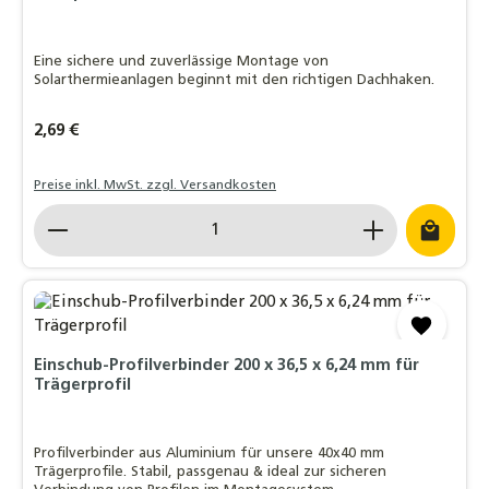
Eine sichere und zuverlässige Montage von
Solarthermieanlagen beginnt mit den richtigen Dachhaken.
Regulärer Preis:
2,69 €
Preise inkl. MwSt. zzgl. Versandkosten
Produkt Anzahl: Gib den gewünschten Wert ein o
Einschub-Profilverbinder 200 x 36,5 x 6,24 mm für
Trägerprofil
Profilverbinder aus Aluminium für unsere 40x40 mm
Trägerprofile. Stabil, passgenau & ideal zur sicheren