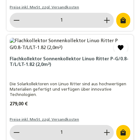
Preise inkl. MwSt. zzgl. Versandkosten
Produkt Anzahl: Gib den gewünschten Wert ein o
Flachkollektor Sonnenkollektor Linuo Ritter P-G/0.8-
T/L/LT-1.82 (2,0m²)
Die Solarkollektoren von Linuo Ritter sind aus hochwertigen
Materialien gefertigt und verfügen über innovative
Technologien.
Regulärer Preis:
279,00 €
Preise inkl. MwSt. zzgl. Versandkosten
Produkt Anzahl: Gib den gewünschten Wert ein o