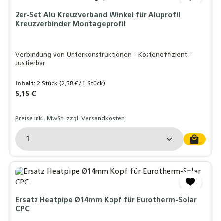
2er-Set Alu Kreuzverband Winkel für Aluprofil
Kreuzverbinder Montageprofil
Verbindung von Unterkonstruktionen - Kosteneffizient -
Justierbar
Inhalt:
2 Stück
(2,58 € / 1 Stück)
Regulärer Preis:
5,15 €
Preise inkl. MwSt. zzgl. Versandkosten
Produkt Anzahl: Gib den gewünschten Wert ein o
Ersatz Heatpipe Ø14mm Kopf für Eurotherm-Solar
CPC