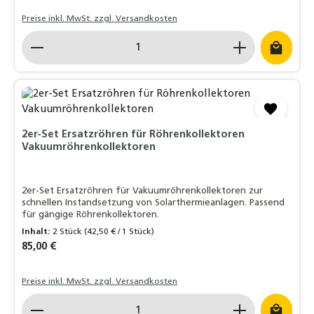
Preise inkl. MwSt. zzgl. Versandkosten
Produkt Anzahl: Gib den gewünschten Wert ein o
2er-Set Ersatzröhren für Röhrenkollektoren
Vakuumröhrenkollektoren
2er-Set Ersatzröhren für Vakuumröhrenkollektoren zur
schnellen Instandsetzung von Solarthermieanlagen. Passend
für gängige Röhrenkollektoren.
Inhalt:
2 Stück
(42,50 € / 1 Stück)
Regulärer Preis:
85,00 €
Preise inkl. MwSt. zzgl. Versandkosten
Produkt Anzahl: Gib den gewünschten Wert ein o