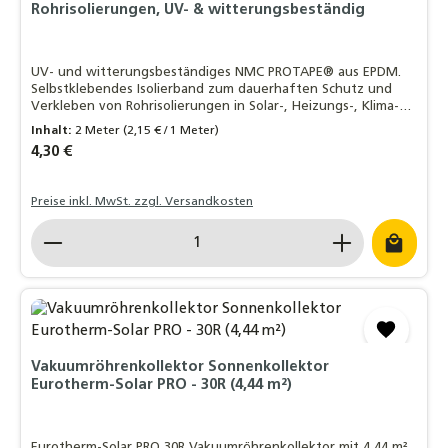
Rohrisolierungen, UV- & witterungsbeständig
UV- und witterungsbeständiges NMC PROTAPE® aus EPDM.
Selbstklebendes Isolierband zum dauerhaften Schutz und
Verkleben von Rohrisolierungen in Solar-, Heizungs-, Klima-
und Kälteanlagen.
Inhalt:
2 Meter
(2,15 € / 1 Meter)
Regulärer Preis:
4,30 €
Preise inkl. MwSt. zzgl. Versandkosten
Produkt Anzahl: Gib den gewünschten Wert ein o
Vakuumröhrenkollektor Sonnenkollektor
Eurotherm-Solar PRO - 30R (4,44 m²)
Eurotherm-Solar PRO 30R Vakuumröhrenkollektor mit 4,44 m²