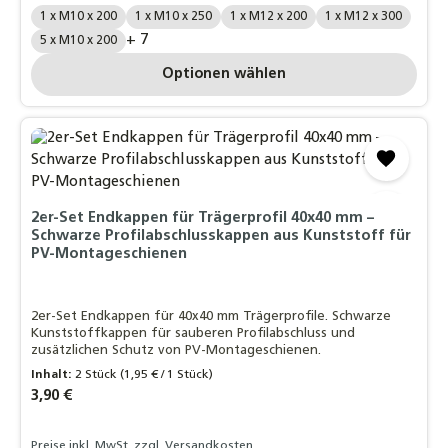
Menge / Größe:
1 x M10 x 200
1 x M10 x 250
1 x M12 x 200
1 x M12 x 300
+ 7
5 x M10 x 200
Optionen wählen
2er-Set Endkappen für Trägerprofil 40x40 mm –
Schwarze Profilabschlusskappen aus Kunststoff für
PV-Montageschienen
2er-Set Endkappen für 40x40 mm Trägerprofile. Schwarze
Kunststoffkappen für sauberen Profilabschluss und
zusätzlichen Schutz von PV-Montageschienen.
Inhalt:
2 Stück
(1,95 € / 1 Stück)
Regulärer Preis:
3,90 €
Preise inkl. MwSt. zzgl. Versandkosten