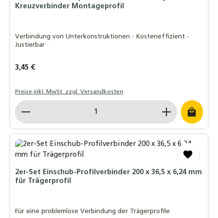
Kreuzverbinder Montageprofil
Verbindung von Unterkonstruktionen - Kosteneffizient -
Justierbar
Regulärer Preis:
3,45 €
Preise inkl. MwSt. zzgl. Versandkosten
Produkt Anzahl: Gib den gewünschten Wert ein o
2er-Set Einschub-Profilverbinder 200 x 36,5 x 6,24 mm
für Trägerprofil
Für eine problemlose Verbindung der Trägerprofile