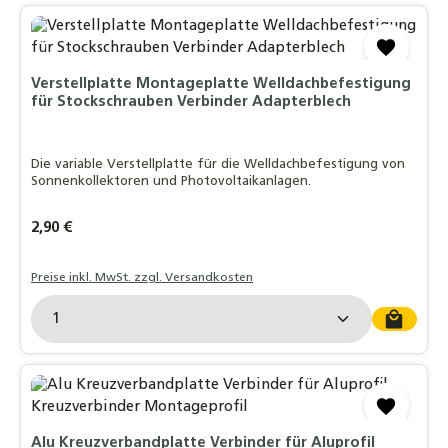
Verstellplatte Montageplatte Welldachbefestigung
für Stockschrauben Verbinder Adapterblech
Die variable Verstellplatte für die Welldachbefestigung von
Sonnenkollektoren und Photovoltaikanlagen.
Regulärer Preis:
2,90 €
Preise inkl. MwSt. zzgl. Versandkosten
Produkt Anzahl: Gib den gewünschten Wert ein o
Alu Kreuzverbandplatte Verbinder für Aluprofil