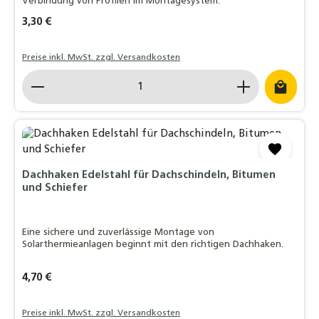
Verbindung von Profilen im Montagesystem.
Regulärer Preis:
3,30 €
Preise inkl. MwSt. zzgl. Versandkosten
Produkt Anzahl: Gib den gewünschten Wert ein o
Dachhaken Edelstahl für Dachschindeln, Bitumen
und Schiefer
Eine sichere und zuverlässige Montage von
Solarthermieanlagen beginnt mit den richtigen Dachhaken.
Regulärer Preis:
4,70 €
Preise inkl. MwSt. zzgl. Versandkosten