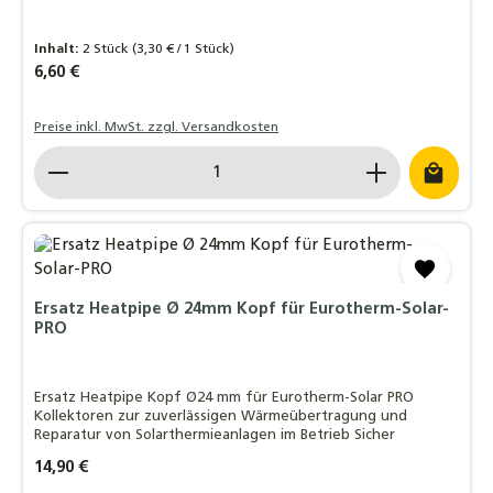
Inhalt:
2 Stück
(3,30 € / 1 Stück)
Regulärer Preis:
6,60 €
Preise inkl. MwSt. zzgl. Versandkosten
Produkt Anzahl: Gib den gewünschten Wert ein o
Ersatz Heatpipe Ø 24mm Kopf für Eurotherm-Solar-
PRO
Ersatz Heatpipe Kopf Ø24 mm für Eurotherm-Solar PRO
Kollektoren zur zuverlässigen Wärmeübertragung und
Reparatur von Solarthermieanlagen im Betrieb Sicher
Regulärer Preis:
14,90 €