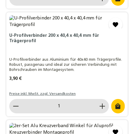
U-Profilverbinder 200 x 40,4 x 40,4 mm für
Trägerprofil
U-Profilverbinder aus Aluminium für 40x40 mm Trägerprofile.
Robust, passgenau und ideal zur sicheren Verbindung mit
Bohrschrauben im Montagesystem.
Regulärer Preis:
3,90 €
Preise inkl. MwSt. zzgl. Versandkosten
Produkt Anzahl: Gib den gewünschten Wert ein o