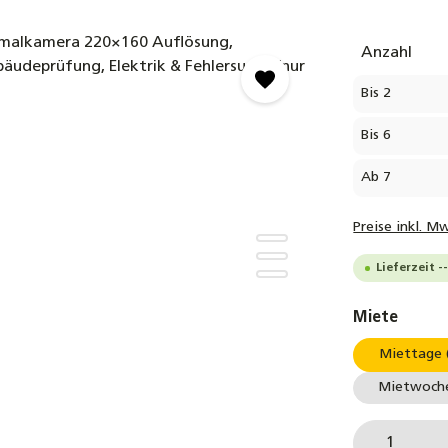
Anzahl
Bis
2
Bis
6
Ab
7
Preise inkl. M
Lieferzeit 
auswä
Miete
Miettage 
Mietwoche
Produkt