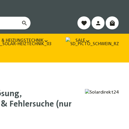
Warenko
 & HEIZUNGSTECHNIK
SALE
ösung,
& Fehlersuche (nur