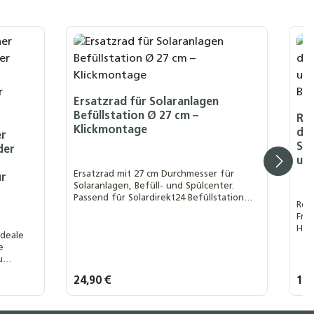
Ersatzrad für Solaranlagen
Befüllstation Ø 27 cm –
Re
Klickmontage
des
er
Sol
der
und
Ersatzrad mit 27 cm Durchmesser für
ür
Solaranlagen, Befüll- und Spülcenter.
Passend für Solardirekt24 Befüllstation
Ref
25L. Schnelle Montage per Klicksystem –
Fro
mobil, stabil und robust.
Hei
ideale
Prä
e
Fah
u
ern und
Regulärer Preis:
24,90 €
Regu
14,
ren.