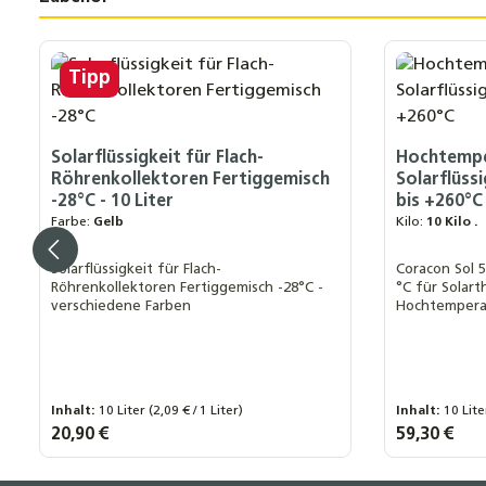
Produktgalerie überspringen
Tipp
Solarflüssigkeit für Flach-
Hochtempe
Röhrenkollektoren Fertiggemisch
Solarflüss
-28°C - 10 Liter
bis +260°C
Farbe:
Gelb
Kilo:
10 Kilo .
Solarflüssigkeit für Flach-
Coracon Sol 5
Röhrenkollektoren Fertiggemisch -28°C -
°C für Solar
verschiedene Farben
Hochtempera
mit Frost- un
Kilo:
10 Kilo .
Inhalt:
10 Liter
(2,09 € / 1 Liter)
Inhalt:
10 Lit
Farbe:
Regulärer Preis:
20,90 €
Regulärer Prei
59,30 €
Blau
Farblos
Gelb
Rot
50 Kilo .