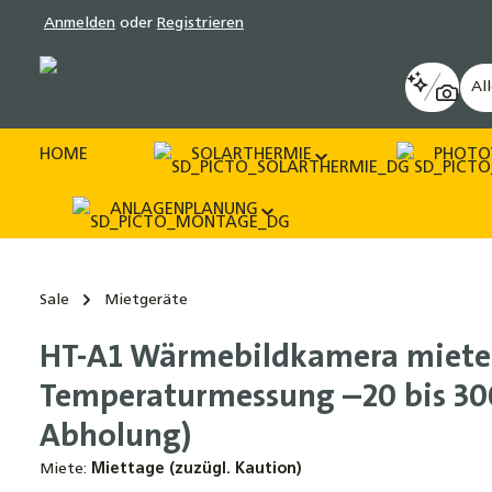
Anmelden
oder
Registrieren
pringen
Zur Hauptnavigation springen
Al
HOME
SOLARTHERMIE
PHOTO
ANLAGENPLANUNG
Sale
Mietgeräte
HT-A1 Wärmebildkamera miete
Temperaturmessung –20 bis 300
Abholung)
Miete:
Miettage (zuzügl. Kaution)