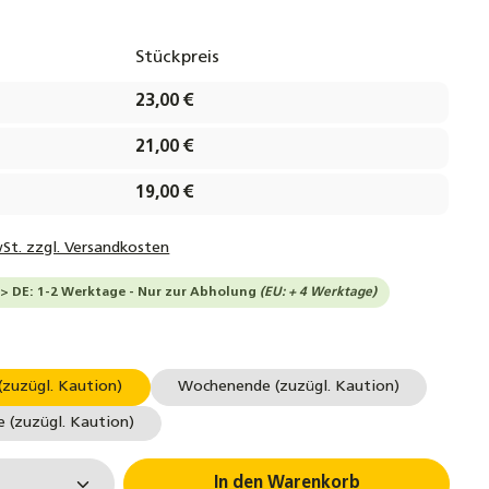
Stückpreis
23,00 €
21,00 €
19,00 €
wSt. zzgl. Versandkosten
--> DE: 1-2 Werktage - Nur zur Abholung
(EU: + 4 Werktage)
hlen
(zuzügl. Kaution)
Wochenende (zuzügl. Kaution)
 (zuzügl. Kaution)
 Anzahl: Gib den gewünschten Wert ein 
In den Warenkorb