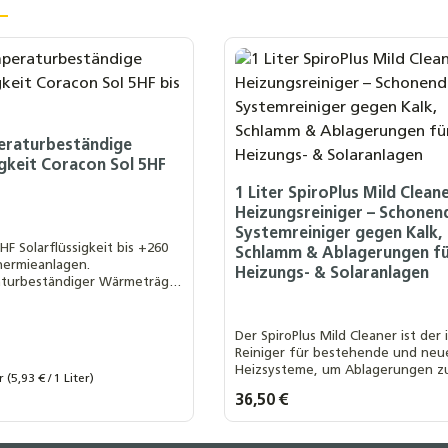
raturbeständige
igkeit Coracon Sol 5HF
1 Liter SpiroPlus Mild Clean
Heizungsreiniger – Schonen
Systemreiniger gegen Kalk,
HF Solarflüssigkeit bis +260
Schlamm & Ablagerungen f
thermieanlagen.
Heizungs- & Solaranlagen
turbeständiger Wärmeträger
d Korrosionsschutz.
Der SpiroPlus Mild Cleaner ist der 
Reiniger für bestehende und neu
Heizsysteme, um Ablagerungen z
20 Kilo .
30 Kilo .
40 Kilo .
er
(5,93 € / 1 Liter)
beseitigen, Blockaden zu verhind
s:
Regulärer Preis:
36,50 €
die Wärmeübertragung zu optimie