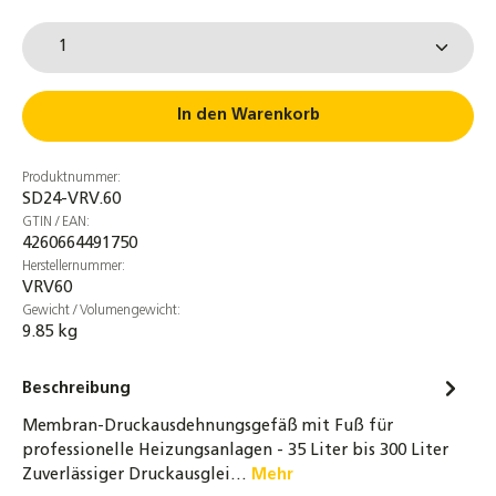
9,80 €
Produkt Anzahl: Gib den gewünschten Wert ein od
Anschlussrohr für Ausdehnungsgefäße
DN16 - 80 / 120 / 180 cm für ADG
19,90 €
In den Warenkorb
Druckflaschen Adapter mit Manometer 0-10
Produktnummer:
bar für Ausdehnungsgefäße / Gefäßfüller
SD24-VRV.60
47,90 €
GTIN / EAN:
4260664491750
Ersatzmembran für Heizungs-
Herstellernummer:
Ausdehnungsgefäß 12 - 50 Liter von
VRV60
AquaSystem
Gewicht / Volumengewicht:
9.85 kg
10,90 €
Ersatzmembran für Heizungs-
Beschreibung
Ausdehnungsgefäß 35 - 300 Liter von
Membran-Druckausdehnungsgefäß mit Fuß für
AquaSystem
professionelle Heizungsanlagen - 35 Liter bis 300 Liter
23,90 €
Zuverlässiger Druckausglei…
Mehr