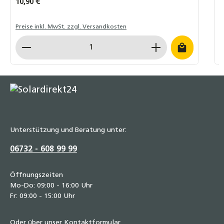
Regulärer Preis:
10,90 €
R
A
Preise inkl. MwSt. zzgl. Versandkosten
L
Produkt Anzahl: Gib den gewünschten Wert ein o
Unterstützung und Beratung unter:
06732 - 608 99 99
Öffnungszeiten
Mo-Do: 09:00 - 16:00 Uhr
Fr: 09:00 - 15:00 Uhr
Oder über unser
Kontaktformular
.