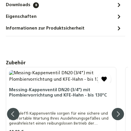
MAG Gefäßfüller 400 ml mit
Downloads
8
Korrosionschutz inkl. Druckflaschen
Eigenschaften
Adapter 6 bar für Ausdehnungsgefäße
58,50 €
Informationen zur Produktsicherheit
Digitales Vordruck Prüfgerät max. 7 bar,
Manometer, Vordruckmeßgerät für
Ausdehnungsgefäße
2,90 €
Produktgalerie überspringen
Zubehör
A
8
Messing-Kappenventil DN20 (3/4") mit
Plombiervorrichtung und KFE-Hahn - bis 130°C
A
Die Caleffi Kappenventile sorgen für eine sichere und
komfortable Wartung Ihres Ausdehnungsgefäßes und
gewährleistet einen reibungslosen Betrieb der
I
gesamten Anlage.