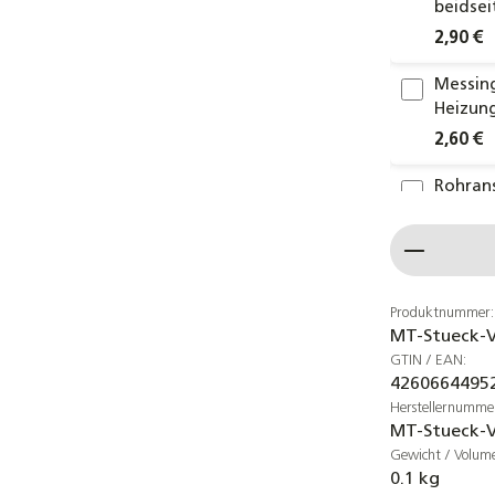
beidsei
2,90 €
Messing
Heizung
2,60 €
Rohrans
einseit
Produkt
3,30 €
Messing
flachdi
Produktnummer:
MT-Stueck-V
1,75 €
GTIN / EAN:
4260664495
2er-Se
Herstellernumme
Klemmr
MT-Stueck-
7,60 €
Gewicht / Volum
0.1 kg