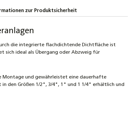
g Muffe 1" - DN25 - Innengewinde
rmationen zur Produktsicherheit
 Reduziernippel - zylindrisches und konisches
eranlagen
ewinde Fitting Nippel
rch die integrierte flachdichtende Dichtfläche ist
et sich ideal als Übergang oder Abzweig für
 die Montage und gewährleistet eine dauerhafte
 in den Größen 1/2", 3/4", 1" und 1 1/4" erhältlich und