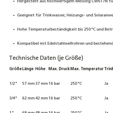
Hergestellt aus hochwertigem Messing CW617N für
Geeignet für Trinkwasser, Heizungs- und Solaranw
Hohe Temperaturbeständigkeit bis 250 °C und Betri
Kompatibel mit Edelstahlwellrohren und bestehend
Technische Daten (je Größe)
Größe
Länge
Höhe
Max. Druck
Max. Temperatur
Trin
1/2"
57 mm
37 mm
16 bar
250 °C
Ja
3/4"
62 mm
42 mm
16 bar
250 °C
Ja