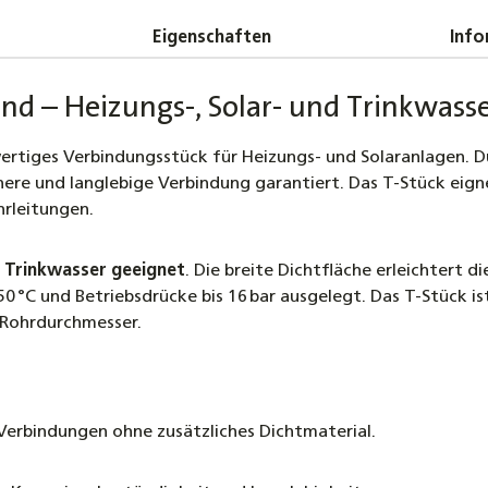
Messin
2,90 €
Eigenschaften
Info
Messing
end – Heizungs-, Solar- und Trinkwass
Außeng
7,90 €
ertiges Verbindungsstück für Heizungs- und Solaranlagen. Du
chere und langlebige Verbindung garantiert. Das T-Stück eign
hrleitungen.
r
Trinkwasser geeignet
. Die breite Dichtfläche erleichtert
0 °C und Betriebsdrücke bis 16 bar ausgelegt. Das T-Stück ist
e Rohrdurchmesser.
 Verbindungen ohne zusätzliches Dichtmaterial.