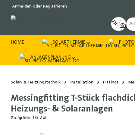
Anmelden
oder
Registrieren
pringen
Zur Hauptnavigation springen
Al
HOME
SOLARTHERMIE
PHOTO
ANLAGENPLANUNG
Solar- & Heizungstechnik
Installation
Fittings
Mes
Messingfitting T-Stück flachdic
Heizungs- & Solaranlagen
Zollgröße:
1/2 Zoll