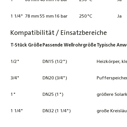
1"
68 mm
48 mm
16 bar
250 °C
Ja
1 1/4"
78 mm
55 mm
16 bar
250 °C
Ja
Kompatibilität / Einsatzbereiche
T-Stück Größe
Passende Wellrohrgröße
Typische An
1/2"
DN15 (1/2")
Heizkörper, kl
3/4"
DN20 (3/4")
Pufferspeicher
1"
DN25 (1")
größere Solar
1 1/4"
DN32 (1 1/4")
große Kreisläu