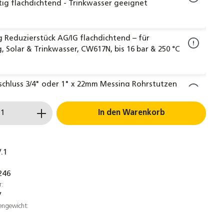
tig flachdichtend - Trinkwasser geeignet
 Reduzierstück AG/IG flachdichtend – für
, Solar & Trinkwasser, CW617N, bis 16 bar & 250 °C
chluss 3/4" oder 1" x 22mm Messing Rohrstutzen
ig flachdichtend Wellrohr
 Anzahl: Gib den gewünschten Wert ein 
In den Warenkorb
 Doppelnippel 3/8" bis 1 1/2" - beidseitig
chtend - Trinkwasser geeignet
.1
246
t Verbindungen für Kollektoren 22x22mm
r:
ingverschraubung Verbindungsset
V
engewicht: