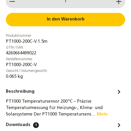
Tauchhülse 1/2 Zoll Edelstahl – Für PT1000 &
Kabelfühler, korrosionsbeständig, bis 160
In den Warenkorb
°C, inkl. Druckschraube & Silikondichtung
6,85 €
Produktnummer:
PT1000-200C-V.1.5m
Tauchhülse 1/2 Zoll vernickelt –
GTIN / EAN:
Messing/Kupfer – Für PT1000
4260664499022
Temperaturfühler, Heizungs- und
Herstellernummer:
Solaranlagen mit Druckschraube
PT1000-200C-V
4,30 €
Gewicht / Volumengewicht:
0.065 kg
Beschreibung
PT1000 Temperatursensor 200 °C – Präzise
Temperaturmessung für Heizungs-, Klima- und
Solarsysteme Der PT1000 Temperatursens…
Mehr
Downloads
1