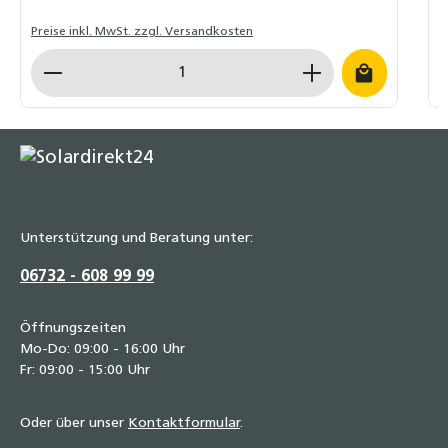
Preise inkl. MwSt. zzgl. Versandkosten
P
Produkt Anzahl: Gib den gewünschten Wert ein o
P
Unterstützung und Beratung unter:
06732 - 608 99 99
Öffnungszeiten
Mo-Do: 09:00 - 16:00 Uhr
Fr: 09:00 - 15:00 Uhr
Oder über unser
Kontaktformular
.