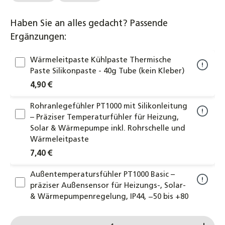
Haben Sie an alles gedacht? Passende
Ergänzungen:
Wärmeleitpaste Kühlpaste Thermische
Paste Silikonpaste - 40g Tube (kein Kleber)
4,90 €
Rohranlegefühler PT1000 mit Silikonleitung
– Präziser Temperaturfühler für Heizung,
Solar & Wärmepumpe inkl. Rohrschelle und
Wärmeleitpaste
7,40 €
Außentemperatursfühler PT1000 Basic –
präziser Außensensor für Heizungs-, Solar-
& Wärmepumpenregelung, IP44, −50 bis +80
°C
Produkt Anzahl: Gib den gewünschten Wert ein od
5,70 €