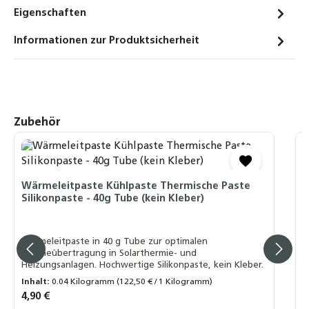
Eigenschaften
Informationen zur Produktsicherheit
Produktgalerie überspringen
Zubehör
S
F
Wärmeleitpaste Kühlpaste Thermische Paste
Silikonpaste - 40g Tube (kein Kleber)
R
R
K
Wärmeleitpaste in 40 g Tube zur optimalen
Wärmeübertragung in Solarthermie- und
Heizungsanlagen. Hochwertige Silikonpaste, kein Kleber.
Inhalt:
0.04 Kilogramm
(122,50 € / 1 Kilogramm)
Regulärer Preis:
4,90 €
R
1