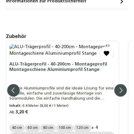
Informationen zur Produktsicherheit
Produktgalerie überspringen
Zubehör
V
W
V
ALU-Trägerprofil - 40-200cm - Montageprofil
Montageschiene Aluminiumprofil Stange
D
v
Unsere Aluminiumprofile sind die ideale Lösung für eine
schnelle, einfache und zuverlässige Montage von
Solarmodulen. Die einfache Handhabung und die
schnelle Installation der Profile sparen wertvolle Zeit
Inhalt:
0.4 Meter
(8,00 € / 1 Meter)
und reduzieren Montagekosten erheblich
R
2
Regulärer Preis:
3,20 €
Ab
P
Länge Trägerprofil:
+ 4
40 cm
60 cm
80 cm
100 cm
120 cm
P