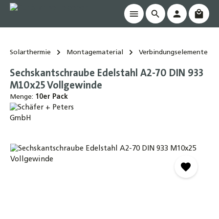
Waren
alt springen
Solarthermie
Montagematerial
Verbindungselemente
Sechskantschraube Edelstahl A2-70 DIN 933
M10x25 Vollgewinde
Menge:
10er Pack
Bildergalerie überspringen