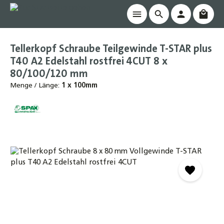
Waren
alt springen
Tellerkopf Schraube Teilgewinde T-STAR plus
T40 A2 Edelstahl rostfrei 4CUT 8 x
80/100/120 mm
Menge / Länge:
1 x 100mm
Bildergalerie überspringen