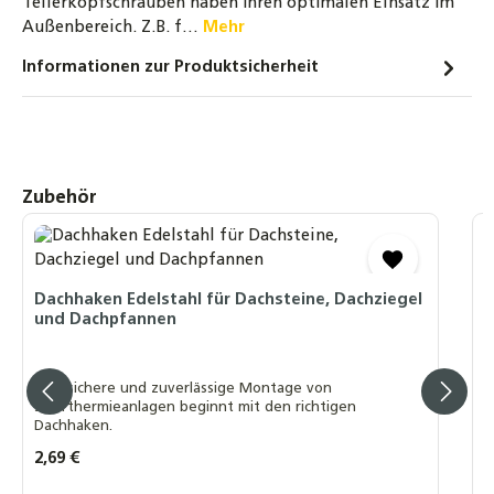
Tellerkopfschrauben haben Ihren optimalen Einsatz im
für M10 Ø 30mm
Außenbereich. Z.B. f…
Mehr
3,50 €
Informationen zur Produktsicherheit
Flanschmutter M10 Sperrverzahnung A2
Edelstahl DIN6923
3,00 €
Produktgalerie überspringen
Zubehör
Dachhaken Edelstahl für Biberschwanz
4,90 €
D
D
ALU-Trägerprofil - 220-300cm -
Dachhaken Edelstahl für Dachsteine, Dachziegel
Montageprofil Montageschiene
und Dachpfannen
Aluminiumprofil Stange
E
17,60 €
S
D
Eine sichere und zuverlässige Montage von
Solarthermieanlagen beginnt mit den richtigen
Dachhaken.
Regulärer Preis:
2,69 €
R
A