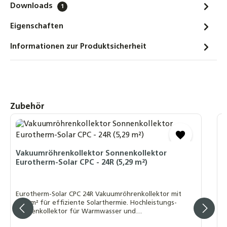
Korrosion & Energieverlust
Downloads
1
28,85 €
Eigenschaften
Coracon HE 6 Korrosionsschutz
Informationen zur Produktsicherheit
Konzentrat Heizungsschutz
Korrosionsinhibitor HE6
18,90 €
Solar-Wartungspumpe Einfüllpumpe für
Produktgalerie überspringen
Zubehör
Solarthermie – 230 V, 27 l/h, für Glykol
geeignet, Kanisteranschluss DIN 61
1
274,90 €
E
Vakuumröhrenkollektor Sonnenkollektor
Gardena Einfüllpumpe für Solaranlagen
Eurotherm-Solar CPC - 24R (5,29 m²)
Heizunganlagen Befüllpumpe für
C
Solarflüssigkeit
1
W
54,90 €
Eurotherm-Solar CPC 24R Vakuumröhrenkollektor mit
5,29 m² für effiziente Solarthermie. Hochleistungs-
Sonnenkollektor für Warmwasser und
Refraktometer-Set Bestimmung des
Heizungsunterstützung.
Frostschutzgehaltes für Solar- und