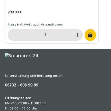
Heizungsanlagen, PKWs und Batterien
14,90 €
Regulärer Preis:
799,00 €
R
1
Preise inkl. MwSt. zzgl. Versandkosten
P
Produkt Anzahl: Gib den gewünschten Wert ein o
P
Unterstützung und Beratung unter:
06732 - 608 99 99
Öffnungszeiten
Mo-Do: 09:00 - 16:00 Uhr
Fr: 09:00 - 15:00 Uhr