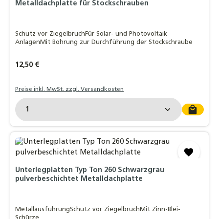
Metalldachplatte für Stockschrauben
Schutz vor ZiegelbruchFür Solar- und Photovoltaik
AnlagenMit Bohrung zur Durchführung der Stockschraube
Regulärer Preis:
12,50 €
Preise inkl. MwSt. zzgl. Versandkosten
Produkt Anzahl: Gib den gewünschten Wert ein o
Unterlegplatten Typ Ton 260 Schwarzgrau
pulverbeschichtet Metalldachplatte
MetallausführungSchutz vor ZiegelbruchMit Zinn-Blei-
Schürze