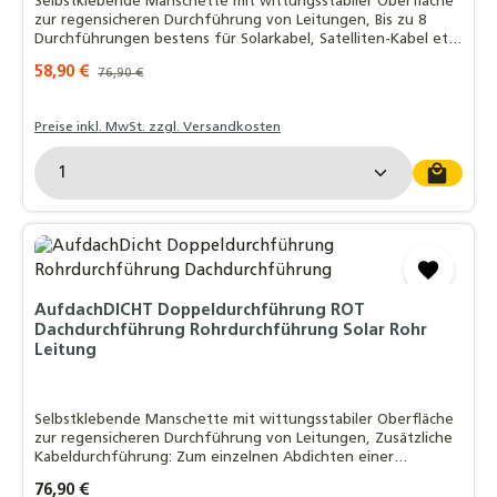
Selbstklebende Manschette mit wittungsstabiler Oberfläche
zur regensicheren Durchführung von Leitungen, Bis zu 8
Durchführungen bestens für Solarkabel, Satelliten-Kabel etc.
geeignet, EasyForm®-Klebekragen mit Butylkleber:
Verkaufspreis:
58,90 €
Regulärer Preis:
76,90 €
Witterungsstabil - bleifrei - da
Preise inkl. MwSt. zzgl. Versandkosten
Produkt Anzahl: Gib den gewünschten Wert ein o
AufdachDICHT Doppeldurchführung ROT
Dachdurchführung Rohrdurchführung Solar Rohr
Leitung
Selbstklebende Manschette mit wittungsstabiler Oberfläche
zur regensicheren Durchführung von Leitungen, Zusätzliche
Kabeldurchführung: Zum einzelnen Abdichten einer
Fühlerleitung, EasyForm®-Klebekragen mit Butylkleber:
Regulärer Preis:
76,90 €
Witterungsstabil - bleifrei - dauerh