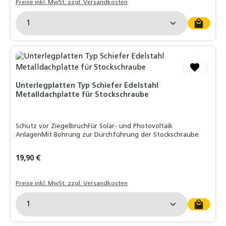
Preise inkl. MwSt. zzgl. Versandkosten
Produkt Anzahl: Gib den gewünschten Wert ein o
Unterlegplatten Typ Schiefer Edelstahl
Metalldachplatte für Stockschraube
Schutz vor ZiegelbruchFür Solar- und Photovoltaik
AnlagenMit Bohrung zur Durchführung der Stockschraube
Regulärer Preis:
19,90 €
Preise inkl. MwSt. zzgl. Versandkosten
Produkt Anzahl: Gib den gewünschten Wert ein o