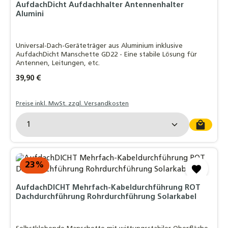
AufdachDicht Aufdachhalter Antennenhalter
Alumini
Universal-Dach-Geräteträger aus Aluminium inklusive
AufdachDicht Manschette GD22 - Eine stabile Lösung für
Antennen, Leitungen, etc.
Regulärer Preis:
39,90 €
Preise inkl. MwSt. zzgl. Versandkosten
Produkt Anzahl: Gib den gewünschten Wert ein o
23
%
AufdachDICHT Mehrfach-Kabeldurchführung ROT
Dachdurchführung Rohrdurchführung Solarkabel