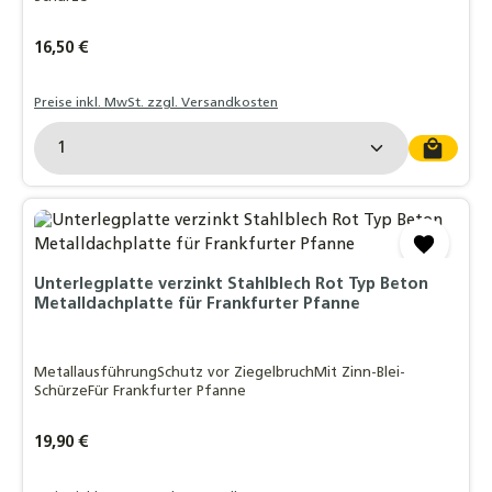
Regulärer Preis:
16,50 €
Preise inkl. MwSt. zzgl. Versandkosten
Produkt Anzahl: Gib den gewünschten Wert ein o
Unterlegplatte verzinkt Stahlblech Rot Typ Beton
Metalldachplatte für Frankfurter Pfanne
MetallausführungSchutz vor ZiegelbruchMit Zinn-Blei-
SchürzeFür Frankfurter Pfanne
Regulärer Preis:
19,90 €