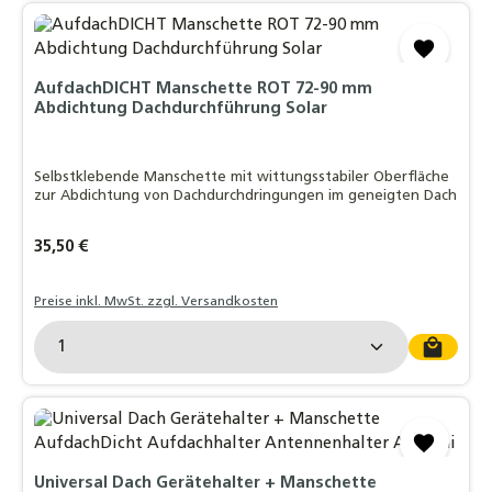
AufdachDICHT Manschette ROT 72-90 mm
Abdichtung Dachdurchführung Solar
Selbstklebende Manschette mit wittungsstabiler Oberfläche
zur Abdichtung von Dachdurchdringungen im geneigten Dach
Regulärer Preis:
35,50 €
Preise inkl. MwSt. zzgl. Versandkosten
Produkt Anzahl: Gib den gewünschten Wert ein o
Universal Dach Gerätehalter + Manschette