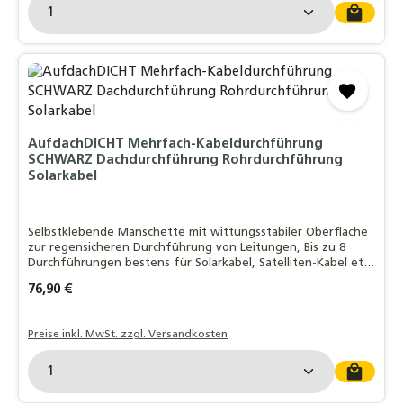
Produkt Anzahl: Gib den gewünschten Wert ein o
AufdachDICHT Mehrfach-Kabeldurchführung
SCHWARZ Dachdurchführung Rohrdurchführung
Solarkabel
Selbstklebende Manschette mit wittungsstabiler Oberfläche
zur regensicheren Durchführung von Leitungen, Bis zu 8
Durchführungen bestens für Solarkabel, Satelliten-Kabel etc.
geeignet, EasyForm®-Klebekragen mit Butylkleber:
Regulärer Preis:
76,90 €
Witterungsstabil - bleifrei - da
Preise inkl. MwSt. zzgl. Versandkosten
Produkt Anzahl: Gib den gewünschten Wert ein o