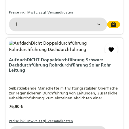
Preise inkl. MwSt. zzgl. Versandkosten
Produkt Anzahl: Gib den gewünschten Wert ein o
AufdachDICHT Doppeldurchführung Schwarz
Dachdurchführung Rohrdurchführung Solar Rohr
Leitung
Selbstklebende Manschette mit wittungsstabiler Oberfläche
zur regensicheren Durchführung von Leitungen, Zusätzliche
Kabeldurchführung: Zum einzelnen Abdichten einer
Fühlerleitung, EasyForm®-Klebekragen mit Butylkleber:
Regulärer Preis:
76,90 €
Witterungsstabil - bleifrei - dauerh
Preise inkl. MwSt. zzgl. Versandkosten