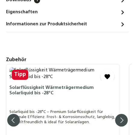
Downloads
1
28,85 €
Eigenschaften
Coracon HE 6 Korrosionsschutz
Informationen zur Produktsicherheit
Konzentrat Heizungsschutz
Korrosionsinhibitor HE6
18,90 €
Solar-Wartungspumpe Einfüllpumpe für
Produktgalerie überspringen
Zubehör
Solarthermie – 230 V, 27 l/h, für Glykol
geeignet, Kanisteranschluss DIN 61
Tipp
G
274,90 €
H
S
Solarflüssigkeit Wärmeträgermedium
Gardena Einfüllpumpe für Solaranlagen
Solarliquid bis -28°C
Heizunganlagen Befüllpumpe für
Solarflüssigkeit
S
B
54,90 €
Solarliquid bis -28°C – Premium Solarflüssigkeit für
I
maximale Effizienz. Frost- & Korrosionsschutz, langlebig,
M
umweltfreundlich & ideal für Solaranlagen.
Refraktometer-Set Bestimmung des
Frostschutzgehaltes für Solar- und