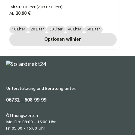
Heizungsanlagen, PKWs und Batterien
Inhalt:
10 Liter
(2,09 € / 1 Liter)
14,90 €
V
5
Regulärer Preis:
20,90 €
Ab
P
Liter:
10 Liter
20 Liter
30 Liter
40 Liter
50 Liter
P
Optionen wählen
Unterstützung und Beratung unter:
06732 - 608 99 99
Öffnungszeiten
Mo-Do: 09:00 - 16:00 Uhr
Fr: 09:00 - 15:00 Uhr