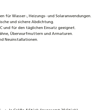
Dichtu
8,50 €
gen für Wasser-, Heizungs- und Solaranwendungen.
Edelsta
ische und sichere Abdichtung.
- 1“ Fl
C und für den täglichen Einsatz geeignet.
Formsta
rhähne, Überwurfmuttern und Armaturen.
Dichtu
d Neuinstallationen.
9,90 €
Wellroh
Edelsta
12,50 €