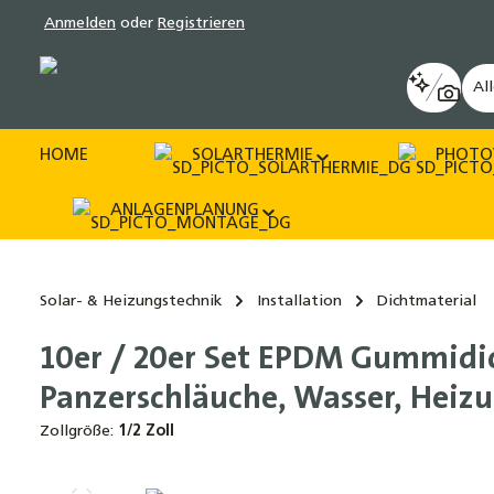
Anmelden
oder
Registrieren
pringen
Zur Hauptnavigation springen
Al
HOME
SOLARTHERMIE
PHOTO
ANLAGENPLANUNG
Solar- & Heizungstechnik
Installation
Dichtmaterial
10er / 20er Set EPDM Gummidic
Panzerschläuche, Wasser, Heizun
Zollgröße:
1/2 Zoll