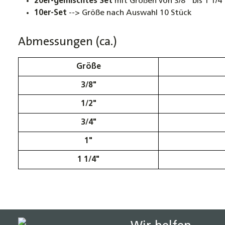
20er-gemischtes Set
mit Größen von 3/8" bis 1 1/4
10er-Set
--> Größe nach Auswahl 10 Stück
Abmessungen (ca.)
Größe
3/8"
1/2"
3/4"
1"
1 1/4"