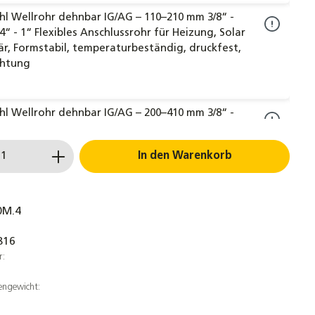
hl Wellrohr dehnbar IG/AG – 110–210 mm 3/8“ -
3/4“ - 1“ Flexibles Anschlussrohr für Heizung, Solar
är, Formstabil, temperaturbeständig, druckfest,
ichtung
hl Wellrohr dehnbar IG/AG – 200–410 mm 3/8“ -
3/4“ - 1“ Flexibles Anschlussrohr für Heizung, Solar
är, Formstabil, temperaturbeständig, druckfest,
 Anzahl: Gib den gewünschten Wert ein 
In den Warenkorb
ichtung
hl Wellrohr dehnbar IG/AG – 500–1000 mm 1/2“ -
0M.4
1“ Flexibles Anschlussrohr für Heizung, Solar &
, Formstabil, temperaturbeständig, druckfest, inkl.
816
ng
r:
engewicht:
hl Wellrohr dehnbar IG/AG – 750–1500 mm 1/2“ -