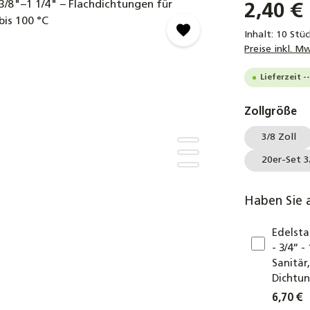
2,40 €
Inhalt:
10 Stü
Preise inkl. M
Lieferzeit -
au
Zollgröße
3/8 Zoll
20er-Set 3
Haben Sie 
Edelsta
- 3/4“ 
Sanitär
Dichtu
6,70 €