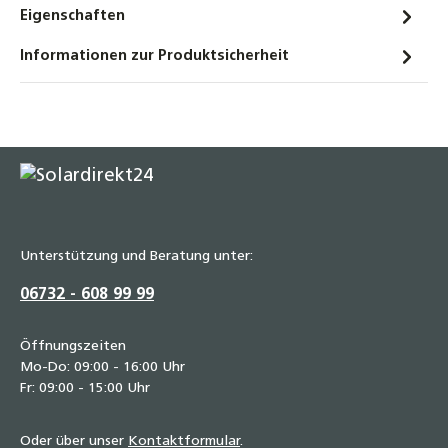
16,50 €
Eigenschaften
Edelstahl Wellrohr dehnbar IG/AG – 1000–
Informationen zur Produktsicherheit
2000 mm 1/2“ - 3/4“ - 1“ Flexibles
Anschlussrohr für Heizung, Solar & Sanitär,
Formstabil, temperaturbeständig,
druckfest, inkl. Dichtung
19,90 €
Edelstahl Wellrohr dehnbar IG/IG – 75–130
mm 1/2“ - 3/4“ - 1“ Flexibles Anschlussrohr
für Heizung, Solar & Sanitär, Formstabil,
Unterstützung und Beratung unter:
temperaturbeständig, druckfest, inkl.
06732 - 608 99 99
Dichtung
7,60 €
Öffnungszeiten
Edelstahl Wellrohr dehnbar IG/IG – 110–210
Mo-Do: 09:00 - 16:00 Uhr
Fr: 09:00 - 15:00 Uhr
mm 1/2“ - 3/4“ - 1“ Flexibles Anschlussrohr
für Heizung, Solar & Sanitär, Formstabil,
temperaturbeständig, druckfest, inkl.
Oder über unser
Kontaktformular
.