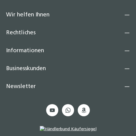
Dichtung
8,50 €
Wir helfen Ihnen
Edelstahl Wellrohr dehnbar IG/IG – 200–410
mm 1/2“ - 3/4“ - 1“ Flexibles Anschlussrohr
Rechtliches
für Heizung, Solar & Sanitär, Formstabil,
temperaturbeständig, druckfest, inkl.
Dichtung
Informationen
9,90 €
Businesskunden
Wellrohr ausziehbar IG/IG 500-1000 mm 1/2"
3/4" 1" Edelstahl Solarrohr
Newsletter
12,50 €