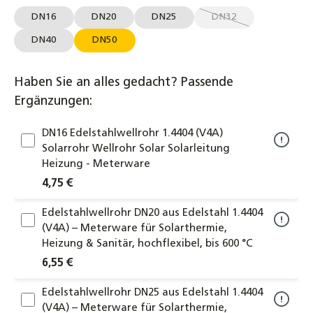
DN16
DN20
DN25
DN32
(Diese Option ist zurz
DN40
DN50
Haben Sie an alles gedacht? Passende
Ergänzungen:
DN16 Edelstahlwellrohr 1.4404 (V4A)
Solarrohr Wellrohr Solar Solarleitung
Heizung - Meterware
4,75 €
Edelstahlwellrohr DN20 aus Edelstahl 1.4404
(V4A) – Meterware für Solarthermie,
Heizung & Sanitär, hochflexibel, bis 600 °C
6,55 €
Edelstahlwellrohr DN25 aus Edelstahl 1.4404
(V4A) – Meterware für Solarthermie,