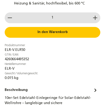
Heizung & Sanitär, hochflexibel, bis 600 °C
8,20 €
Produkt Anzahl: Gib den gewünschten Wert ein od
4er-Set 1 1/4 Zoll Überwurfmutter DN25
Edelstahlwellrohr + Segmentringe &
Dichtung bis 260°C
In den Warenkorb
10,30 €
Produktnummer:
4er-Set 1 Zoll Überwurfmuttern DN20
ELR-V.ELR50
Edelstahlwellrohr + Segmentringe &
GTIN / EAN:
Dichtung bis 260°C
4260664495352
6,30 €
Herstellernummer:
ELR-V
4er-Set 3/4 Zoll Überwurfmuttern DN16
Gewicht / Volumengewicht:
0.015 kg
Edelstahlwellrohr + Segmentringe &
Dichtung bis 260°C
Beschreibung
5,90 €
10er-Set Edelstahl-Einlegeringe für Solar-Edelstahl-
Edelstahl Überwurfmutter 1/2" bis 1 1/4" –
Wellrohre – langlebige und sichere