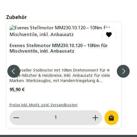
Produktgalerie überspringen
Zubehör
Evenes Stellmotor MM230.10.120 – 10Nm für
Mischventile, inkl. Anbausatz
Universeller Stellmotor mit 10Nm Drehmoment für 4-
Wege-Mischer & Heizkreise. Inkl. Anbausatz für viele
Marken. Werkzeuglos, mit Handentriegelung &
Motorschutz. 230V, IP42, wartungsfrei.
Regulärer Preis:
95,90 €
Preise inkl. MwSt. zzgl. Versandkosten
Produkt Anzahl: Gib den gewünschten Wert ein o