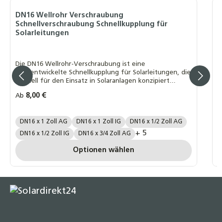
Winkel-Schnellverschraubung 90° DN16 auf
DN16 Wellrohr Verschraubung
W
Schnellverschraubung Schnellkupplung für
S
22mm Kupfer – Solarwellrohr Fitting
Solarleitungen
10,90 €
W
W
Die DN16 Wellrohr-Verschraubung ist eine
H
hochentwickelte Schnellkupplung für Solarleitungen, die
speziell für den Einsatz in Solaranlagen konzipiert
wurde.
I
Regulärer Preis:
8,00 €
Ab
R
4
Art Wellrohrverschraubung größen:
DN16 x 1 Zoll AG
DN16 x 1 Zoll IG
DN16 x 1/2 Zoll AG
P
+ 5
DN16 x 1/2 Zoll IG
DN16 x 3/4 Zoll AG
P
Optionen wählen