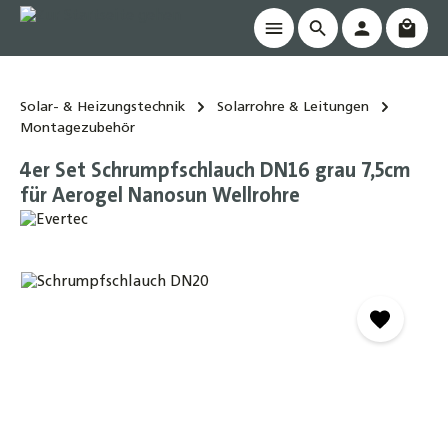
Waren
alt springen
Solar- & Heizungstechnik
Solarrohre & Leitungen
Montagezubehör
4er Set Schrumpfschlauch DN16 grau 7,5cm
für Aerogel Nanosun Wellrohre
Bildergalerie überspringen