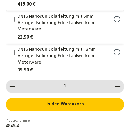
419,00 €
DN16 Nanosun Solarleitung mit 5mm
Aerogel Isolierung Edelstahlwellrohr -
Meterware
22,90 €
DN16 Nanosun Solarleitung mit 13mm
Aerogel Isolierung Edelstahlwellrohr -
Meterware
35,50 €
Produkt Anzahl: Gib den gewünschten Wert ein od
DN16 Edelstahlwellrohr 1.4404 (V4A)
Solarrohr Wellrohr Solar Solarleitung
Heizung - Meterware
4,75 €
In den Warenkorb
DN16 Solarleitung Doppelwellrohr
Produktnummer:
Edelstahlwellrohr 14mm Isolierung
4846-4