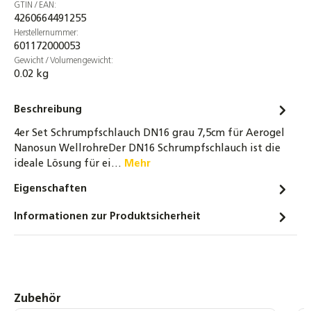
158,40 €
GTIN / EAN:
4260664491255
DN16 Solarleitung Einzelleitung
Herstellernummer:
Edelstahlwellrohr 14mm Isolierung
601172000053
Gewicht / Volumengewicht:
98,90 €
0.02 kg
4er-Set 3/4 Zoll Überwurfmuttern DN16
Edelstahlwellrohr + Segmentringe &
Beschreibung
Dichtung bis 260°C
4er Set Schrumpfschlauch DN16 grau 7,5cm für Aerogel
5,90 €
Nanosun WellrohreDer DN16 Schrumpfschlauch ist die
ideale Lösung für ei…
Mehr
Solarflüssigkeit für Flach-
Röhrenkollektoren Fertiggemisch -28°C -
Eigenschaften
10 Liter
Informationen zur Produktsicherheit
20,90 €
DN16 Wellrohr Verschraubung
Schnellverschraubung Schnellkupplung für
Solarleitungen
Produktgalerie überspringen
Zubehör
8,00 €