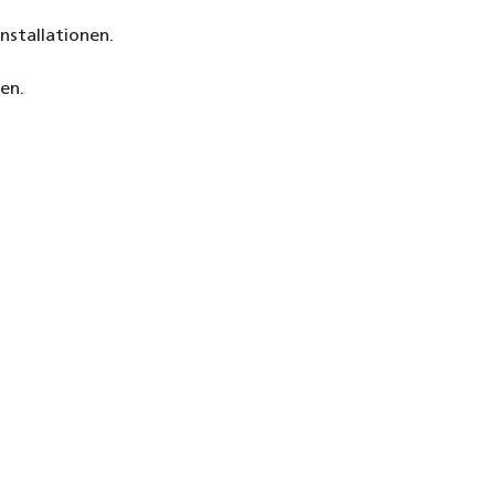
en Edelstahl für Biberschwanz
nstallationen.
en.