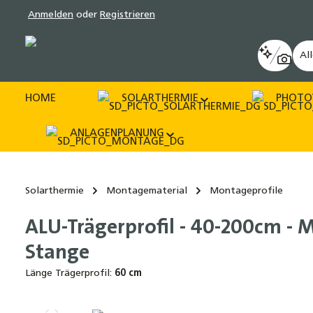
Anmelden
oder
Registrieren
pringen
Zur Hauptnavigation springen
Al
HOME
SOLARTHERMIE
PHOTO
ANLAGENPLANUNG
Solarthermie
Montagematerial
Montageprofile
ALU-Trägerprofil - 40-200cm -
Stange
Länge Trägerprofil:
60 cm