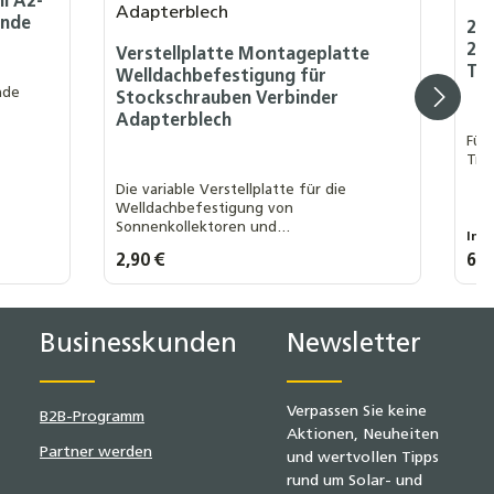
l A2-
inde
2er
200
Verstellplatte Montageplatte
Trä
Welldachbefestigung für
nde
Stockschrauben Verbinder
Adapterblech
Für
Trä
Die variable Verstellplatte für die
Welldachbefestigung von
Sonnenkollektoren und
Inh
Photovoltaikanlagen.
Regulärer Preis:
2,90 €
Regu
6,6
lächen um die Anzahl zu erhöhen oder z
P
Produkt Anzahl: Gib den gew
Businesskunden
Newsletter
Verpassen Sie keine
B2B-Programm
Aktionen, Neuheiten
Partner werden
und wertvollen Tipps
rund um Solar- und