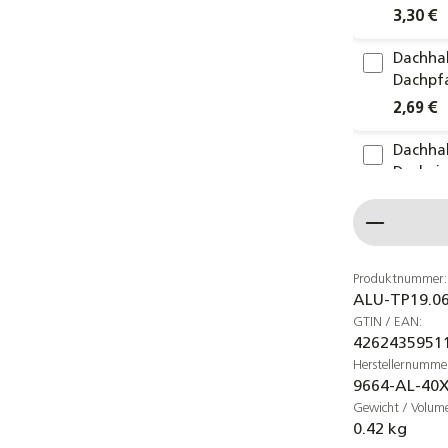
3,30 €
Dachhak
Dachpf
2,69 €
Dachhak
Dachzi
4,80 €
Produkt
Dachhak
Schiefe
Produktnummer:
4,70 €
ALU-TP19.0
GTIN / EAN:
2er-Set
4262435951
Profila
Herstellernumme
Montag
9664-AL-40
3,90 €
Gewicht / Volum
0.42 kg