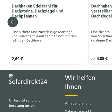
Dachhaken Edelstahl für
Dachhaken 
Dachsteine, Dachziegel und
verstellba
Dachpfannen
Dachziege
Eine sichere und zuverlässige Montage
Eine sichere
von Solarthermieanlagen beginnt mit den
von Solarthe
richtigen Dachhaken.
richtigen Da
Regulärer Prei
4,08 €
Regulärer Preis:
2,69 €
Ab
Produkt Anzahl: Gib den gewünsch
Wir helfen
Ihnen
Unterstützung und
Anlagenplanung
Beratung unter:
Solaranlage inkl.