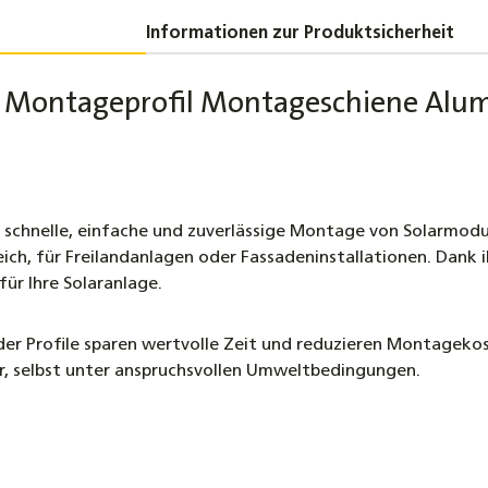
Tellerk
Teilgew
Informationen zur Produktsicherheit
4,50 €
 - Montageprofil Montageschiene Alu
Nutens
Aluprof
4,60 €
Sechska
Vollge
e schnelle, einfache und zuverlässige Montage von Solarmodul
4,00 €
eich, für Freilandanlagen oder Fassadeninstallationen. Dank 
für Ihre Solaranlage.
Zylinde
Unterko
 der Profile sparen wertvolle Zeit und reduzieren Montagekos
4,10 €
r, selbst unter anspruchsvollen Umweltbedingungen.
Edelst
wählba
2,80 €