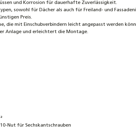
ssen und Korrosion für dauerhafte Zuverlässigkeit.
Dachhak
pen, sowohl für Dächer als auch für Freiland- und Fassadeni
4,90 €
nstigen Preis.
e, die mit Einschubverbindern leicht angepasst werden könn
r Anlage und erleichtert die Montage.
²
M10-Nut für Sechskantschrauben