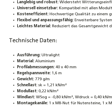
Langlebig und robust:
Widersteht Witterungseinflü
Universell einsetzbar:
Kompatibel mit allen Modulty
Kosteneffizient:
Hochwertige Qualität zu einem gü
Flexibel und anpassungsfähig:
Erweiterbare System
Leichtes Material:
Reduziert das Gesamtgewicht de
Technische Daten:
Ausführung:
Ultralight
Material:
Aluminium
Profilabmessungen:
40 x 40 mm
Regelspannweite:
1,6 m
Gewicht:
779 g/m
Schnellast:
sk = 1,21 kN/m²
Modullast:
0,22 kN/m²
Windlast:
WSog = -0,80 kN/m², Wdruck = 0,40 kN/m
Montagekanäle:
1 x M8-Nut für Nutensteine, 1 x 