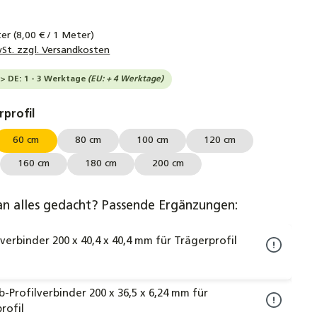
ter
(8,00 € / 1 Meter)
wSt. zzgl. Versandkosten
-> DE: 1 - 3 Werktage
(EU: + 4 Werktage)
auswählen
rprofil
60 cm
80 cm
100 cm
120 cm
160 cm
180 cm
200 cm
an alles gedacht? Passende Ergänzungen:
lverbinder 200 x 40,4 x 40,4 mm für Trägerprofil
b-Profilverbinder 200 x 36,5 x 6,24 mm für
rofil