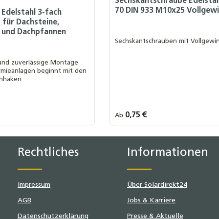
Sechskantschraube Edelstah
70 DIN 933 M10x25 Vollgew
Edelstahl 3-fach
r für Dachsteine,
l und Dachpfannen
Sechskantschrauben mit Vollgewi
 und zuverlässige Montage
rmieanlagen beginnt mit den
chhaken
s:
Regulärer Preis:
0,75 €
Ab
Menge:
1 Stück
10er Pack
25er Pack
50er Pack
100er Pack
ten Wert ein oder benutze die Schaltf
Rechtliches
Informationen
Impressum
Über Solardirekt24
AGB
Jobs & Karriere
Datenschutzerklärung
Presse & Aktuelle