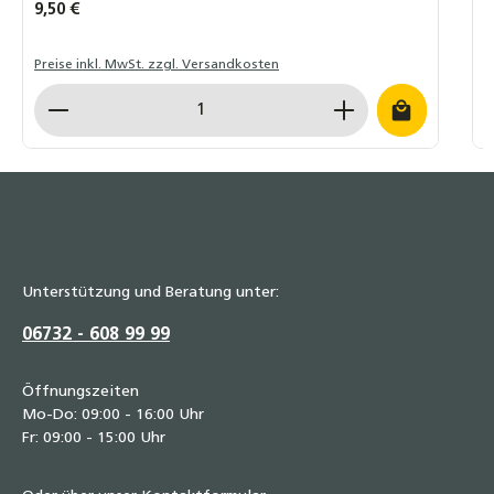
Regulärer Preis:
9,50 €
R
3
Preise inkl. MwSt. zzgl. Versandkosten
P
Produkt Anzahl: Gib den gewünschten Wert ein o
P
Unterstützung und Beratung unter:
06732 - 608 99 99
Öffnungszeiten
Mo-Do: 09:00 - 16:00 Uhr
Fr: 09:00 - 15:00 Uhr