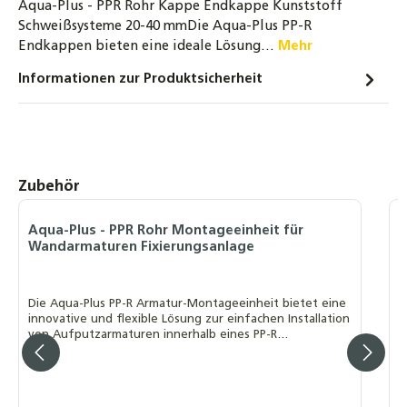
Aqua-Plus - PPR Rohr Kappe Endkappe Kunststoff
Aqua-Plus - PPR Rohr Schraubkupplung mit
Schweißsysteme 20-40 mmDie Aqua-Plus PP-R
Innengewinde Kunststoff Schweißsysteme
Endkappen bieten eine ideale Lösung…
Mehr
20-40 mm
Informationen zur Produktsicherheit
3,80 €
Aqua-Plus - PPR Rohr Schraubkupplung mit
Außengewinde Kunststoff Schweißsysteme
20-40 mm
Produktgalerie überspringen
Zubehör
3,80 €
Aqua-Plus - PPR Rohr T-Reduzierstück
Aqua-Plus - PPR Rohr Montageeinheit für
A
Kunststoff Schweißsysteme 20-40 mm
Wandarmaturen Fixierungsanlage
K
1,00 €
Die Aqua-Plus PP-R Armatur-Montageeinheit bietet eine
D
innovative und flexible Lösung zur einfachen Installation
s
von Aufputzarmaturen innerhalb eines PP-R
Rohrleitungssystems