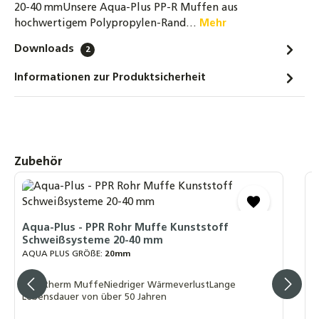
20-40 mmUnsere Aqua-Plus PP-R Muffen aus
Aqua-Plus - PPR Rohre / Stangen Kunststoff
hochwertigem Polypropylen-Rand…
Mehr
Schweißsysteme 20-40 mm - 2 Meter
Downloads
3,80 €
2
Informationen zur Produktsicherheit
Aqua-Plus - PPR Rohr T-Stück Kunststoff
Schweißsysteme 20-40 mm
1,30 €
Aqua-Plus - PPR Rohre / Stangen mit
Produktgalerie überspringen
Zubehör
Aluminiumverstärkung Kunststoff
Schweißsysteme 20-25 mm - 2 Meter
3,80 €
A
S
A
Aqua-Plus - PPR Rohr Muffe Kunststoff
Schweißsysteme 20-40 mm
F
AQUA PLUS GRÖßE:
20mm
L
Fusiotherm MuffeNiedriger WärmeverlustLange
Lebensdauer von über 50 Jahren