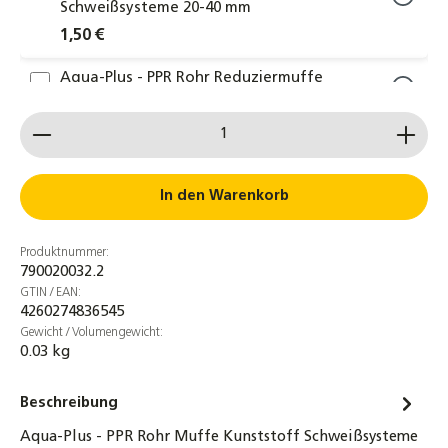
Schweißsysteme 20-40 mm
1,50 €
Aqua-Plus - PPR Rohr Reduziermuffe
Kunststoff Schweißsysteme 20-40 mm
Produkt Anzahl: Gib den gewünschten Wert ein od
1,00 €
Aqua-Plus - PPR Rohr T-Reduzierstück
Kunststoff Schweißsysteme 20-40 mm
In den Warenkorb
1,00 €
Produktnummer:
Aqua-Plus - PPR Rohr Kugelhahn mit Griff
790020032.2
Kunststoff Schweißsysteme 20-40 mm
GTIN / EAN:
8,00 €
4260274836545
Gewicht / Volumengewicht:
0.03 kg
Aqua-Plus - PPR Rohr Halterung Rohrclip
Kunststoff Schweißsysteme 20-40 mm – 10
Stück
Beschreibung
1,80 €
Aqua-Plus - PPR Rohr Muffe Kunststoff Schweißsysteme