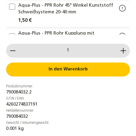
Aqua-Plus - PPR Rohr 45° Winkel Kunststoff
Schweißsysteme 20-40 mm
1,50 €
Aqua-Plus - PPR Rohr Kupplung mit
Außengewinde Kunststoff Schweißsysteme
Produkt Anzahl: Gib den gewünschten Wert ein od
20-40 mm
3,00 €
Aqua-Plus - PPR Rohr Winkel-Kupplung 90°
In den Warenkorb
mit Innengewinde Kunststoff
Schweißsysteme 20-40 mm
Produktnummer:
3,00 €
790084032.2
GTIN / EAN:
Aqua-Plus - PPR Rohr T-Reduzierstück
4260274837191
Kunststoff Schweißsysteme 20-40 mm
Herstellernummer:
790084032
1,00 €
Gewicht / Volumengewicht:
0.001 kg
Aqua-Plus - PPR Rohr Halterung Rohrclip