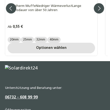
Fusiotherm MuffeNiedriger WärmeverlustLange
Lebensdauer von über 50 Jahren
Regulärer Preis:
0,55 €
R
Ab
A
AQUA PLUS GRÖßE:
A
20mm
25mm
32mm
40mm
Optionen wählen
Unterstützung und Beratung unter:
06732 - 608 99 99