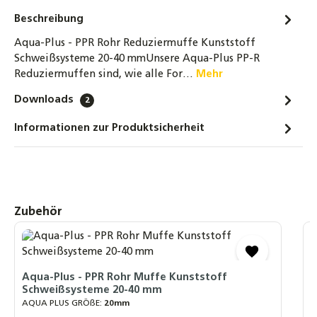
Kunststoff Schweißsysteme 20-40 mm – 10
Stück
Beschreibung
1,80 €
Aqua-Plus - PPR Rohr Reduziermuffe Kunststoff
Schweißsysteme 20-40 mmUnsere Aqua-Plus PP-R
Aqua-Plus - PPR Rohr T-Stück Kunststoff
Reduziermuffen sind, wie alle For…
Mehr
Schweißsysteme 20-40 mm
Downloads
2
1,30 €
Informationen zur Produktsicherheit
Aqua-Plus - PPR Rohre / Stangen Kunststoff
Schweißsysteme 20-40 mm - 2 Meter
3,80 €
Aqua-Plus - PPR Rohre / Stangen mit
Produktgalerie überspringen
Zubehör
Aluminiumverstärkung Kunststoff
Schweißsysteme 20-25 mm - 2 Meter
A
3,80 €
S
A
Aqua-Plus - PPR Rohr Muffe Kunststoff
Schweißsysteme 20-40 mm
F
AQUA PLUS GRÖßE:
20mm
L