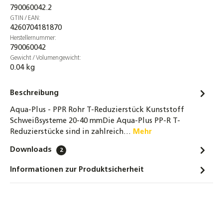
790060042.2
Aqua-Plus - PPR Rohr Reduziermuffe
GTIN / EAN:
Kunststoff Schweißsysteme 20-40 mm
4260704181870
1,00 €
Herstellernummer:
790060042
Gewicht / Volumengewicht:
Aqua-Plus - PPR Rohr T-Stück Kunststoff
0.04 kg
Schweißsysteme 20-40 mm
1,30 €
Beschreibung
Aqua-Plus - PPR Rohre / Stangen Kunststoff
Aqua-Plus - PPR Rohr T-Reduzierstück Kunststoff
Schweißsysteme 20-40 mm - 2 Meter
Schweißsysteme 20-40 mmDie Aqua-Plus PP-R T-
3,80 €
Reduzierstücke sind in zahlreich…
Mehr
Downloads
2
Aqua-Plus - PPR Rohre / Stangen mit
Aluminiumverstärkung Kunststoff
Informationen zur Produktsicherheit
Schweißsysteme 20-25 mm - 2 Meter
3,80 €
Aqua-Plus - PPR Rohr Wandanschlusswinkel
90° Kunststoff Schweißsysteme 20-25mm