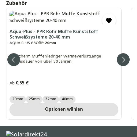
Produktgalerie überspringen
Zubehör
3,25 €
A
S
A
Aqua-Plus - PPR Rohr Muffe Kunststoff
Schweißsysteme 20-40 mm
F
AQUA PLUS GRÖßE:
20mm
L
Fusiotherm MuffeNiedriger WärmeverlustLange
Lebensdauer von über 50 Jahren
Regulärer Preis:
0,55 €
R
Ab
A
AQUA PLUS GRÖßE:
A
20mm
25mm
32mm
40mm
Optionen wählen