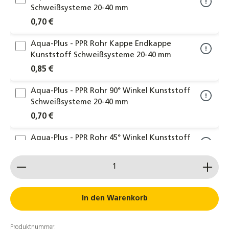
Schweißsysteme 20-40 mm
0,70 €
Aqua-Plus - PPR Rohr Kappe Endkappe
Kunststoff Schweißsysteme 20-40 mm
0,85 €
Aqua-Plus - PPR Rohr 90° Winkel Kunststoff
Schweißsysteme 20-40 mm
0,70 €
Aqua-Plus - PPR Rohr 45° Winkel Kunststoff
Schweißsysteme 20-40 mm
Produkt Anzahl: Gib den gewünschten Wert ein od
1,50 €
Aqua-Plus - PPR Rohr T-Stück mit
Innengewinde Kunststoff Schweißsysteme
In den Warenkorb
20-40 mm
3,20 €
Produktnummer: