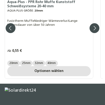
A
Aqua-Plus - PPR Rohr Muffe Kunststoff
Schweißsysteme 20-40 mm
F
AQUA PLUS GRÖßE:
20mm
L
Fusiotherm MuffeNiedriger WärmeverlustLange
Lebensdauer von über 50 Jahren
Regulärer Preis:
0,55 €
R
Ab
A
AQUA PLUS GRÖßE:
A
20mm
25mm
32mm
40mm
Optionen wählen