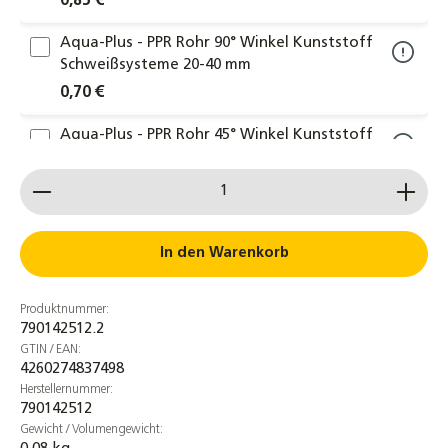
0,85 €
Aqua-Plus - PPR Rohr 90° Winkel Kunststoff
Schweißsysteme 20-40 mm
0,70 €
Aqua-Plus - PPR Rohr 45° Winkel Kunststoff
Schweißsysteme 20-40 mm
Produkt Anzahl: Gib den gewünschten Wert ein od
1,50 €
Aqua-Plus - PPR Rohr T-Reduzierstück
Kunststoff Schweißsysteme 20-40 mm
In den Warenkorb
1,00 €
Produktnummer:
Aqua-Plus - PPR Rohr Kugelhahn mit Griff
790142512.2
Kunststoff Schweißsysteme 20-40 mm
GTIN / EAN:
8,00 €
4260274837498
Herstellernummer:
790142512
Aqua-Plus - PPR Rohr Halterung Rohrclip
Gewicht / Volumengewicht:
Kunststoff Schweißsysteme 20-40 mm – 10