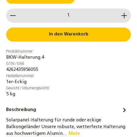
Produkt Anzahl: Gib den gewünschten Wert ein od
In den Warenkorb
Produktnummer:
BKW-Halterung.4
GTIN / EAN:
4262435956055
Herstellernummer:
1er-Eckig
Gewicht / Volumengewicht:
5 kg
Beschreibung
Solarpanel-Halterung für runde oder eckige
Balkongeländer Unsere robuste, wetterfeste Halterung
aus hochwertigem Alumin…
Mehr