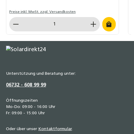
Preise inkl. MwSt. zzgl. Versandkosten
P
Produkt Anzahl: Gib den gewünschten Wert ein o
P
Unterstützung und Beratung unter:
06732 - 608 99 99
Öffnungszeiten
Mo-Do: 09:00 - 16:00 Uhr
Fr: 09:00 - 15:00 Uhr
Oder über unser
Kontaktformular
.