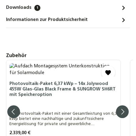
Downloads
1
Informationen zur Produktsicherheit
Produktgalerie überspringen
Zubehör
Photovoltaik-Paket 6,37 kWp – 14x Jolywood
P
455W Glas-Glas Black Frame & SUNGROW SH6RT
4
mit Speicheroption
m
Das Photovoltaik-Paket mit einer Gesamtleistung von 6,3
D
kWp bietet eine nachhaltige und zukunftssichere
k
Energielösung für private und gewerbliche
E
Anwendungen.
A
Regulärer Preis:
2.339,00 €
R
2