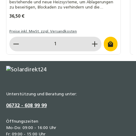
bestehende und neue Heizsysteme, um Ablagerungen
zu beseitigen, Blockaden zu verhindern und die
I
Wärmeübertragung zu optimieren.
Regulärer Preis:
36,50 €
V
2
Preise inkl. MwSt. zzgl. Versandkosten
P
Produkt Anzahl: Gib den gewünschten Wert ein o
P
Unterstützung und Beratung unter:
06732 - 608 99 99
Öffnungszeiten
Mo-Do: 09:00 - 16:00 Uhr
Fr: 09:00 - 15:00 Uhr