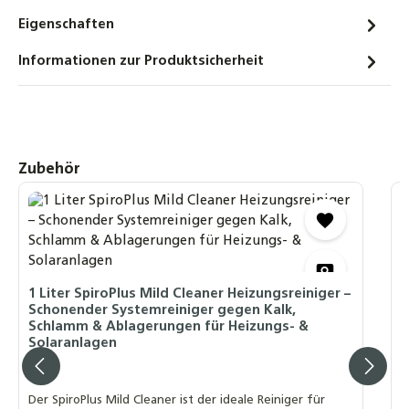
Fernox Power Cleaner F8 Konzentrat 500 ml
Eigenschaften
Hochleistungsreiniger für stark
verschmutzte Heizsysteme
Informationen zur Produktsicherheit
45,50 €
Fernox Leak Sealer F4 Konzentrat 500 ml
Flüssigdichtmittel für geschlossene
Heizsysteme
Produktgalerie überspringen
Zubehör
33,50 €
1
Refraktometer-Set Bestimmung des
H
Frostschutzgehaltes für Solar- und
H
Heizungsanlagen, PKWs und Batterien
14,90 €
1 Liter SpiroPlus Mild Cleaner Heizungsreiniger –
D
Schonender Systemreiniger gegen Kalk,
b
Schlamm & Ablagerungen für Heizungs- &
z
Solaranlagen
W
Der SpiroPlus Mild Cleaner ist der ideale Reiniger für