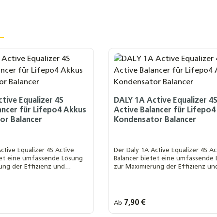
tive Equalizer 4S
DALY 1A Active Equalizer 4
ancer für Lifepo4 Akkus
Active Balancer für Lifepo
or Balancer
Kondensator Balancer
ctive Equalizer 4S Active
Der Daly 1A Active Equalizer 4S Ac
tet eine umfassende Lösung
Balancer bietet eine umfassende
ung der Effizienz und
zur Maximierung der Effizienz un
n Batteriepacks mit
Sicherheit von Batteriepacks mit
chen Features
fortschrittlichen Features
s:
Regulärer Preis:
7,90 €
Ab
 Auswahl::
Ihre MwSt. Auswahl::
nach § 12 Abs. 3 UstG
0 % MwSt. nach § 12 Abs. 3 UstG