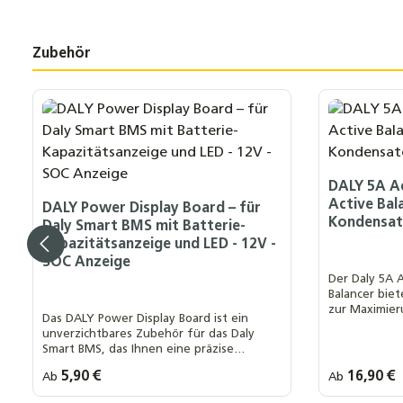
Zubehör
Produktgalerie überspringen
DALY 5A Ac
Active Bal
DALY Power Display Board – für
Kondensat
Daly Smart BMS mit Batterie-
Kapazitätsanzeige und LED - 12V -
SOC Anzeige
Der Daly 5A A
Balancer bie
zur Maximier
Das DALY Power Display Board ist ein
Sicherheit vo
unverzichtbares Zubehör für das Daly
fortschrittli
Smart BMS, das Ihnen eine präzise
Überwachung des Ladezustands (SOC)
Regulärer Preis:
5,90 €
Regulärer Prei
16,90 €
Ab
Ab
Ihrer Batterie ermöglicht
Ihre MwSt. Auswahl::
Ihre MwSt.
0 % MwSt. nach § 12 Abs. 3 UstG
0 % MwSt. 