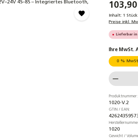
103,90
Inhalt:
1 Stück
Preise inkl. M
Lieferbar in
Ihre MwSt. 
0 % MwSt.
Produkt
Produktnummer:
1020-V.2
GTIN / EAN:
4262435957
Herstellernumme
1020
Gewicht / Volum