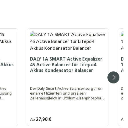
S
DALY 1A SMART Active Equalizer
DA
4 Akkus
4S Active Balancer für Lifepo4
16S
Akkus Kondensator Balancer
Ak
tive
Der Daly Smart Active Balancer sorgt für
Der
 Lösung
einen effizienten und präzisen
ein
d
Zellenausgleich in Lithium-Eisenphosphat-
Zel
Batterien (LiFePO₄) mit 4 in Serie
Batt
geschalteten Zellen.
ges
Regulärer Preis:
27,90 €
Regu
Ab
Ab
Ihre MwSt. Auswahl::
Ih
0 % MwSt. nach § 12 Abs. 3 UstG