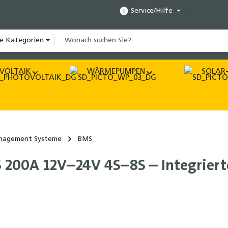
Service/Hilfe
le Kategorien
VOLTAIK
WÄRMEPUMPEN
SOLAR-
anagement Systeme
BMS
 200A 12V–24V 4S–8S – Integriert