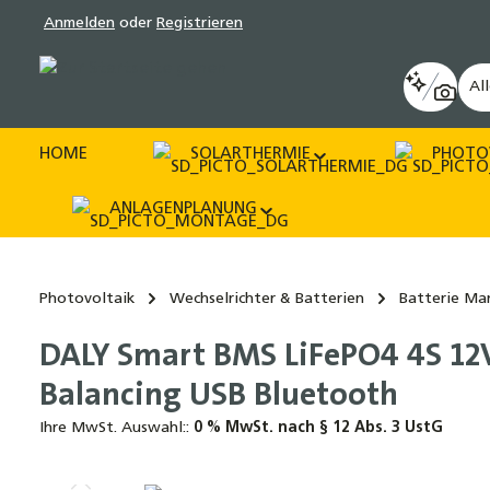
Anmelden
oder
Registrieren
pringen
Zur Hauptnavigation springen
Al
HOME
SOLARTHERMIE
PHOTO
ANLAGENPLANUNG
Photovoltaik
Wechselrichter & Batterien
Batterie M
DALY Smart BMS LiFePO4 4S 12
Balancing USB Bluetooth
Ihre MwSt. Auswahl::
0 % MwSt. nach § 12 Abs. 3 UstG