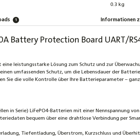
0.3 kg
oads
Informationen z
1
0A Battery Protection Board UART/RS
eine leistungsstarke Lösung zum Schutz und zur Überwachung
 einen umfassenden Schutz, um die Lebensdauer der Batterie
 Sie die volle Kontrolle über Ihre Batterieparameter – ganz
Zellen in Serie) LiFePO4-Batterien mit einer Nennspannung v
tteriedaten bequem über eine drahtlose Verbindung per Sma
erladung, Tiefentladung, Überstrom, Kurzschluss und Überhitz