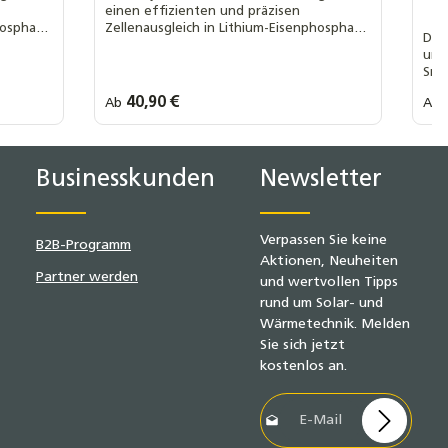
einen effizienten und präzisen
hosphat-
Zellenausgleich in Lithium-Eisenphosphat-
Das
Batterien (LiFePO₄) mit 4 in Serie
unv
geschalteten Zellen.
Sma
Übe
Regulärer Preis:
40,90 €
Regu
Ab
Ab
Ihre MwSt. Auswahl::
Ihre
Ih
0 % MwSt. nach § 12 Abs. 3 UstG
19 % MwSt.
Businesskunden
Newsletter
Verpassen Sie keine
B2B-Programm
Aktionen, Neuheiten
Partner werden
und wertvollen Tipps
rund um Solar- und
Wärmetechnik. Melden
Sie sich jetzt
kostenlos an.
E-Mail-Adresse*