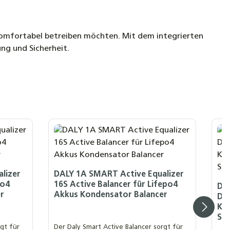
nd komfortabel betreiben möchten. Mit dem integrierten
ung und Sicherheit.
lizer
DALY 1A SMART Active Equalizer
po4
16S Active Balancer für Lifepo4
DAL
r
Akkus Kondensator Balancer
Dal
Kap
SO
rgt für
Der Daly Smart Active Balancer sorgt für