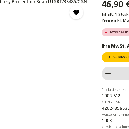
46,90 
Inhalt:
1 Stück
Preise inkl. M
Lieferbar in
Ihre MwSt. 
0 % MwSt.
Produkt
Produktnummer:
1003-V.2
GTIN / EAN:
4262435953
Herstellernumme
1003
Gewicht / Volum