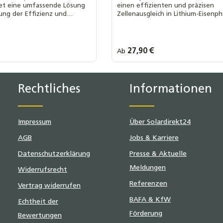
tet eine umfassende Lösung
einen effizienten und präzisen
ung der Effizienz und
Zellenausgleich in Lithium-Eisenp
n Batteriepacks mit
Batterien (LiFePO₄) mit 4 in Serie
chen Features
geschalteten Zellen.
s:
Regulärer Preis:
27,90 €
Ab
 Auswahl::
Ihre MwSt. Auswahl::
nach § 12 Abs. 3 UstG
0 % MwSt. nach § 12 Abs. 3 UstG
.
19 % MwSt.
Rechtliches
Informationen
Impressum
Über Solardirekt24
AGB
Jobs & Karriere
Datenschutzerklärung
Presse & Aktuelle
Meldungen
Widerrufsrecht
Referenzen
Vertrag widerrufen
BAFA & KfW
Echtheit der
Förderung
Bewertungen