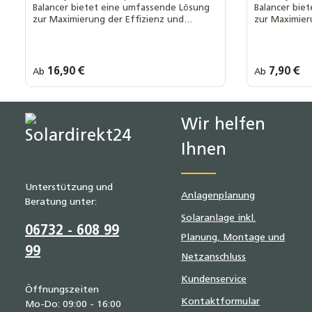
Balancer bietet eine umfassende Lösung
Balancer bie
zur Maximierung der Effizienz und
zur Maximier
Sicherheit von Batteriepacks mit
Sicherheit vo
fortschrittlichen Features
fortschrittli
Regulärer Preis:
16,90 €
Regulärer Prei
7,90 €
Ab
Ab
Ihre MwSt. Auswahl::
Ihre MwSt.
0 % MwSt. nach § 12 Abs. 3 UstG
0 % MwSt. 
19 % MwSt.
19 % MwSt
Wir helfen
Ihnen
Unterstützung und
Anlagenplanung
Beratung unter:
Solaranlage inkl.
06732 - 608 99
Planung, Montage und
99
Netzanschluss
Kundenservice
Öffnungszeiten
Kontaktformular
Mo-Do: 09:00 - 16:00