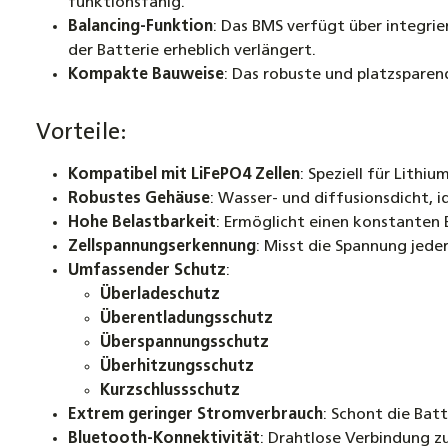
funktionsfähig.
Balancing-Funktion
: Das BMS verfügt über integrie
der Batterie erheblich verlängert.
Kompakte Bauweise
: Das robuste und platzsparen
Vorteile:
Kompatibel mit LiFePO4 Zellen
: Speziell für Lith
Robustes Gehäuse
: Wasser- und diffusionsdicht, 
Hohe Belastbarkeit
: Ermöglicht einen konstanten 
Zellspannungserkennung
: Misst die Spannung jede
Umfassender Schutz
:
Überladeschutz
Überentladungsschutz
Überspannungsschutz
Überhitzungsschutz
Kurzschlussschutz
Extrem geringer Stromverbrauch
: Schont die Bat
Bluetooth-Konnektivität
: Drahtlose Verbindung 