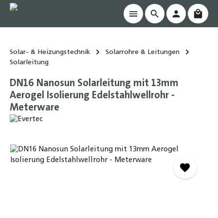
Waren
alt springen
Solar- & Heizungstechnik
Solarrohre & Leitungen
Solarleitung
DN16 Nanosun Solarleitung mit 13mm
Aerogel Isolierung Edelstahlwellrohr -
Meterware
Bildergalerie überspringen