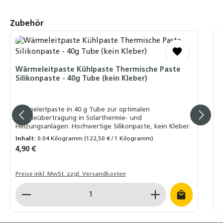
22mm Kupfer – Solarwellrohr Fitting
10,90 €
Produktgalerie überspringen
Zubehör
Profi-Schlagwerkzeug oder Klemmbacke
4
DN12 - DN40 – Grundkörper aus massivem
A
Stahl zur Bördelherstellung von Edelstahl-
Wärmeleitpaste Kühlpaste Thermische Paste
und Solarwellrohren
Silikonpaste - 40g Tube (kein Kleber)
29,50 €
D
e
A
Wärmeleitpaste in 40 g Tube zur optimalen
A
Wärmeübertragung in Solarthermie- und
Heizungsanlagen. Hochwertige Silikonpaste, kein Kleber.
Inhalt:
0.04 Kilogramm
(122,50 € / 1 Kilogramm)
I
Regulärer Preis:
4,90 €
R
4
Preise inkl. MwSt. zzgl. Versandkosten
P
Produkt Anzahl: Gib den gewünschten Wert ein o
P