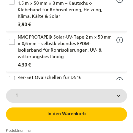
1,5 m × 50 mm × 3 mm – Kautschuk-
Klebeband für Rohrisolierung, Heizung,
Klima, Kälte & Solar
3,90 €
NMC PROTAPE® Solar-UV-Tape 2 m × 50 mm
× 0,6 mm – selbstklebendes EPDM-
Isolierband für Rohrisolierungen, UV- &
witterungsbeständig
4,30 €
4er-Set Ovalschellen für DN16
Edelstahlwellrohr Solarleitung
Produkt Anzahl: Gib den gewünschten Wert ein od
16,50 €
4er Set Schrumpfschlauch DN16 grau
7,5cm für Aerogel Nanosun Wellrohre
In den Warenkorb
1,90 €
Produktnummer: