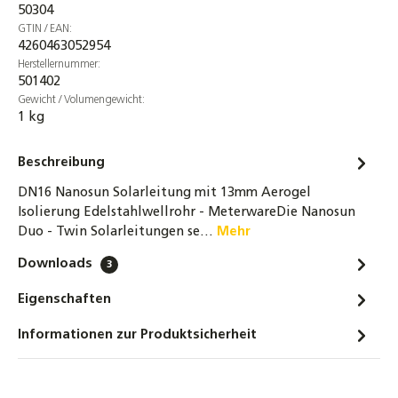
Flachkollektor Sonnenkollektor Linuo Ritter
50304
P-G/0.8-T/L/LT-1.82 (2,0m²)
GTIN / EAN:
279,00 €
4260463052954
Herstellernummer:
501402
4er-Set 3/4 Zoll Überwurfmuttern DN16
Gewicht / Volumengewicht:
Edelstahlwellrohr + Segmentringe &
1 kg
Dichtung bis 260°C
5,90 €
Beschreibung
DN16 Wellrohr Verschraubung
DN16 Nanosun Solarleitung mit 13mm Aerogel
Schnellverschraubung Schnellkupplung für
Isolierung Edelstahlwellrohr - MeterwareDie Nanosun
Solarleitungen
Duo - Twin Solarleitungen se…
Mehr
8,00 €
Downloads
3
Solarflüssigkeit für Flach-
Eigenschaften
Röhrenkollektoren Fertiggemisch -28°C -
10 Liter
Informationen zur Produktsicherheit
20,90 €
Winkel-Schnellverschraubung 90° DN16 auf