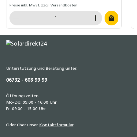
Preise inkl. MwSt. zzgl. Versandkosten
P
Produkt Anzahl: Gib den gewünschten Wert ein o
P
Unterstützung und Beratung unter:
06732 - 608 99 99
Öffnungszeiten
Mo-Do: 09:00 - 16:00 Uhr
Fr: 09:00 - 15:00 Uhr
Oder über unser
Kontaktformular
.