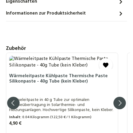
Eigenschaften
Schnellverschraubung Schnellkupplung für
Solarleitungen
Informationen zur Produktsicherheit
10,90 €
Solarflüssigkeit für Flach-
Röhrenkollektoren Fertiggemisch -28°C -
10 Liter
Produktgalerie überspringen
Zubehör
20,90 €
4
Winkel-Verschraubung 90° DN20 auf 22mm
S
Kupfer – Solarwellrohr Fitting
Wärmeleitpaste Kühlpaste Thermische Paste
12,90 €
Silikonpaste - 40g Tube (kein Kleber)
Lief
g
10 mm 4 x
Wärmeleitpaste in 40 g Tube zur optimalen
M
Wärmeübertragung in Solarthermie- und
Heizungsanlagen. Hochwertige Silikonpaste, kein Kleber.
Inhalt:
0.04 Kilogramm
(122,50 € / 1 Kilogramm)
I
Regulärer Preis:
4,90 €
R
1