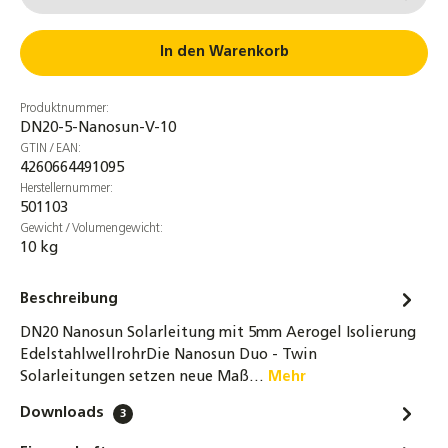
4er-Set Ovalschellen für DN20
Edelstahlwellrohr Solarleitung
In den Warenkorb
16,90 €
Produktnummer:
4er Set Schrumpfschlauch DN20 grau
DN20-5-Nanosun-V-10
7,5cm für Aerogel Nanosun Wellrohr
GTIN / EAN:
4,90 €
4260664491095
Herstellernummer:
501103
32-tlg. Montage-Set für Wellrohre DN16 &
Gewicht / Volumengewicht:
DN20 – Bördelwerkzeug, Rohrabschneider &
10 kg
Zubehör für Solar- und Heizungsrohre
219,00 €
Beschreibung
4er-Set 1 Zoll Überwurfmuttern DN20
DN20 Nanosun Solarleitung mit 5mm Aerogel Isolierung
Edelstahlwellrohr + Segmentringe &
EdelstahlwellrohrDie Nanosun Duo - Twin
Dichtung bis 260°C
Solarleitungen setzen neue Maß…
Mehr
6,30 €
Downloads
3
DN20 Wellrohr Verschraubung