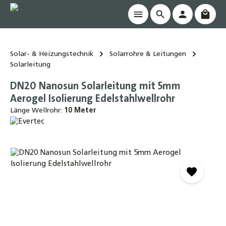
Waren
alt springen
Solar- & Heizungstechnik
Solarrohre & Leitungen
Solarleitung
DN20 Nanosun Solarleitung mit 5mm
Aerogel Isolierung Edelstahlwellrohr
Länge Wellrohr:
10 Meter
Bildergalerie überspringen