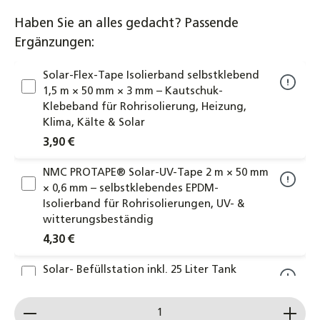
Haben Sie an alles gedacht? Passende
Ergänzungen:
Solar-Flex-Tape Isolierband selbstklebend
1,5 m × 50 mm × 3 mm – Kautschuk-
Klebeband für Rohrisolierung, Heizung,
Klima, Kälte & Solar
3,90 €
NMC PROTAPE® Solar-UV-Tape 2 m × 50 mm
× 0,6 mm – selbstklebendes EPDM-
Isolierband für Rohrisolierungen, UV- &
witterungsbeständig
4,30 €
Solar- Befüllstation inkl. 25 Liter Tank
Befüllpumpe Solarthermie Solarflüssigkeit
Produkt Anzahl: Gib den gewünschten Wert ein od
299,00 €