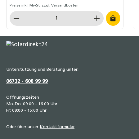
Preise inkl. MwSt. zzgl. Versandkosten
P
Produkt Anzahl: Gib den gewünschten Wert ein o
P
Unterstützung und Beratung unter:
06732 - 608 99 99
Öffnungszeiten
Mo-Do: 09:00 - 16:00 Uhr
Fr: 09:00 - 15:00 Uhr
Oder über unser
Kontaktformular
.