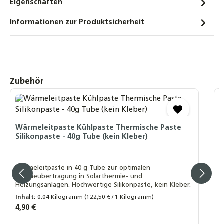
Eigenschaften
Schnellverschraubung Schnellkupplung für
Solarleitungen
Informationen zur Produktsicherheit
10,90 €
Solarflüssigkeit für Flach-
Röhrenkollektoren Fertiggemisch -28°C -
10 Liter
Produktgalerie überspringen
Zubehör
20,90 €
4
Winkel-Verschraubung 90° DN20 auf 22mm
S
Kupfer – Solarwellrohr Fitting
Wärmeleitpaste Kühlpaste Thermische Paste
12,90 €
Silikonpaste - 40g Tube (kein Kleber)
Lief
g
10 mm 4 x
Wärmeleitpaste in 40 g Tube zur optimalen
M
Wärmeübertragung in Solarthermie- und
Heizungsanlagen. Hochwertige Silikonpaste, kein Kleber.
Inhalt:
0.04 Kilogramm
(122,50 € / 1 Kilogramm)
I
Regulärer Preis:
4,90 €
R
1