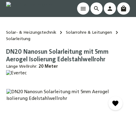
Waren
alt springen
Solar- & Heizungstechnik
Solarrohre & Leitungen
Solarleitung
DN20 Nanosun Solarleitung mit 5mm
Aerogel Isolierung Edelstahlwellrohr
Länge Wellrohr:
20 Meter
Bildergalerie überspringen