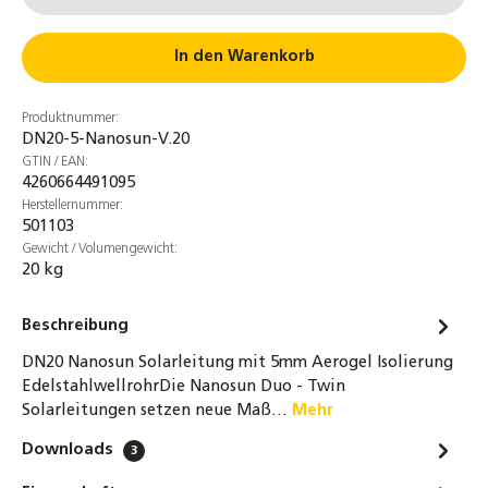
4er-Set Ovalschellen für DN20
Edelstahlwellrohr Solarleitung
In den Warenkorb
16,90 €
Produktnummer:
4er Set Schrumpfschlauch DN20 grau
DN20-5-Nanosun-V.20
7,5cm für Aerogel Nanosun Wellrohr
GTIN / EAN:
4,90 €
4260664491095
Herstellernummer:
501103
32-tlg. Montage-Set für Wellrohre DN16 &
Gewicht / Volumengewicht:
DN20 – Bördelwerkzeug, Rohrabschneider &
20 kg
Zubehör für Solar- und Heizungsrohre
219,00 €
Beschreibung
4er-Set 1 Zoll Überwurfmuttern DN20
DN20 Nanosun Solarleitung mit 5mm Aerogel Isolierung
Edelstahlwellrohr + Segmentringe &
EdelstahlwellrohrDie Nanosun Duo - Twin
Dichtung bis 260°C
Solarleitungen setzen neue Maß…
Mehr
6,30 €
Downloads
3
DN20 Wellrohr Verschraubung