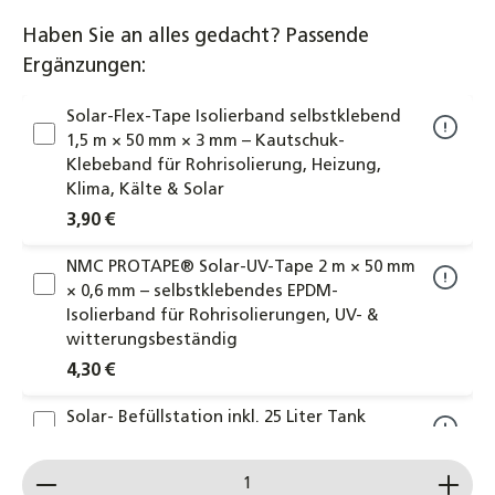
Haben Sie an alles gedacht? Passende
Ergänzungen:
Solar-Flex-Tape Isolierband selbstklebend
1,5 m × 50 mm × 3 mm – Kautschuk-
Klebeband für Rohrisolierung, Heizung,
Klima, Kälte & Solar
3,90 €
NMC PROTAPE® Solar-UV-Tape 2 m × 50 mm
× 0,6 mm – selbstklebendes EPDM-
Isolierband für Rohrisolierungen, UV- &
witterungsbeständig
4,30 €
Solar- Befüllstation inkl. 25 Liter Tank
Befüllpumpe Solarthermie Solarflüssigkeit
Produkt Anzahl: Gib den gewünschten Wert ein od
299,00 €