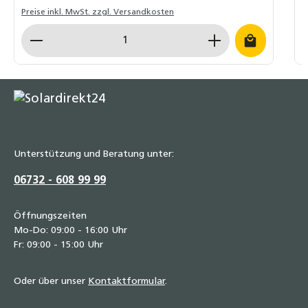
Preise inkl. MwSt. zzgl. Versandkosten
P
Produkt Anzahl: Gib den gewünschten Wert ein o
P
Unterstützung und Beratung unter:
06732 - 608 99 99
Öffnungszeiten
Mo-Do: 09:00 - 16:00 Uhr
Fr: 09:00 - 15:00 Uhr
Oder über unser
Kontaktformular
.