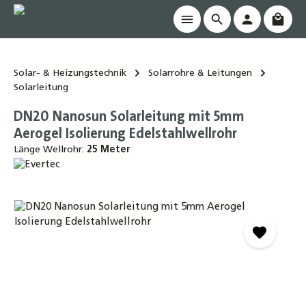
Waren
alt springen
Solar- & Heizungstechnik
Solarrohre & Leitungen
Solarleitung
DN20 Nanosun Solarleitung mit 5mm
Aerogel Isolierung Edelstahlwellrohr
Länge Wellrohr:
25 Meter
Bildergalerie überspringen