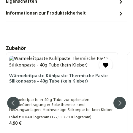
Eigenschaften
Schnellverschraubung Schnellkupplung für
Solarleitungen
Informationen zur Produktsicherheit
10,90 €
Solarflüssigkeit für Flach-
Röhrenkollektoren Fertiggemisch -28°C -
10 Liter
Produktgalerie überspringen
Zubehör
20,90 €
4
Winkel-Verschraubung 90° DN20 auf 22mm
S
Kupfer – Solarwellrohr Fitting
Wärmeleitpaste Kühlpaste Thermische Paste
12,90 €
Silikonpaste - 40g Tube (kein Kleber)
Lief
g
10 mm 4 x
Wärmeleitpaste in 40 g Tube zur optimalen
M
Wärmeübertragung in Solarthermie- und
Heizungsanlagen. Hochwertige Silikonpaste, kein Kleber.
Inhalt:
0.04 Kilogramm
(122,50 € / 1 Kilogramm)
I
Regulärer Preis:
4,90 €
R
1