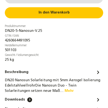
4er-Set Ovalschellen für DN20
Edelstahlwellrohr Solarleitung
In den Warenkorb
16,90 €
Produktnummer:
4er Set Schrumpfschlauch DN20 grau
DN20-5-Nanosun-V.25
7,5cm für Aerogel Nanosun Wellrohr
GTIN / EAN:
4,90 €
4260664491095
Herstellernummer:
501103
32-tlg. Montage-Set für Wellrohre DN16 &
Gewicht / Volumengewicht:
DN20 – Bördelwerkzeug, Rohrabschneider &
25 kg
Zubehör für Solar- und Heizungsrohre
219,00 €
Beschreibung
4er-Set 1 Zoll Überwurfmuttern DN20
DN20 Nanosun Solarleitung mit 5mm Aerogel Isolierung
Edelstahlwellrohr + Segmentringe &
EdelstahlwellrohrDie Nanosun Duo - Twin
Dichtung bis 260°C
Solarleitungen setzen neue Maß…
Mehr
6,30 €
Downloads
3
DN20 Wellrohr Verschraubung