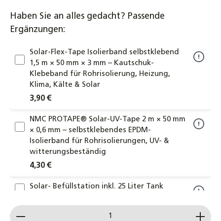
Haben Sie an alles gedacht? Passende
Ergänzungen:
Solar-Flex-Tape Isolierband selbstklebend
1,5 m × 50 mm × 3 mm – Kautschuk-
Klebeband für Rohrisolierung, Heizung,
Klima, Kälte & Solar
3,90 €
NMC PROTAPE® Solar-UV-Tape 2 m × 50 mm
× 0,6 mm – selbstklebendes EPDM-
Isolierband für Rohrisolierungen, UV- &
witterungsbeständig
4,30 €
Solar- Befüllstation inkl. 25 Liter Tank
Befüllpumpe Solarthermie Solarflüssigkeit
Produkt Anzahl: Gib den gewünschten Wert ein od
299,00 €