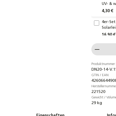
UV- & 
4,30 €
4er-Set
Solarle
16,90 €
4er Set
Produkt
Nanosu
4,90 €
Produktnummer:
DN20-14-V.1
32-tlg.
GTIN / EAN:
Bördelw
4260664490
und He
Herstellernumme
219,00 
221520
Gewicht / Volum
4er-Set
29 kg
Segment
6,30 €
Eigenschaften
Info