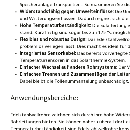
Speicheranlage transportiert. So maximieren Sie die
Widerstandsfähig gegen Umwelteinflüsse:
Die Umm
und Witterungseinflüssen. Dadurch eignet sich die 
Hohe Temperaturbeständigkeit:
Die Solarleitung 
stand. Kurzfristig sind sogar bis zu +175 °C mögl
Flexibles und robustes Design:
Das Edelstahlwellro
problemlos verlegen lässt. Dies macht es ideal für
Integriertes Sensorkabel:
Das bereits vorverlegte 
Temperatursensoren in das Solarthermie-System.
Einfacher Wechsel auf andere Rohrsysteme
: Der 
Einfaches Trennen und Zusammenfügen der Leitu
Dabei bleibt die Folienummantelung unbeschädigt, 
Anwendungsbereiche:
Edelstahlwellrohre zeichnen sich durch ihre hohe Wider
Rohrleitungen bieten. Sie können nahezu überall dort 
Temperaturbeständigkeit sind Edelstahlwellrohre konve