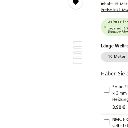
Inhalt:
15 Me
Preise inkl. M
Lieferzeit -
Lagernd: 6 
Weitere Meng
Länge Wellr
10 Meter
Haben Sie 
Solar-F
× 3 mm 
Heizung
3,90 €
NMC PR
selbstk