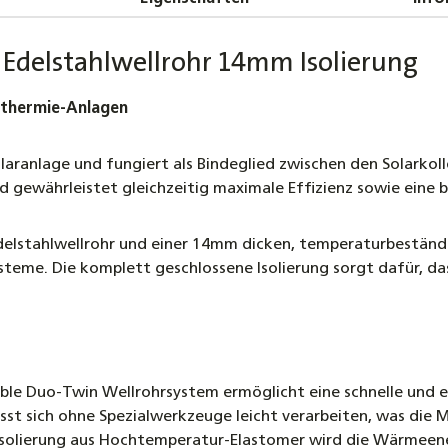
DN20 W
Schnell
 Edelstahlwellrohr 14mm Isolierung
10,90 €
arthermie-Anlagen
Solarfl
Fertigg
 Solaranlage und fungiert als Bindeglied zwischen den Solar
20,90 €
und gewährleistet gleichzeitig maximale Effizienz sowie eine
Winkel
Solarwe
lstahlwellrohr und einer 14mm dicken, temperaturbeständig
12,90 €
teme. Die komplett geschlossene Isolierung sorgt dafür, da
Profi-
Grundkö
von Ede
29,50 €
ible Duo-Twin Wellrohrsystem ermöglicht eine schnelle und e
sst sich ohne Spezialwerkzeuge leicht verarbeiten, was die 
solierung aus Hochtemperatur-Elastomer wird die Wärmeener