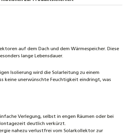
ellrohr Verschraubung Schnellverschraubung
kupplung für Solarleitungen
üssigkeit für Flach- Röhrenkollektoren
emisch -28°C - 10 Liter
kollektoren auf dem Dach und dem Wärmespeicher. Diese
 besonders lange Lebensdauer.
-Verschraubung 90° DN20 auf 22mm Kupfer –
llrohr Fitting
en Isolierung wird die Solarleitung zu einem
ss keine unerwünschte Feuchtigkeit eindringt, was
Schlagwerkzeug oder Klemmbacke DN12 - DN40 –
rper aus massivem Stahl zur Bördelherstellung
lstahl- und Solarwellrohren
infache Verlegung, selbst in engen Räumen oder bei
Montagezeit deutlich verkürzt.
gie nahezu verlustfrei vom Solarkollektor zur