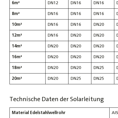
6m²
DN12
DN16
DN16
8m²
DN16
DN16
DN16
10m²
DN16
DN16
DN20
12m²
DN16
DN20
DN20
14m²
DN20
DN20
DN20
16m²
DN20
DN20
DN20
18m²
DN20
DN20
DN25
20m²
DN20
DN25
DN25
Technische Daten der Solarleitung
Material Edelstahlwellrohr
AIS