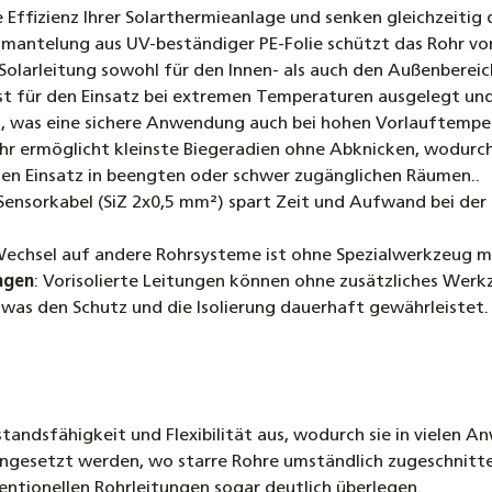
 Effizienz Ihrer Solarthermieanlage und senken gleichzeitig 
antelung aus UV-beständiger PE-Folie schützt das Rohr vo
Solarleitung sowohl für den Innen- als auch den Außenbereic
ist für den Einsatz bei extremen Temperaturen ausgelegt un
ich, was eine sichere Anwendung auch bei hohen Vorlauftempe
hr ermöglicht kleinste Biegeradien ohne Abknicken, wodurch 
 den Einsatz in beengten oder schwer zugänglichen Räumen..
Sensorkabel (SiZ 2x0,5 mm²) spart Zeit und Aufwand bei der I
Wechsel auf andere Rohrsysteme ist ohne Spezialwerkzeug mögl
ngen
: Vorisolierte Leitungen können ohne zusätzliches We
was den Schutz und die Isolierung dauerhaft gewährleistet.
standsfähigkeit und Flexibilität aus, wodurch sie in vielen
eingesetzt werden, wo starre Rohre umständlich zugeschnitt
ntionellen Rohrleitungen sogar deutlich überlegen.