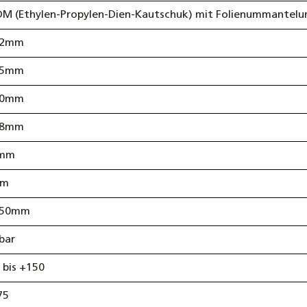
DM (Ethylen-Propylen-Dien-Kautschuk) mit Folienummantelu
,2mm
,5mm
30mm
18mm
mm
mm
,50mm
bar
 bis +150
75