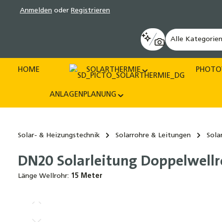
Anmelden
oder
Registrieren
pringen
Zur Hauptnavigation springen
Alle Kategorie
HOME
SOLARTHERMIE
PHOTO
ANLAGENPLANUNG
Solar- & Heizungstechnik
Solarrohre & Leitungen
Sola
DN20 Solarleitung Doppelwellr
Länge Wellrohr:
15 Meter
Bildergalerie überspringen