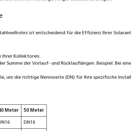
e
ahlwellrohrs ist entscheidend für die Effizienz Ihrer Solara
 Ihrer Kollektoren.
der Summe der Vorlauf- und Rücklauflängen. Beispiel: Bei ei
e, um die richtige Nennweite (DN) für Ihre spezifische Instal
40 Meter
50 Meter
DN16
DN16