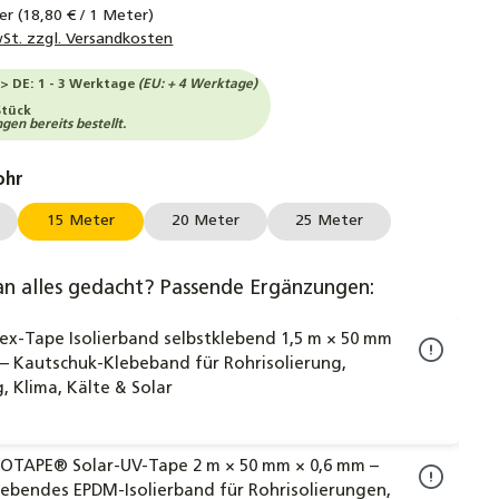
ter
(18,80 € / 1 Meter)
wSt. zzgl. Versandkosten
-> DE: 1 - 3 Werktage
(EU: + 4 Werktage)
Stück
en bereits bestellt.
auswählen
ohr
15 Meter
20 Meter
25 Meter
an alles gedacht? Passende Ergänzungen:
lex-Tape Isolierband selbstklebend 1,5 m × 50 mm
– Kautschuk-Klebeband für Rohrisolierung,
, Klima, Kälte & Solar
OTAPE® Solar-UV-Tape 2 m × 50 mm × 0,6 mm –
lebendes EPDM-Isolierband für Rohrisolierungen,