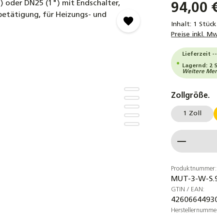
94,00 
Inhalt:
1 Stück
Preise inkl. M
Lieferzeit -
Lagernd: 2 
Weitere Meng
a
Zollgröße.
1 Zoll
Produkt
Produktnummer:
MUT-3-W-S.
GTIN / EAN:
4260664493
Herstellernumme