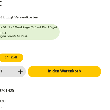
€
wSt. zzgl. Versandkosten
-> DE: 1 - 3 Werktage
(EU: + 4 Werktage)
Stück
en bereits bestellt.
uswählen
3/4 Zoll
 Anzahl: Gib den gewünschten Wert ein 
In den Warenkorb
9701425
020
r: