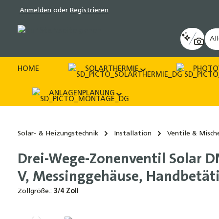
Anmelden
oder
Registrieren
pringen
Zur Hauptnavigation springen
Al
HOME
SOLARTHERMIE
PHOTO
ANLAGENPLANUNG
Solar- & Heizungstechnik
Installation
Ventile & Misch
Drei-Wege-Zonenventil Solar DN
V, Messinggehäuse, Handbetäti
Zollgröße.:
3/4 Zoll