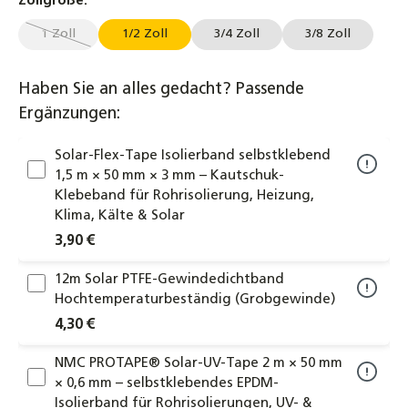
auswählen
Zollgröße.
1 Zoll
1/2 Zoll
3/4 Zoll
3/8 Zoll
(Diese Option ist zurzeit nicht verfügbar.)
Haben Sie an alles gedacht? Passende
Ergänzungen:
Solar-Flex-Tape Isolierband selbstklebend
1,5 m × 50 mm × 3 mm – Kautschuk-
Klebeband für Rohrisolierung, Heizung,
Klima, Kälte & Solar
3,90 €
12m Solar PTFE-Gewindedichtband
Hochtemperaturbeständig (Grobgewinde)
4,30 €
NMC PROTAPE® Solar-UV-Tape 2 m × 50 mm
× 0,6 mm – selbstklebendes EPDM-
Isolierband für Rohrisolierungen, UV- &