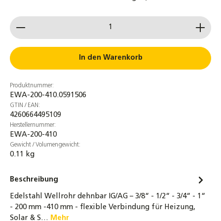
witterungsbeständig
Produkt Anzahl: Gib den gewünschten Wert ein od
4,30 €
Solarflüssigkeit Wärmeträgermedium
Solarliquid bis -28°C
In den Warenkorb
20,90 €
Produktnummer:
4er-Set 3/4 Zoll Überwurfmuttern DN16
EWA-200-410.0591506
Edelstahlwellrohr + Segmentringe &
GTIN / EAN:
Dichtung bis 260°C
4260664495109
5,90 €
Herstellernummer:
EWA-200-410
Messing Doppelnippel 3/8" bis 1 1/2" -
Gewicht / Volumengewicht:
0.11 kg
beidseitig flachdichtend - Trinkwasser
geeignet
Beschreibung
2,95 €
Edelstahl Wellrohr dehnbar IG/AG – 3/8“ - 1/2“ - 3/4“ - 1“
Messing Doppelnippel 1/2" bis 1 1/2" –
- 200 mm -410 mm - flexible Verbindung für Heizung,
einseitig flachdichtend, gewindedichtend,
Solar & S…
Mehr