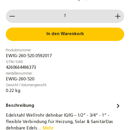
witterungsbeständig
Produkt Anzahl: Gib den gewünschten Wert ein od
4,30 €
Solarflüssigkeit Wärmeträgermedium
Solarliquid bis -28°C
In den Warenkorb
20,90 €
Produktnummer:
4er-Set 3/4 Zoll Überwurfmuttern DN16
EWIG-260-520.0592017
Edelstahlwellrohr + Segmentringe &
GTIN / EAN:
Dichtung bis 260°C
4260664496373
5,90 €
Herstellernummer:
EWIG-260-520
Messing Doppelnippel 3/8" bis 1 1/2" -
Gewicht / Volumengewicht:
0.22 kg
beidseitig flachdichtend - Trinkwasser
geeignet
Beschreibung
2,95 €
Edelstahl Wellrohr dehnbar IG/IG – 1/2“ - 3/4“ - 1“ -
Messing Doppelnippel 1/2" bis 1 1/2" –
flexible Verbindung für Heizung, Solar & SanitärDas
einseitig flachdichtend, gewindedichtend,
dehnbare Edels…
Mehr