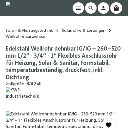
Waren
alt springen
Solar- & Heizungstechnik
Solarrohre & Leitungen
Wellrohre ausziehbar
Edelstahl Wellrohr dehnbar IG/IG – 260–520
mm 1/2“ - 3/4“ - 1“ Flexibles Anschlussrohr
für Heizung, Solar & Sanitär, Formstabil,
temperaturbeständig, druckfest, inkl.
Dichtung
Zollgröße.:
3/4 Zoll
Bildergalerie überspringen