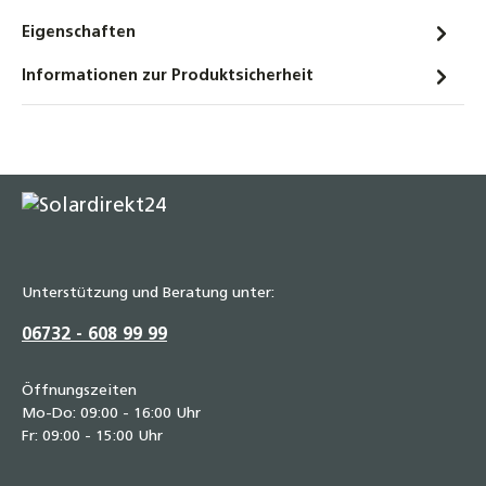
für Heizung, Solar & Trinkwasser
Eigenschaften
3,20 €
Informationen zur Produktsicherheit
Edelstahl Doppelnippel 1/2" bis 1 1/4" –
beidseitig flachdichtend,
gewindedichtend, für Heizung, Solar &
Trinkwasser
8,30 €
Edelstahl Überwurfmutter 1/2" bis 1 1/4" –
rostfrei, säurebeständig, für Heizung, Solar
& Trinkwasser
Unterstützung und Beratung unter:
5,20 €
06732 - 608 99 99
Set Hochtemperatur Dichtungen für Solar,
Heizung & Wasser – Flachdichtungen von
Öffnungszeiten
3/8" bis 2 1/2" – hitzebeständig bis 250 °C,
Mo-Do: 09:00 - 16:00 Uhr
kurzzeitig 350 °C, inkl. Zulassungen
Fr: 09:00 - 15:00 Uhr
3,75 €