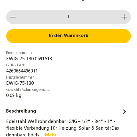
witterungsbeständig
Produkt Anzahl: Gib den gewünschten Wert ein od
4,30 €
Solarflüssigkeit Wärmeträgermedium
Solarliquid bis -28°C
In den Warenkorb
20,90 €
Produktnummer:
4er-Set 3/4 Zoll Überwurfmuttern DN16
EWIG-75-130.0591513
Edelstahlwellrohr + Segmentringe &
GTIN / EAN:
Dichtung bis 260°C
4260664496311
5,90 €
Herstellernummer:
EWIG-75-130
Messing Doppelnippel 3/8" bis 1 1/2" -
Gewicht / Volumengewicht:
0.09 kg
beidseitig flachdichtend - Trinkwasser
geeignet
Beschreibung
2,95 €
Edelstahl Wellrohr dehnbar IG/IG – 1/2“ - 3/4“ - 1“ -
Messing Doppelnippel 1/2" bis 1 1/2" –
flexible Verbindung für Heizung, Solar & SanitärDas
einseitig flachdichtend, gewindedichtend,
dehnbare Edels…
Mehr