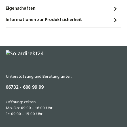
für Heizung, Solar & Trinkwasser
Eigenschaften
3,20 €
Informationen zur Produktsicherheit
Edelstahl Doppelnippel 1/2" bis 1 1/4" –
beidseitig flachdichtend,
gewindedichtend, für Heizung, Solar &
Trinkwasser
8,30 €
Edelstahl Überwurfmutter 1/2" bis 1 1/4" –
rostfrei, säurebeständig, für Heizung, Solar
& Trinkwasser
Unterstützung und Beratung unter:
5,20 €
06732 - 608 99 99
Set Hochtemperatur Dichtungen für Solar,
Heizung & Wasser – Flachdichtungen von
Öffnungszeiten
3/8" bis 2 1/2" – hitzebeständig bis 250 °C,
Mo-Do: 09:00 - 16:00 Uhr
kurzzeitig 350 °C, inkl. Zulassungen
Fr: 09:00 - 15:00 Uhr
3,75 €