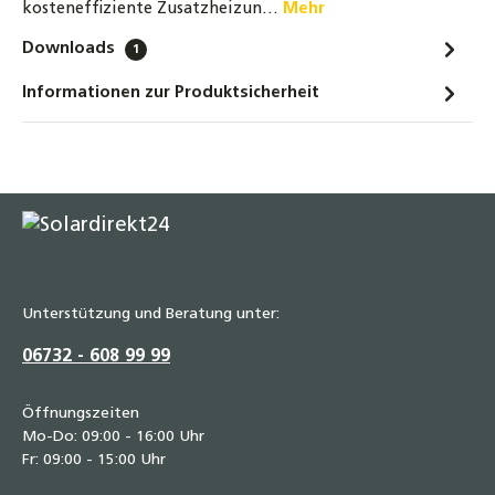
kosteneffiziente Zusatzheizun…
Mehr
Heizungssysteme BHKW, Wärmepumpen -
200 Liter
Downloads
1
369,00 €
Informationen zur Produktsicherheit
Wärmepumpenspeicher
Warmwasserspeicher
Hochleistungsspeicher mit einem
Wärmetauscher - 400 Liter
979,00 €
Wärmepumpenspeicher
Warmwasserspeicher
Unterstützung und Beratung unter:
Hochleistungsspeicher mit einem
Wärmetauscher - 500 Liter
06732 - 608 99 99
1.109,00 €
Öffnungszeiten
Mo-Do: 09:00 - 16:00 Uhr
Fr: 09:00 - 15:00 Uhr