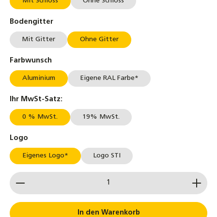
Mit Schloss
Ohne Schloss
auswählen
Bodengitter
Mit Gitter
Ohne Gitter
auswählen
Farbwunsch
Aluminium
Eigene RAL Farbe*
auswählen
Ihr MwSt-Satz:
0 % MwSt.
19% MwSt.
auswählen
Logo
Eigenes Logo*
Logo STI
Produkt Anzahl: Gib den gewünschten Wert ein od
In den Warenkorb