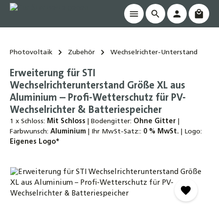
Waren
alt springen
Photovoltaik
Zubehör
Wechselrichter-Unterstand
Erweiterung für STI
Wechselrichterunterstand Größe XL aus
Aluminium – Profi-Wetterschutz für PV-
Wechselrichter & Batteriespeicher
1 x Schloss:
Mit Schloss
|
Bodengitter:
Ohne Gitter
|
Farbwunsch:
Aluminium
|
Ihr MwSt-Satz::
0 % MwSt.
|
Logo:
Eigenes Logo*
Bildergalerie überspringen