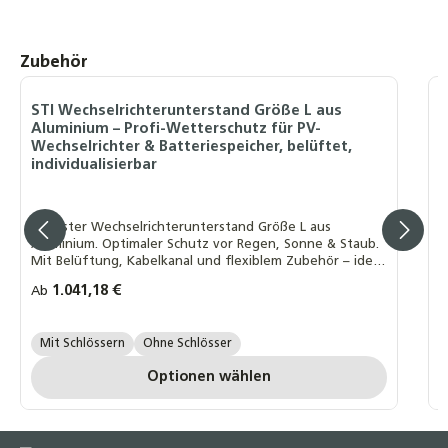
Produktgalerie überspringen
Zubehör
STI Wechselrichterunterstand Größe L aus
W
Aluminium – Profi-Wetterschutz für PV-
A
Wechselrichter & Batteriespeicher, belüftet,
z
individualisierbar
m
Robuster Wechselrichterunterstand Größe L aus
O
Aluminium. Optimaler Schutz vor Regen, Sonne & Staub.
W
Mit Belüftung, Kabelkanal und flexiblem Zubehör – ideal
B
für PV-Anlagen & Speicher.
P
Regulärer Preis:
1.041,18 €
R
Ab
A
3er-Set Schlösser:
F
Mit Schlössern
Ohne Schlösser
Optionen wählen